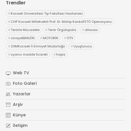
Trendler
#
Kocaeli Üniversitesi Tıp Fakültesi Hastanesi
#
CHP Kocaeli Milletvekili Prof. Dr. Mühip KankoFETÖ Operasyonu
#
Terörle Mücadele
#
Terör Örgütüpolis
#
dilovası
#
cinayetBANZİN
#
MOTORİN
#
ÖTV
#
ZAMKocaeli İl Emniyet Müdürlüğü
#
Uyuşturucu
#
uyarıcı madde ticareti
#
hapis
Web TV
Foto Galeri
Yazarlar
Arşiv
Künye
İletişim