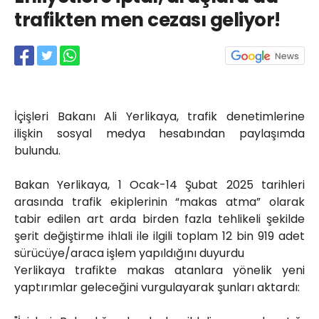
Röportajlar
trafikten men cezası geliyor!
Yahya Kaptan Mahallesi
Akkavaklar Caddesi No:17/4 İzmit-
KOCAELİ
kocaelisokak@gmail.com
İçişleri Bakanı Ali Yerlikaya, trafik denetimlerine
ilişkin sosyal medya hesabından paylaşımda
bulundu.
Bakan Yerlikaya, 1 Ocak-14 Şubat 2025 tarihleri
arasında trafik ekiplerinin “makas atma” olarak
tabir edilen art arda birden fazla tehlikeli şekilde
şerit değiştirme ihlali ile ilgili toplam 12 bin 919 adet
sürücüye/araca işlem yapıldığını duyurdu
Yerlikaya trafikte makas atanlara yönelik yeni
yaptırımlar geleceğini vurgulayarak şunları aktardı: