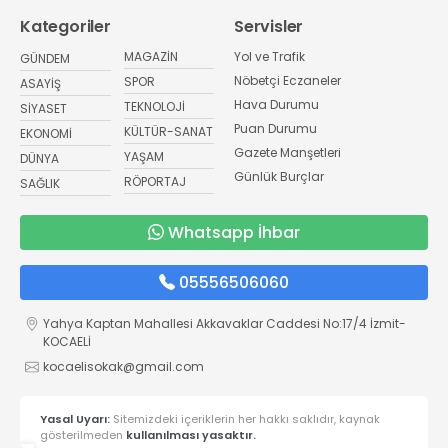
Kategoriler
Servisler
MAGAZİN
Yol ve Trafik
GÜNDEM
Nöbetçi Eczaneler
SPOR
ASAYİŞ
Hava Durumu
TEKNOLOJİ
SİYASET
Puan Durumu
KÜLTÜR-SANAT
EKONOMİ
Gazete Manşetleri
YAŞAM
DÜNYA
Günlük Burçlar
RÖPORTAJ
SAĞLIK
Whatsapp İhbar
05556506060
Yahya Kaptan Mahallesi Akkavaklar Caddesi No:17/4 İzmit-
KOCAELİ
kocaelisokak@gmail.com
Yasal Uyarı:
Sitemizdeki içeriklerin her hakkı saklıdır, kaynak
gösterilmeden
kullanılması yasaktır.