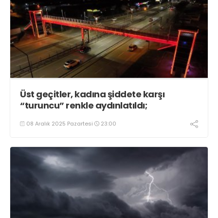
Üst geçitler, kadına şiddete karşı
“turuncu” renkle aydınlatıldı;
08 Aralık 2025 Pazartesi
23:00