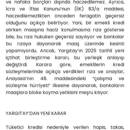
ve nafaka borçları dışında haczedilemez. Ayrıca,
İcra ve İflas Kanunu’nun (İİK) 83/a maddesi,
haczedilemezlikten önceden feragatin geçersiz
olduğunu açıkça belirtiyor. Yani, bir emekli kredi
alırken maaşına haciz konulmasına rıza gösterse
bile, bu rıza hukuken geçersiz sayılıyor ve bankalar
bu rızaya dayanarak maaş üzerinde kesinti
yapamıyordu. Ancak, Yargıtay’ın 2025 tarihli yeni
içtihat birleştirme kararı, bu yerleşik anlayışı
değiştirdi. Karara göre, emeklilerin kredi
sözleşmelerinde açıkça verdikleri rıza ve onaylar,
Anayasa’nın 48. maddesindeki “çalışma ve
sözleşme hürriyeti” ilkesine dayanarak, bankaların
maaşlara bloke koyma yetkisini meşru kılıyor.
YARGITAY’DAN YENİ KARAR
Tüketici kredisi nedeniyle verilen hapis, takas,