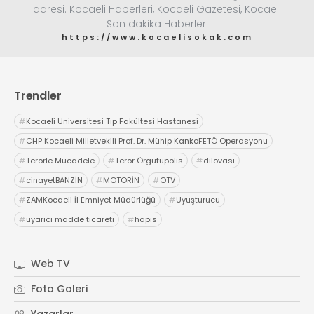
adresi. Kocaeli Haberleri, Kocaeli Gazetesi, Kocaeli
Son dakika Haberleri
https://www.kocaelisokak.com
Trendler
#
Kocaeli Üniversitesi Tıp Fakültesi Hastanesi
#
CHP Kocaeli Milletvekili Prof. Dr. Mühip KankoFETÖ Operasyonu
#
Terörle Mücadele
#
Terör Örgütüpolis
#
dilovası
#
cinayetBANZİN
#
MOTORİN
#
ÖTV
#
ZAMKocaeli İl Emniyet Müdürlüğü
#
Uyuşturucu
#
uyarıcı madde ticareti
#
hapis
Web TV
Foto Galeri
Yazarlar