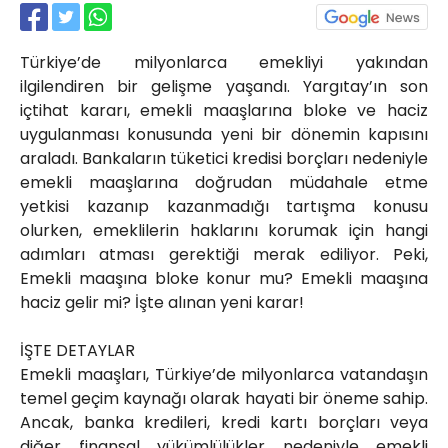
Röportajlar
Yahya Kaptan Mahallesi
Türkiye’de milyonlarca emekliyi yakından
Akkavaklar Caddesi No:17/4 İzmit-
KOCAELİ
ilgilendiren bir gelişme yaşandı. Yargıtay’ın son
içtihat kararı, emekli maaşlarına bloke ve haciz
kocaelisokak@gmail.com
uygulanması konusunda yeni bir dönemin kapısını
araladı. Bankaların tüketici kredisi borçları nedeniyle
emekli maaşlarına doğrudan müdahale etme
yetkisi kazanıp kazanmadığı tartışma konusu
olurken, emeklilerin haklarını korumak için hangi
adımları atması gerektiği merak ediliyor. Peki,
Emekli maaşına bloke konur mu? Emekli maaşına
haciz gelir mi? İşte alınan yeni karar!
İŞTE DETAYLAR
Emekli maaşları, Türkiye’de milyonlarca vatandaşın
temel geçim kaynağı olarak hayati bir öneme sahip.
Ancak, banka kredileri, kredi kartı borçları veya
diğer finansal yükümlülükler nedeniyle emekli