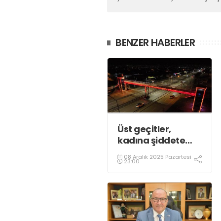
BENZER HABERLER
Üst geçitler,
kadına şiddete
karşı “turuncu”
08 Aralık 2025 Pazartesi
renkle aydınlatıldı;
23:00