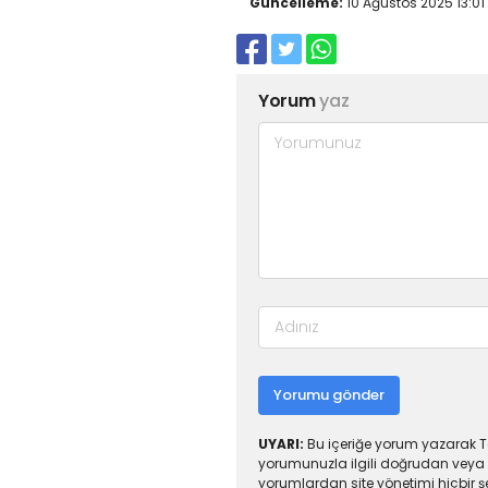
Güncelleme:
10 Ağustos 2025 13:01
Yorum
yaz
Yorumu gönder
UYARI:
Bu içeriğe yorum yazarak To
yorumunuzla ilgili doğrudan veya 
yorumlardan site yönetimi hiçbir 