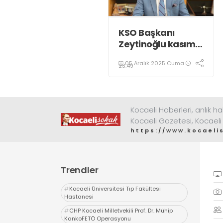
KSO Başkanı
Zeytinoğlu kasım
ayı dış ticaret
05 Aralık 2025 Cuma
verilerini
23:49
değerlendirdi
Kocaeli Haberleri, anlık ha
Kocaeli Gazetesi, Kocaeli
https://www.kocaeli
Trendler
#
Kocaeli Üniversitesi Tıp Fakültesi
Hastanesi
#
CHP Kocaeli Milletvekili Prof. Dr. Mühip
KankoFETÖ Operasyonu