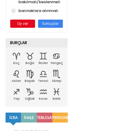
bakılmalı/beslenmeli
barınaklara alınmalı
Oy ver
Sonuçlar
BURÇLAR
Koç
Boğa
İkizler
Yengeç
Aslan
Başak
Terazi
Akrep
Yay
Oğlak
Kova
Balık