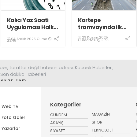
Kalıcı Yaz Saati
Kartepe
Uygulaması Halkın
tramvayında ilk
Sağlığını Tehdit
kepçe vuruldu
29 Kasım 2025
05 Aralık 2025 Cuma
Ediyor!
Cumartesi
13:55
23:45
ber, taraftar değil haberin adresi. Kocaeli Haberleri,
 Son dakika Haberleri
sokak.com
Kategoriler
Web TV
MAGAZİN
GÜNDEM
Foto Galeri
SPOR
ASAYİŞ
Yazarlar
TEKNOLOJİ
SİYASET