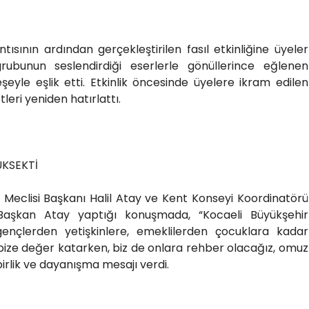
ntısının ardından gerçekleştirilen fasıl etkinliğine üyeler
grubunun seslendirdiği eserlerle gönüllerince eğlenen
şeyle eşlik etti. Etkinlik öncesinde üyelere ikram edilen
tleri yeniden hatırlattı.
ÜKSEKTİ
i Meclisi Başkanı Halil Atay ve Kent Konseyi Koordinatörü
Başkan Atay yaptığı konuşmada, “Kocaeli Büyükşehir
; gençlerden yetişkinlere, emeklilerden çocuklara kadar
r bize değer katarken, biz de onlara rehber olacağız, omuz
rlik ve dayanışma mesajı verdi.