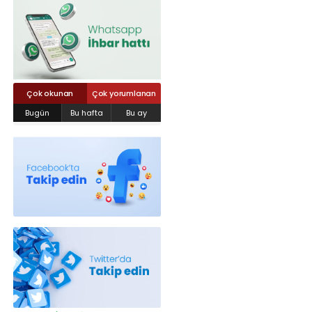
Röportajlar
Yahya Kaptan Mahallesi Akkavaklar
Caddesi No:17/4 İzmit-KOCAELİ
kocaelisokak@gmail.com
Çok okunan
Çok yorumlanan
Bugün
Bu hafta
Bu ay