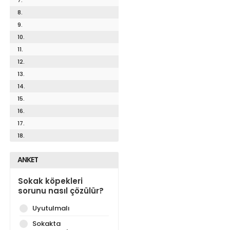
8.
9.
10.
11.
12.
13.
14.
15.
16.
17.
18.
ANKET
Sokak köpekleri
sorunu nasıl çözülür?
Uyutulmalı
Sokakta