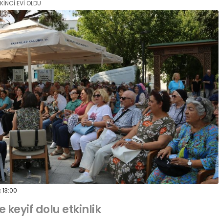
İKİNCİ EVİ OLDU
13:00
keyif dolu etkinlik