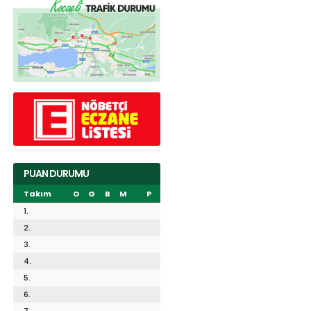
PUAN DURUMU
Takım
O
G
B
M
P
1.
2.
3.
4.
5.
6.
7.