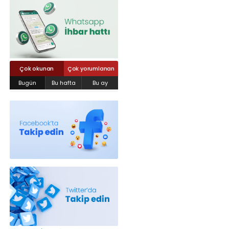
Röportajlar
Yahya Kaptan Mahallesi Akkavaklar
Caddesi No:17/4 İzmit-KOCAELİ
kocaelisokak@gmail.com
Çok okunan
Çok yorumlanan
Bugün
Bu hafta
Bu ay