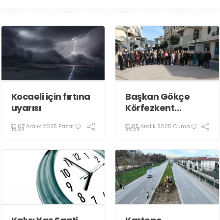
Kocaeli için fırtına
Başkan Gökçe
uyarısı
Körfezkent
Esnafına Konuk
07 Aralık 2025 Pazar
05 Aralık 2025 Cuma
Oldu
12:39
23:58