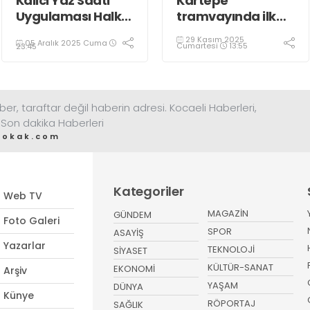
Kalıcı Yaz Saati
Kartepe
Uygulaması Halkın
tramvayında ilk
Sağlığını Tehdit
kepçe vuruldu
29 Kasım 2025
05 Aralık 2025 Cuma
Ediyor!
Cumartesi
13:55
23:45
ber, taraftar değil haberin adresi. Kocaeli Haberleri,
 Son dakika Haberleri
sokak.com
Kategoriler
Web TV
MAGAZİN
GÜNDEM
Foto Galeri
SPOR
ASAYİŞ
Yazarlar
TEKNOLOJİ
SİYASET
KÜLTÜR-SANAT
EKONOMİ
Arşiv
YAŞAM
DÜNYA
Künye
RÖPORTAJ
SAĞLIK