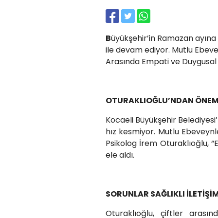
B
üyükşehir’in Ramazan ayına ö
ile devam ediyor. Mutlu Ebeve
Arasında Empati ve Duygusal Daya
OTURAKLIOĞLU’NDAN ÖNEML
Kocaeli Büyükşehir Belediyesi’
hız kesmiyor. Mutlu Ebeveynle
Psikolog İrem Oturaklıoğlu, 
ele aldı.
SORUNLAR SAĞLIKLI İLETİŞİ
Oturaklıoğlu, çiftler arasın