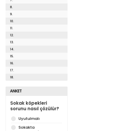
8.
9.
10.
11.
12.
13.
14.
15.
16.
17.
18.
ANKET
Sokak köpekleri
sorunu nasıl çözülür?
Uyutulmalı
Sokakta