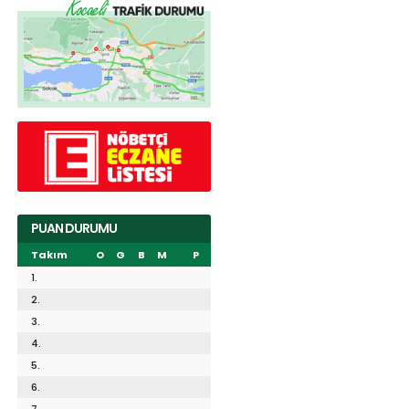
PUAN DURUMU
Takım
O
G
B
M
P
1.
2.
3.
4.
5.
6.
7.