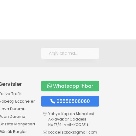
Servisler
Whatsapp İhbar
Yol ve Trafik
05556506060
Nöbetçi Eczaneler
Hava Durumu
Yahya Kaptan Mahallesi
Puan Durumu
Akkavaklar Caddesi
Gazete Manşetleri
No:17/4 İzmit-KOCAELİ
Günlük Burçlar
kocaelisokak@gmail.com