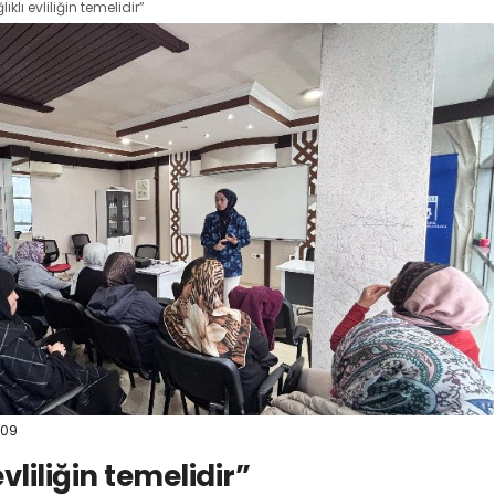
ıklı evliliğin temelidir”
:09
vliliğin temelidir”