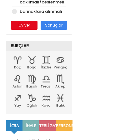
bakılmalı/beslenmeli
barınaklara alınmalı
Oy ver
Sonuçlar
BURÇLAR
Koç
Boğa
İkizler
Yengeç
Aslan
Başak
Terazi
Akrep
Yay
Oğlak
Kova
Balık