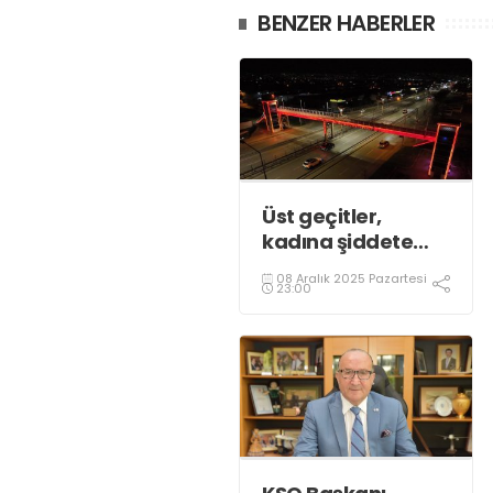
BENZER HABERLER
Üst geçitler,
kadına şiddete
karşı “turuncu”
08 Aralık 2025 Pazartesi
renkle aydınlatıldı;
23:00