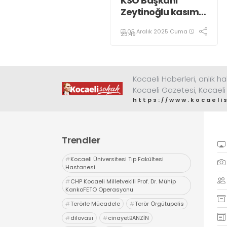
KSO Başkanı
Zeytinoğlu kasım
ayı dış ticaret
05 Aralık 2025 Cuma
verilerini
23:49
değerlendirdi
Kocaeli Haberleri, anlık ha
Kocaeli Gazetesi, Kocaeli
https://www.kocaeli
Trendler
#
Kocaeli Üniversitesi Tıp Fakültesi
Hastanesi
#
CHP Kocaeli Milletvekili Prof. Dr. Mühip
KankoFETÖ Operasyonu
#
Terörle Mücadele
#
Terör Örgütüpolis
#
dilovası
#
cinayetBANZİN