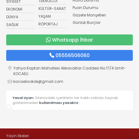
Hava Durumu
TEKNOLOJİ
SİYASET
Puan Durumu
KÜLTÜR-SANAT
EKONOMİ
Gazete Manşetleri
YAŞAM
DÜNYA
Günlük Burçlar
RÖPORTAJ
SAĞLIK
Whatsapp İhbar
05556506060
Yahya Kaptan Mahallesi Akkavaklar Caddesi No:17/4 İzmit-
KOCAELİ
kocaelisokak@gmail.com
Yasal Uyarı:
Sitemizdeki içeriklerin her hakkı saklıdır, kaynak
gösterilmeden
kullanılması yasaktır.
Yayın İlkeleri