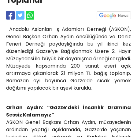
Toplandı
Röportajlar
Yahya Kaptan Mahallesi
Akkavaklar Caddesi No:17/4 İzmit-
KOCAELİ
Anadolu Aslanları İş Adamları Derneği (ASKON),
kocaelisokak@gmail.com
Genel Başkan Orhan Aydın öncülüğünde ve Deniz
Feneri Derneği paydaşlığında bu yıl ikinci kez
düzenlediği Gazze’ye Bağışlanmak Üzere 2. Hayır
Müzayedesi ile büyük bir dayanışma örneği sergiledi.
Müzayede kapsamında 200 sanat eseri açık
artırmaya çıkarılarak 21 milyon TL bağış toplanıp,
Ramazan ayı boyunca Gazze’de sıcak yemek
dağıtımı yapılacak bir aşevi kuruldu.
Orhan Aydın: “Gazze’deki İnsanlık Dramına
Sessiz Kalamayız”
ASKON Genel Başkanı Orhan Aydın, müzayedenin
ardından yaptığı açıklamada, Gazze’de yaşanan
trajediye dikkat çekerek şu ifadeleri kullandı: