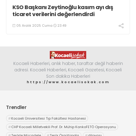
KSO Başkanı Zeytinoğlu kasım ayı dış
ticaret verilerini değerlendirdi
05 Aralık 2025 Cuma
23:49
Kocaeli Haberleri, anlık haber, taraftar değil haberin
adresi. Kocaeli Haberleri, Kocaeli Gazetesi, Kocaeli
Son dakika Haberleri
https://www.kocaelisokak.com
Trendler
#
Kocaeli Üniversitesi Tıp Fakültesi Hastanesi
#
CHP Kocaeli Milletvekili Prof. Dr. Mühip KankoFETÖ Operasyonu
#
Terörle Mücadele
#
Terör Örgütüpolis
#
dilovası