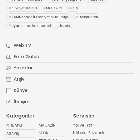
#
cinayetBANZİN
#
MOTORİN
#
ÖTV
#
ZAMKocaeli İl Emniyet Müdürlüğü
#
Uyuşturucu
#
uyarıcı madde ticareti
#
hapis
Web TV
Foto Galeri
Yazarlar
Arşiv
Künye
İletişim
Kategoriler
Servisler
MAGAZİN
Yol ve Trafik
GÜNDEM
Nöbetçi Eczaneler
SPOR
ASAYİŞ