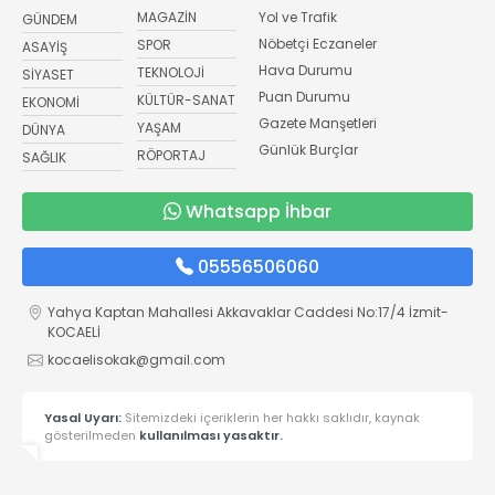
MAGAZİN
Yol ve Trafik
GÜNDEM
Nöbetçi Eczaneler
SPOR
ASAYİŞ
Hava Durumu
TEKNOLOJİ
SİYASET
Puan Durumu
KÜLTÜR-SANAT
EKONOMİ
Gazete Manşetleri
YAŞAM
DÜNYA
Günlük Burçlar
RÖPORTAJ
SAĞLIK
Whatsapp İhbar
05556506060
Yahya Kaptan Mahallesi Akkavaklar Caddesi No:17/4 İzmit-
KOCAELİ
kocaelisokak@gmail.com
Yasal Uyarı:
Sitemizdeki içeriklerin her hakkı saklıdır, kaynak
gösterilmeden
kullanılması yasaktır.