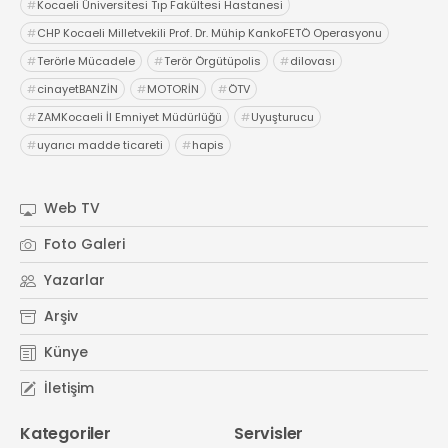
#
Kocaeli Üniversitesi Tıp Fakültesi Hastanesi
#
CHP Kocaeli Milletvekili Prof. Dr. Mühip KankoFETÖ Operasyonu
#
Terörle Mücadele
#
Terör Örgütüpolis
#
dilovası
#
cinayetBANZİN
#
MOTORİN
#
ÖTV
#
ZAMKocaeli İl Emniyet Müdürlüğü
#
Uyuşturucu
#
uyarıcı madde ticareti
#
hapis
Web TV
Foto Galeri
Yazarlar
Arşiv
Künye
İletişim
Kategoriler
Servisler