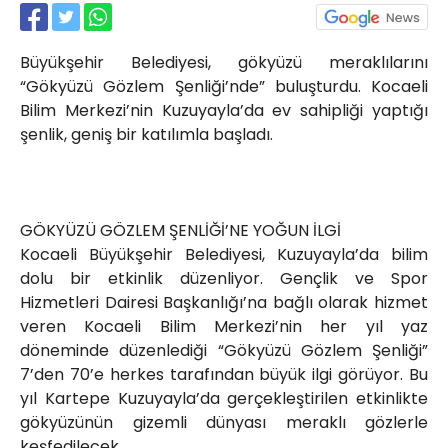
Röportajlar
Yahya Kaptan Mahallesi
Büyükşehir Belediyesi, gökyüzü meraklılarını
Akkavaklar Caddesi No:17/4 İzmit-
KOCAELİ
“Gökyüzü Gözlem Şenliği’nde” buluşturdu. Kocaeli
Bilim Merkezi’nin Kuzuyayla’da ev sahipliği yaptığı
kocaelisokak@gmail.com
şenlik, geniş bir katılımla başladı.
GÖKYÜZÜ GÖZLEM ŞENLİĞİ’NE YOĞUN İLGİ
Kocaeli Büyükşehir Belediyesi, Kuzuyayla’da bilim
dolu bir etkinlik düzenliyor. Gençlik ve Spor
Hizmetleri Dairesi Başkanlığı’na bağlı olarak hizmet
veren Kocaeli Bilim Merkezi’nin her yıl yaz
döneminde düzenlediği “Gökyüzü Gözlem Şenliği”
7’den 70’e herkes tarafından büyük ilgi görüyor. Bu
yıl Kartepe Kuzuyayla’da gerçekleştirilen etkinlikte
gökyüzünün gizemli dünyası meraklı gözlerle
keşfedilecek.