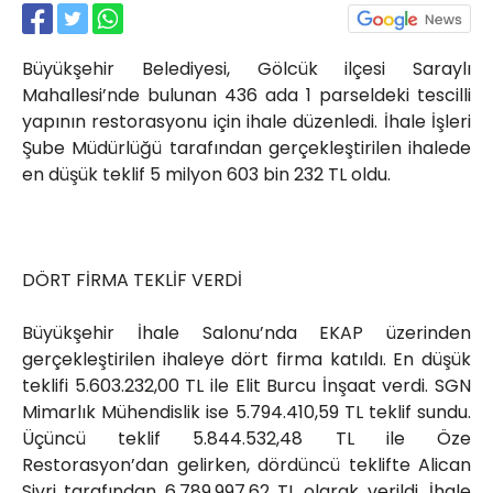
Röportajlar
Yahya Kaptan Mahallesi
Büyükşehir Belediyesi, Gölcük ilçesi Saraylı
Akkavaklar Caddesi No:17/4 İzmit-
KOCAELİ
Mahallesi’nde bulunan 436 ada 1 parseldeki tescilli
yapının restorasyonu için ihale düzenledi. İhale İşleri
kocaelisokak@gmail.com
Şube Müdürlüğü tarafından gerçekleştirilen ihalede
en düşük teklif 5 milyon 603 bin 232 TL oldu.
DÖRT FİRMA TEKLİF VERDİ
Büyükşehir İhale Salonu’nda EKAP üzerinden
gerçekleştirilen ihaleye dört firma katıldı. En düşük
teklifi 5.603.232,00 TL ile Elit Burcu İnşaat verdi. SGN
Mimarlık Mühendislik ise 5.794.410,59 TL teklif sundu.
Üçüncü teklif 5.844.532,48 TL ile Öze
Restorasyon’dan gelirken, dördüncü teklifte Alican
Sivri tarafından 6.789.997,62 TL olarak verildi. İhale