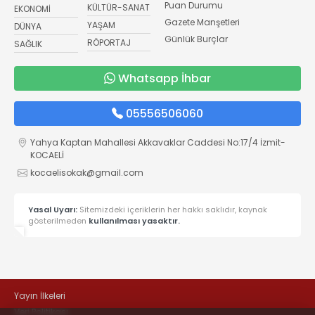
Puan Durumu
KÜLTÜR-SANAT
EKONOMİ
Gazete Manşetleri
YAŞAM
DÜNYA
Günlük Burçlar
RÖPORTAJ
SAĞLIK
Whatsapp İhbar
05556506060
Yahya Kaptan Mahallesi Akkavaklar Caddesi No:17/4 İzmit-
KOCAELİ
kocaelisokak@gmail.com
Yasal Uyarı:
Sitemizdeki içeriklerin her hakkı saklıdır, kaynak
gösterilmeden
kullanılması yasaktır.
Yayın İlkeleri
Veri Politikası