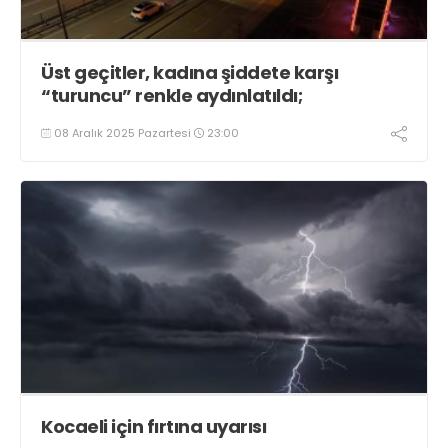
Üst geçitler, kadına şiddete karşı
“turuncu” renkle aydınlatıldı;
08 Aralık 2025 Pazartesi
23:00
Kocaeli için fırtına uyarısı