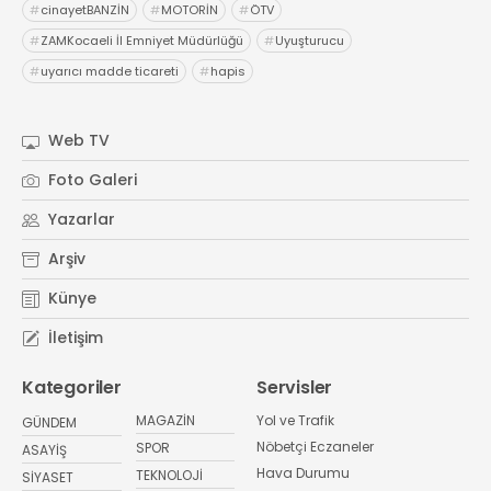
#
cinayetBANZİN
#
MOTORİN
#
ÖTV
#
ZAMKocaeli İl Emniyet Müdürlüğü
#
Uyuşturucu
#
uyarıcı madde ticareti
#
hapis
Web TV
Foto Galeri
Yazarlar
Arşiv
Künye
İletişim
Kategoriler
Servisler
MAGAZİN
Yol ve Trafik
GÜNDEM
Nöbetçi Eczaneler
SPOR
ASAYİŞ
Hava Durumu
TEKNOLOJİ
SİYASET