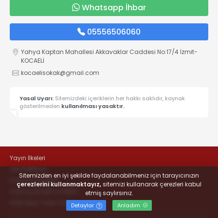
Whatsapp İhbar
05556506060
Yahya Kaptan Mahallesi Akkavaklar Caddesi No:17/4 İzmit-
KOCAELİ
kocaelisokak@gmail.com
Yasal Uyarı:
Sitemizdeki içeriklerin her hakkı saklıdır, kaynak
gösterilmeden
kullanılması yasaktır.
Yayın İlkeleri
Veri Politikası
Sitemizden en iyi şekilde faydalanabilmeniz için tarayıcınızın
Kullanım Şartları
çerezlerini kullanmaktayız,
sitemizi kullanarak çerezleri kabul
KVKK Aydınlatma Metni
etmiş saylırsınız.
KVKK Bilgi Talep Formu
Detaylar
Anladım