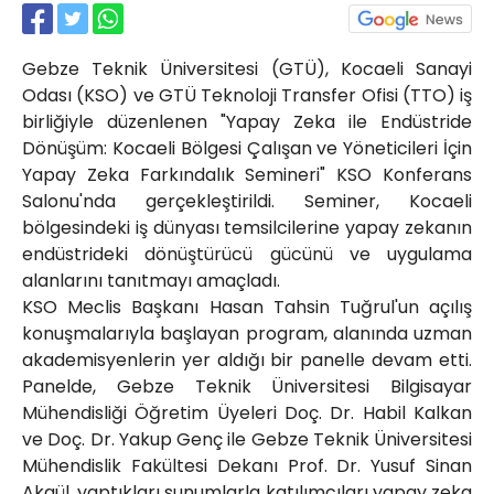
Röportajlar
Yahya Kaptan Mahallesi
Gebze Teknik Üniversitesi (GTÜ), Kocaeli Sanayi
Akkavaklar Caddesi No:17/4 İzmit-
KOCAELİ
Odası (KSO) ve GTÜ Teknoloji Transfer Ofisi (TTO) iş
birliğiyle düzenlenen "Yapay Zeka ile Endüstride
kocaelisokak@gmail.com
Dönüşüm: Kocaeli Bölgesi Çalışan ve Yöneticileri İçin
Yapay Zeka Farkındalık Semineri" KSO Konferans
Salonu'nda gerçekleştirildi. Seminer, Kocaeli
bölgesindeki iş dünyası temsilcilerine yapay zekanın
endüstrideki dönüştürücü gücünü ve uygulama
alanlarını tanıtmayı amaçladı.
KSO Meclis Başkanı Hasan Tahsin Tuğrul'un açılış
konuşmalarıyla başlayan program, alanında uzman
akademisyenlerin yer aldığı bir panelle devam etti.
Panelde, Gebze Teknik Üniversitesi Bilgisayar
Mühendisliği Öğretim Üyeleri Doç. Dr. Habil Kalkan
ve Doç. Dr. Yakup Genç ile Gebze Teknik Üniversitesi
Mühendislik Fakültesi Dekanı Prof. Dr. Yusuf Sinan
Akgül, yaptıkları sunumlarla katılımcıları yapay zeka