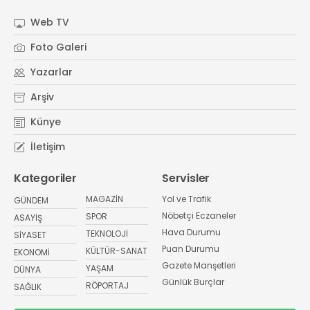
Web TV
Foto Galeri
Yazarlar
Arşiv
Künye
İletişim
Kategoriler
Servisler
MAGAZİN
Yol ve Trafik
GÜNDEM
Nöbetçi Eczaneler
SPOR
ASAYİŞ
Hava Durumu
TEKNOLOJİ
SİYASET
Puan Durumu
KÜLTÜR-SANAT
EKONOMİ
Gazete Manşetleri
YAŞAM
DÜNYA
Günlük Burçlar
RÖPORTAJ
SAĞLIK