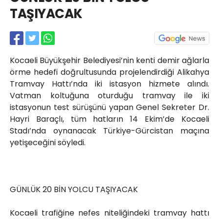
Röportajlar
TAŞIYACAK
Yahya Kaptan Mahallesi
Akkavaklar Caddesi No:17/4 İzmit-
KOCAELİ
kocaelisokak@gmail.com
Kocaeli Büyükşehir Belediyesi’nin kenti demir ağlarla
örme hedefi doğrultusunda projelendirdiği Alikahya
Tramvay Hattı’nda iki istasyon hizmete alındı.
Vatman koltuğuna oturduğu tramvay ile iki
istasyonun test sürüşünü yapan Genel Sekreter Dr.
Hayri Baraçlı, tüm hatların 14 Ekim’de Kocaeli
Stadı’nda oynanacak Türkiye-Gürcistan maçına
yetişeceğini söyledi.
GÜNLÜK 20 BİN YOLCU TAŞIYACAK
Kocaeli trafiğine nefes niteliğindeki tramvay hattı