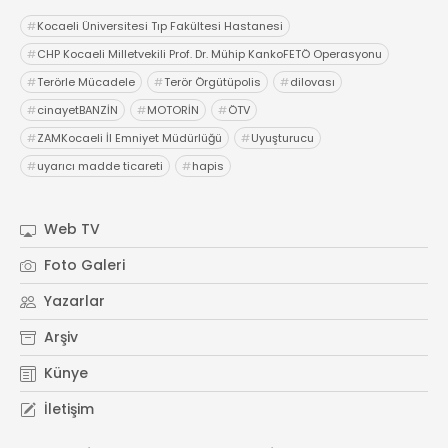
#
Kocaeli Üniversitesi Tıp Fakültesi Hastanesi
#
CHP Kocaeli Milletvekili Prof. Dr. Mühip KankoFETÖ Operasyonu
#
Terörle Mücadele
#
Terör Örgütüpolis
#
dilovası
#
cinayetBANZİN
#
MOTORİN
#
ÖTV
#
ZAMKocaeli İl Emniyet Müdürlüğü
#
Uyuşturucu
#
uyarıcı madde ticareti
#
hapis
Web TV
Foto Galeri
Yazarlar
Arşiv
Künye
İletişim