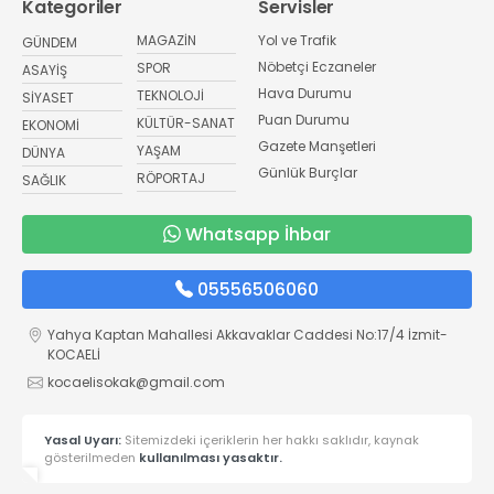
Kategoriler
Servisler
MAGAZİN
Yol ve Trafik
GÜNDEM
Nöbetçi Eczaneler
SPOR
ASAYİŞ
Hava Durumu
TEKNOLOJİ
SİYASET
Puan Durumu
KÜLTÜR-SANAT
EKONOMİ
Gazete Manşetleri
YAŞAM
DÜNYA
Günlük Burçlar
RÖPORTAJ
SAĞLIK
Whatsapp İhbar
05556506060
Yahya Kaptan Mahallesi Akkavaklar Caddesi No:17/4 İzmit-
KOCAELİ
kocaelisokak@gmail.com
Yasal Uyarı:
Sitemizdeki içeriklerin her hakkı saklıdır, kaynak
gösterilmeden
kullanılması yasaktır.