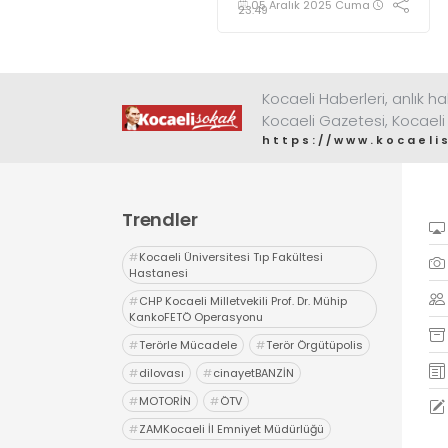
05 Aralık 2025 Cuma
verilerini
23:49
değerlendirdi
Kocaeli Haberleri, anlık ha
Kocaeli Gazetesi, Kocaeli
https://www.kocaeli
Trendler
#
Kocaeli Üniversitesi Tıp Fakültesi
Hastanesi
#
CHP Kocaeli Milletvekili Prof. Dr. Mühip
KankoFETÖ Operasyonu
#
Terörle Mücadele
#
Terör Örgütüpolis
#
dilovası
#
cinayetBANZİN
#
MOTORİN
#
ÖTV
#
ZAMKocaeli İl Emniyet Müdürlüğü