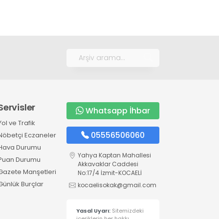
Servisler
Whatsapp İhbar
Yol ve Trafik
05556506060
Nöbetçi Eczaneler
Hava Durumu
Yahya Kaptan Mahallesi
Puan Durumu
Akkavaklar Caddesi
Gazete Manşetleri
No:17/4 İzmit-KOCAELİ
Günlük Burçlar
kocaelisokak@gmail.com
Yasal Uyarı:
Sitemizdeki
içeriklerin her hakkı