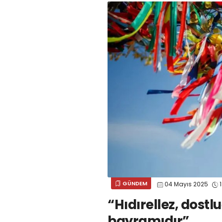
GÜNDEM
04 Mayıs 2025
1
“Hıdırellez, dos
bayramıdır”