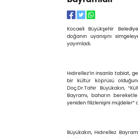
Kocaeli Büyükşehir Belediy
doğanın uyanışını simgeley
yayımladı.
Hıdırellez’in insanla tabiat,
bir kültür köprüsü olduğu
Doç.Dr.Tahir Büyükakın, “Kü
Bayramı, baharın bereketl
yeniden filizlenişini müjdeler” 
Büyükakın, Hıdırellez Bayram