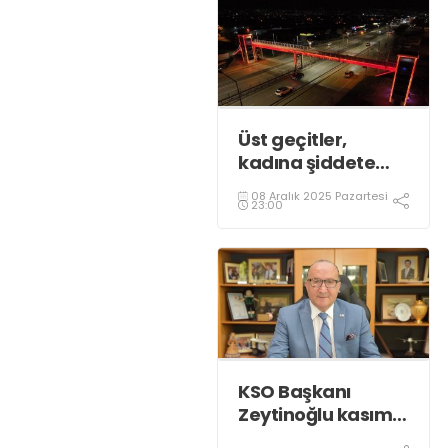
Üst geçitler,
kadına şiddete
karşı “turuncu”
08 Aralık 2025 Pazartesi
renkle aydınlatıldı;
23:00
KSO Başkanı
Zeytinoğlu kasım
ayı dış ticaret