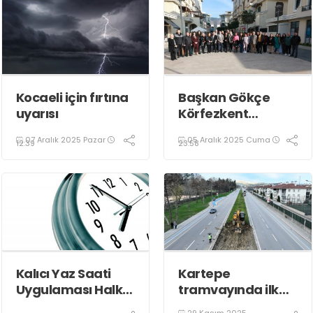
Kocaeli için fırtına
Başkan Gökçe
uyarısı
Körfezkent
Esnafına Konuk
07 Aralık 2025 Pazar
05 Aralık 2025 Cuma
Oldu
12:39
23:58
Kalıcı Yaz Saati
Kartepe
Uygulaması Halkın
tramvayında ilk
Sağlığını Tehdit
kepçe vuruldu
29 Kasım 2025