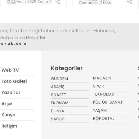
05 Aralık 2025 Cuma
Ediyor!
Cumartesi
13:55
23:45
ber, taraftar değil haberin adresi. Kocaeli Haberleri,
 Son dakika Haberleri
sokak.com
Kategoriler
Web TV
MAGAZİN
GÜNDEM
Foto Galeri
SPOR
ASAYİŞ
Yazarlar
TEKNOLOJİ
SİYASET
KÜLTÜR-SANAT
EKONOMİ
Arşiv
YAŞAM
DÜNYA
Künye
RÖPORTAJ
SAĞLIK
İletişim