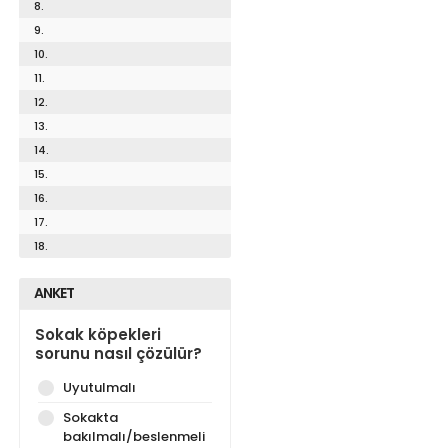
8.
9.
10.
11.
12.
13.
14.
15.
16.
17.
18.
ANKET
Sokak köpekleri
sorunu nasıl çözülür?
Uyutulmalı
Sokakta
bakılmalı/beslenmeli