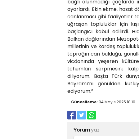
bağlı olunmadığı çağlarda i
ayarlardı. Ekin ekme, hasat 
canlanması gibi faaliyetler t
uğraşan topluluklar için kış
başlangıcı kabul edilirdi. H
Balkan dağlarından Mezopota
milletinin ve kardeş toplulukla
toprağın can bulduğu, gönüll
vicdanında yeşeren kültür
tohumları serpmesini; kalple
diliyorum. Başta Türk düny
Bayramı’nı gönülden kutlu
ediyorum.”
Güncelleme:
04 Mayıs 2025 18:10
Yorum
yaz