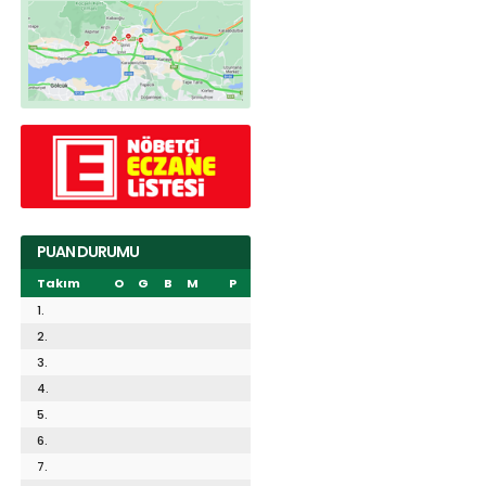
PUAN DURUMU
Takım
O
G
B
M
P
1.
2.
3.
4.
5.
6.
7.