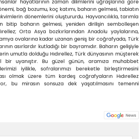
nsanlar hayatlarının zaman dilimlerini uğraşlarına göre
dönemi, bağ bozumu, koç katımı, baharın gelmesi, tabiatın
akvimlerin dönemlerini oluştururdu. Hayvancılıkla, tarımla
ın bitip baharın gelmesi, yeniden dirilişin sembolleşen
ıdırellez; Orta Asya bozkırlarından Anadolu yaylalarına,
mya ovalarına kadar uzanan geniş bir coğrafyada, Türk
rının asırlardır kutladığı bir bayramıdır. Baharın gelişiyle
erin umutla dolduğu Hıdırellez, Türk dünyasının müşterek
el bir uyanıştır. Bu güzel günün, aramıza muhabbet
rimizi iyilikle, sofralarımızı bereketle birleştirmesini
ası olmak üzere tüm kardeş coğrafyaların Hıdırellez
yor, bu mirasın sonsuza dek yaşatılmasını temenni