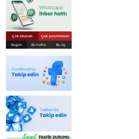
Röportajlar
Yahya Kaptan Mahallesi Akkavaklar
Caddesi No:17/4 İzmit-KOCAELİ
kocaelisokak@gmail.com
Çok okunan
Çok yorumlanan
Bugün
Bu hafta
Bu ay