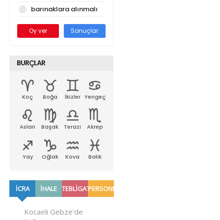
barınaklara alınmalı
Oy ver
Sonuçlar
BURÇLAR
Koç
Boğa
İkizler
Yengeç
Aslan
Başak
Terazi
Akrep
Yay
Oğlak
Kova
Balık