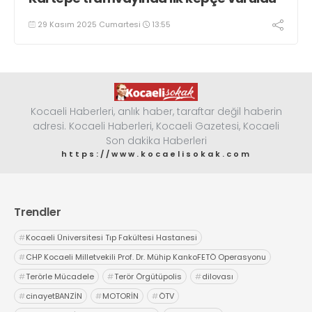
29 Kasım 2025 Cumartesi
13:55
Kocaeli Haberleri, anlık haber, taraftar değil haberin
adresi. Kocaeli Haberleri, Kocaeli Gazetesi, Kocaeli
Son dakika Haberleri
https://www.kocaelisokak.com
Trendler
#
Kocaeli Üniversitesi Tıp Fakültesi Hastanesi
#
CHP Kocaeli Milletvekili Prof. Dr. Mühip KankoFETÖ Operasyonu
#
Terörle Mücadele
#
Terör Örgütüpolis
#
dilovası
#
cinayetBANZİN
#
MOTORİN
#
ÖTV