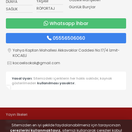
YAŞAM
DÜNYA
Günlük Burçlar
RÖPORTAJ
SAĞLIK
Whatsapp İhbar
05556506060
Yahya Kaptan Mahallesi Akkavaklar Caddesi No:17/4 İzmit-
KOCAELİ
kocaelisokak@gmail.com
Yasal Uyarı:
Sitemizdeki içeriklerin her hakkı saklıdır, kaynak
gösterilmeden
kullanılması yasaktır.
Yayın İlkeleri
Veri Politikası
Sitemizden en iyi şekilde faydalanabilmeniz için tarayıcınızın
Kullanım Şartları
çerezlerini kullanmaktayız,
sitemizi kullanarak çerezleri kabul