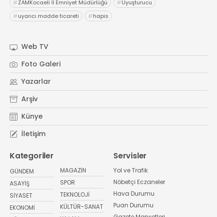
#
ZAMKocaeli İl Emniyet Müdürlüğü
#
Uyuşturucu
#
uyarıcı madde ticareti
#
hapis
Web TV
Foto Galeri
Yazarlar
Arşiv
Künye
İletişim
Kategoriler
Servisler
MAGAZİN
Yol ve Trafik
GÜNDEM
Nöbetçi Eczaneler
SPOR
ASAYİŞ
Hava Durumu
TEKNOLOJİ
SİYASET
Puan Durumu
KÜLTÜR-SANAT
EKONOMİ
Gazete Manşetleri