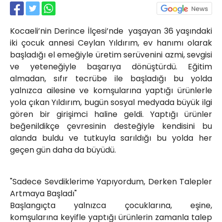
Röportajlar
Yahya Kaptan Mahallesi
Kocaeli’nin Derince İlçesi’nde yaşayan 36 yaşındaki
Akkavaklar Caddesi No:17/4 İzmit-
KOCAELİ
iki çocuk annesi Ceylan Yıldırım, ev hanımı olarak
başladığı el emeğiyle üretim serüvenini azmi, sevgisi
kocaelisokak@gmail.com
ve yeteneğiyle başarıya dönüştürdü. Eğitim
almadan, sıfır tecrübe ile başladığı bu yolda
yalnızca ailesine ve komşularına yaptığı ürünlerle
yola çıkan Yıldırım, bugün sosyal medyada büyük ilgi
gören bir girişimci haline geldi. Yaptığı ürünler
beğenildikçe çevresinin desteğiyle kendisini bu
alanda buldu ve tutkuyla sarıldığı bu yolda her
geçen gün daha da büyüdü.
"Sadece Sevdiklerime Yapıyordum, Derken Talepler
Artmaya Başladı"
Başlangıçta yalnızca çocuklarına, eşine,
komşularına keyifle yaptığı ürünlerin zamanla talep