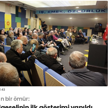
:43
n bir ömür:
eselinin ilk gösterimi yapıldı