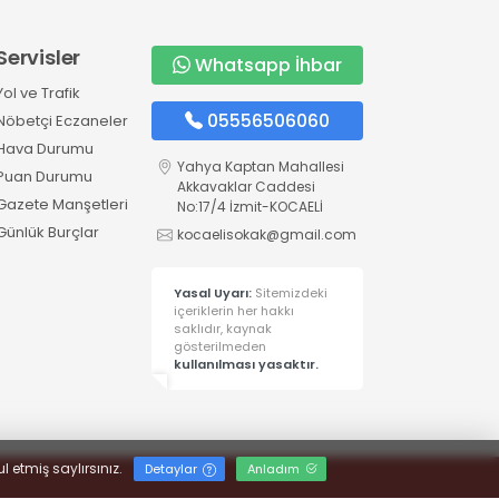
Servisler
Whatsapp İhbar
Yol ve Trafik
05556506060
Nöbetçi Eczaneler
Hava Durumu
Yahya Kaptan Mahallesi
Puan Durumu
Akkavaklar Caddesi
Gazete Manşetleri
No:17/4 İzmit-KOCAELİ
Günlük Burçlar
kocaelisokak@gmail.com
Yasal Uyarı:
Sitemizdeki
içeriklerin her hakkı
saklıdır, kaynak
gösterilmeden
kullanılması yasaktır.
l etmiş saylırsınız.
Detaylar
Anladım