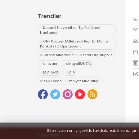
Trendler
#
Kocaeli Üniversitesi Tıp Fakültesi
Hastanesi
#
CHP Kocaeli Milletvekili Prof. Dr. Mühip
KankoFETÖ Operasyonu
#
Terörle Mücadele
#
Terör Örgütüpolis
#
dilovası
#
cinayetBANZİN
#
MOTORİN
#
ÖTV
#
ZAMKocaeli İl Emniyet Müdürlüğü
#
Uyuşturucu
#
uyarıcı madde ticareti
#
hapis
Sitemizden en iyi şekilde faydalanabilmeniz için 
Yayın İlkeleri
Veri Politikası
Kullanım Şartları