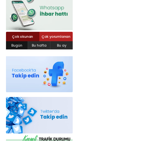
Röportajlar
Yahya Kaptan Mahallesi Akkavaklar
Caddesi No:17/4 İzmit-KOCAELİ
kocaelisokak@gmail.com
Çok okunan
Çok yorumlanan
Bugün
Bu hafta
Bu ay