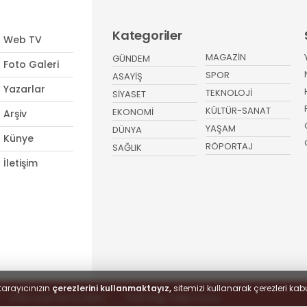
Kategoriler
Web TV
MAGAZİN
GÜNDEM
Foto Galeri
SPOR
ASAYİŞ
Yazarlar
TEKNOLOJİ
SİYASET
KÜLTÜR-SANAT
EKONOMİ
Arşiv
YAŞAM
DÜNYA
Künye
RÖPORTAJ
SAĞLIK
İletişim
tarayıcınızın
çerezlerini kullanmaktayız,
sitemizi kullanarak çerezleri kabu
KVKK Aydınlatma Metni
KVKK Bilgi Talep Formu