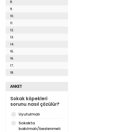
8.
9.
10.
11.
12.
13.
14.
15.
16.
17.
18.
ANKET
Sokak köpekleri
sorunu nasıl çözülür?
Uyutulmalı
Sokakta
bakılmalı/beslenmeli