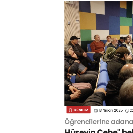
GÜNDEM
13 Nisan 2025
22
Öğrencilerine adana
Hüseyin Cebe" belg