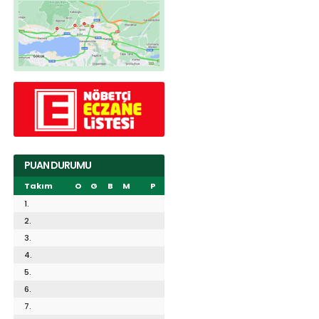
PUAN DURUMU
Takım
O
G
B
M
P
1.
2.
3.
4.
5.
6.
7.