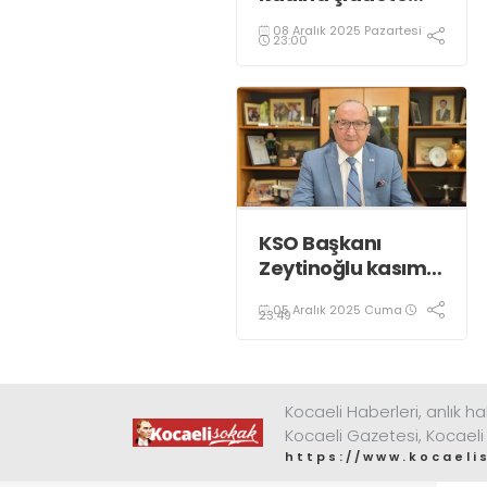
karşı “turuncu”
08 Aralık 2025 Pazartesi
renkle aydınlatıldı;
23:00
KSO Başkanı
Zeytinoğlu kasım
ayı dış ticaret
05 Aralık 2025 Cuma
verilerini
23:49
değerlendirdi
Kocaeli Haberleri, anlık ha
Kocaeli Gazetesi, Kocaeli
https://www.kocaeli