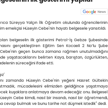
rıca Süreyya Yalçın İlk Öğretim okulunda öğrencilerinin
tim emekçisi Hüseyin Cebe'nin hayatı belgesele yansıtıldı.
ü olan belgeselin ilk gösterimi Petrol-İş Gebze Şubesinde
uşmasını gerçekleştiren Eğitim Sen Kocaeli 2 No’lu Şube
n Cebe'nin geçen bunca zamana rağmen unutulmadığını
de yaşatacaklarını belirten Kaya, barıştan, özgürlükten,
elenin süreceğini ifade etti.
ız'
ynı zamanda Hüseyin Cebe'nin yeğeni Hasret Gültekin
nutmadık, mücadelesini elimizden geldiğince yaşatmaya
elecek kuşaklara anlatmaya devam edeceğiz onu. Belgesel
seyin Cebe kimdi, nasıl bir insandı, nasıl bir öğretmendi,
ına cevap bulmak ve bunu tarihe not düşmek istedik" dedi.