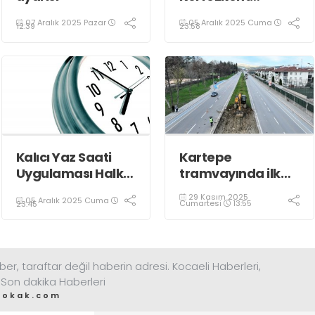
Esnafına Konuk
07 Aralık 2025 Pazar
05 Aralık 2025 Cuma
Oldu
12:39
23:58
Kalıcı Yaz Saati
Kartepe
Uygulaması Halkın
tramvayında ilk
Sağlığını Tehdit
kepçe vuruldu
29 Kasım 2025
05 Aralık 2025 Cuma
Ediyor!
Cumartesi
13:55
23:45
ber, taraftar değil haberin adresi. Kocaeli Haberleri,
 Son dakika Haberleri
sokak.com