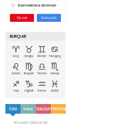
barınaklara alınmalı
Oy ver
Sonuçlar
BURÇLAR
Koç
Boğa
İkizler
Yengeç
Aslan
Başak
Terazi
Akrep
Yay
Oğlak
Kova
Balık