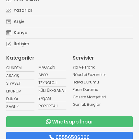
Yazarlar
Arşiv
Künye
İletişim
Kategoriler
Servisler
MAGAZİN
Yol ve Trafik
GÜNDEM
Nöbetçi Eczaneler
SPOR
ASAYİŞ
Hava Durumu
TEKNOLOJİ
SİYASET
Puan Durumu
KÜLTÜR-SANAT
EKONOMİ
Gazete Manşetleri
YAŞAM
DÜNYA
Günlük Burçlar
RÖPORTAJ
SAĞLIK
Whatsapp İhbar
05556506060