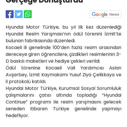
Gerçeğe Dönüştürdü
Röportajlar
Yahya Kaptan Mahallesi
Akkavaklar Caddesi No:17/4 İzmit-
KOCAELİ
Hyundai Motor Türkiye, bu yıl ilk kez düzenlediği
kocaelisokak@gmail.com
Hyundai Resim Yarışması’nın ödül törenini İzmit’te
bulunan fabrikasında düzenledi.
Kocaeli ili genelinde 100’den fazla resim arasından
dereceye giren öğrencilere, çizdikleri resimlerinin 3-
D baskılı maketleri ve hediye çekleri verildi.
Ödül törenine Kocaeli Vali Yardımcısı Aslan
Avşarbey, İzmit Kaymakamı Yusuf Ziya Çelikkaya ve
il protokolü katıldı.
Hyundai Motor Türkiye, Kurumsal Sosyal Sorumluluk
çalışmalarını çatısı altında topladığı “Hyundai
Continue” programı ile resim yarışmasını gelecek
seneden itibaren Türkiye genelinde yapmayı
hedefliyor.