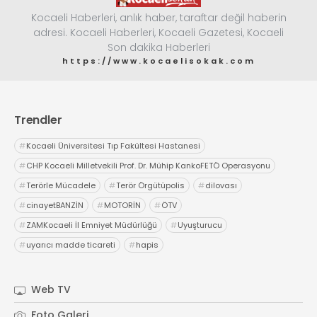
Kocaeli Haberleri, anlık haber, taraftar değil haberin
adresi. Kocaeli Haberleri, Kocaeli Gazetesi, Kocaeli
Son dakika Haberleri
https://www.kocaelisokak.com
Trendler
#
Kocaeli Üniversitesi Tıp Fakültesi Hastanesi
#
CHP Kocaeli Milletvekili Prof. Dr. Mühip KankoFETÖ Operasyonu
#
Terörle Mücadele
#
Terör Örgütüpolis
#
dilovası
#
cinayetBANZİN
#
MOTORİN
#
ÖTV
#
ZAMKocaeli İl Emniyet Müdürlüğü
#
Uyuşturucu
#
uyarıcı madde ticareti
#
hapis
Web TV
Foto Galeri