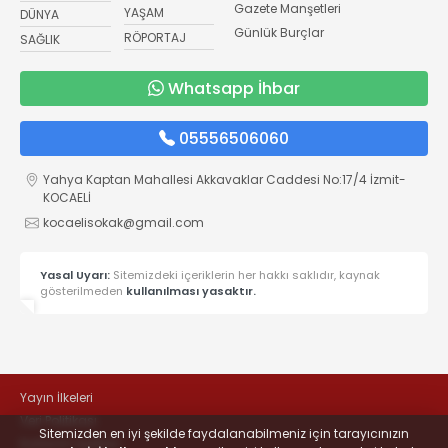
Gazete Manşetleri
YAŞAM
DÜNYA
Günlük Burçlar
RÖPORTAJ
SAĞLIK
Whatsapp İhbar
05556506060
Yahya Kaptan Mahallesi Akkavaklar Caddesi No:17/4 İzmit-
KOCAELİ
kocaelisokak@gmail.com
Yasal Uyarı:
Sitemizdeki içeriklerin her hakkı saklıdır, kaynak
gösterilmeden
kullanılması yasaktır.
Yayın İlkeleri
Veri Politikası
Sitemizden en iyi şekilde faydalanabilmeniz için tarayıcınızın
Kullanım Şartları