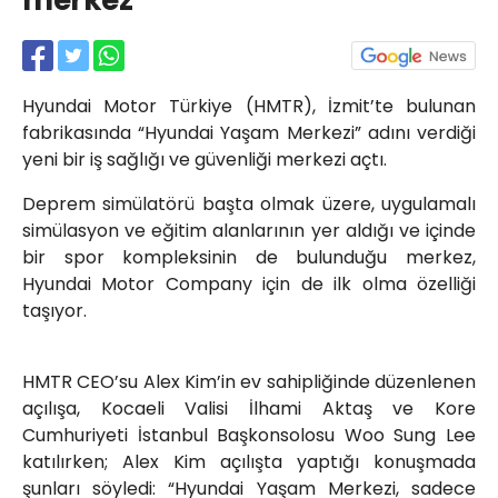
merkez
Röportajlar
Yahya Kaptan Mahallesi
Akkavaklar Caddesi No:17/4 İzmit-
KOCAELİ
Hyundai Motor Türkiye (HMTR), İzmit’te bulunan
kocaelisokak@gmail.com
fabrikasında “Hyundai Yaşam Merkezi” adını verdiği
yeni bir iş sağlığı ve güvenliği merkezi açtı.
Deprem simülatörü başta olmak üzere, uygulamalı
simülasyon ve eğitim alanlarının yer aldığı ve içinde
bir spor kompleksinin de bulunduğu merkez,
Hyundai Motor Company için de ilk olma özelliği
taşıyor.
HMTR CEO’su Alex Kim’in ev sahipliğinde düzenlenen
açılışa, Kocaeli Valisi İlhami Aktaş ve Kore
Cumhuriyeti İstanbul Başkonsolosu Woo Sung Lee
katılırken; Alex Kim açılışta yaptığı konuşmada
şunları söyledi: “Hyundai Yaşam Merkezi, sadece