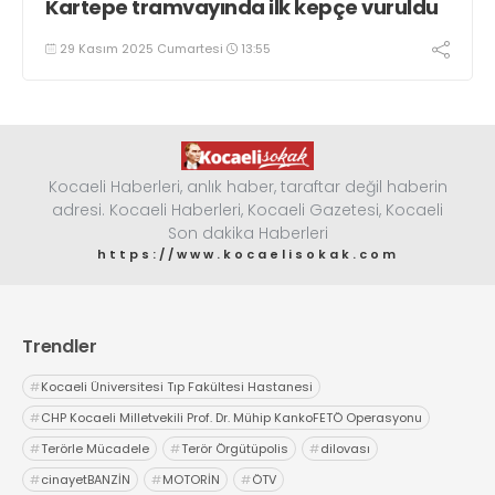
Kartepe tramvayında ilk kepçe vuruldu
29 Kasım 2025 Cumartesi
13:55
Kocaeli Haberleri, anlık haber, taraftar değil haberin
adresi. Kocaeli Haberleri, Kocaeli Gazetesi, Kocaeli
Son dakika Haberleri
https://www.kocaelisokak.com
Trendler
#
Kocaeli Üniversitesi Tıp Fakültesi Hastanesi
#
CHP Kocaeli Milletvekili Prof. Dr. Mühip KankoFETÖ Operasyonu
#
Terörle Mücadele
#
Terör Örgütüpolis
#
dilovası
#
cinayetBANZİN
#
MOTORİN
#
ÖTV