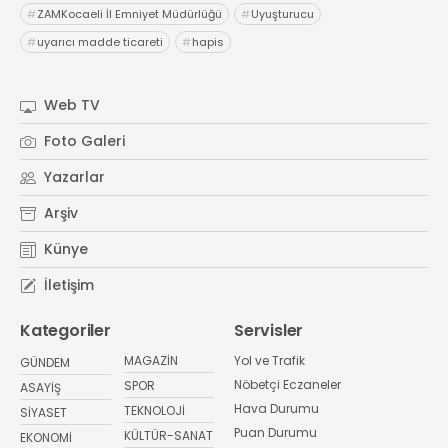
#
ZAMKocaeli İl Emniyet Müdürlüğü
#
Uyuşturucu
#
uyarıcı madde ticareti
#
hapis
Web TV
Foto Galeri
Yazarlar
Arşiv
Künye
İletişim
Kategoriler
Servisler
MAGAZİN
Yol ve Trafik
GÜNDEM
Nöbetçi Eczaneler
SPOR
ASAYİŞ
Hava Durumu
TEKNOLOJİ
SİYASET
Puan Durumu
KÜLTÜR-SANAT
EKONOMİ