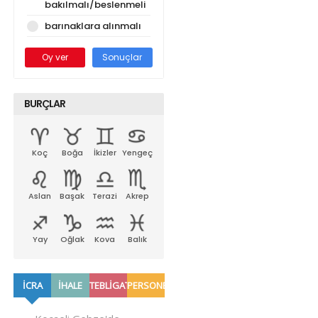
bakılmalı/beslenmeli
barınaklara alınmalı
Oy ver
Sonuçlar
BURÇLAR
Koç
Boğa
İkizler
Yengeç
Aslan
Başak
Terazi
Akrep
Yay
Oğlak
Kova
Balık