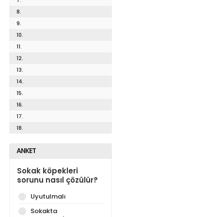
8.
9.
10.
11.
12.
13.
14.
15.
16.
17.
18.
ANKET
Sokak köpekleri
sorunu nasıl çözülür?
Uyutulmalı
Sokakta