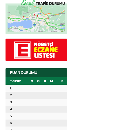
PUAN DURUMU
Takım
O
G
B
M
P
1.
2.
3.
4.
5.
6.
7.