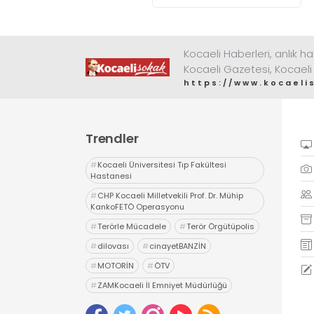
değerlendirdi
Kocaeli Haberleri, anlık ha
Kocaeli Gazetesi, Kocaeli
https://www.kocaeli
Trendler
#
Kocaeli Üniversitesi Tıp Fakültesi
Hastanesi
#
CHP Kocaeli Milletvekili Prof. Dr. Mühip
KankoFETÖ Operasyonu
#
Terörle Mücadele
#
Terör Örgütüpolis
#
dilovası
#
cinayetBANZİN
#
MOTORİN
#
ÖTV
#
ZAMKocaeli İl Emniyet Müdürlüğü
#
Uyuşturucu
#
uyarıcı madde ticareti