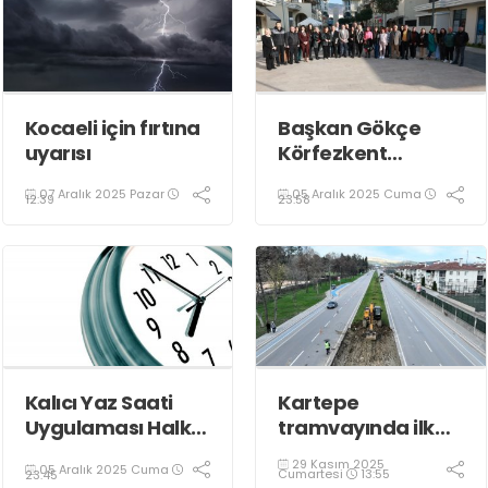
Kocaeli için fırtına
Başkan Gökçe
uyarısı
Körfezkent
Esnafına Konuk
07 Aralık 2025 Pazar
05 Aralık 2025 Cuma
Oldu
12:39
23:58
Kalıcı Yaz Saati
Kartepe
Uygulaması Halkın
tramvayında ilk
Sağlığını Tehdit
kepçe vuruldu
29 Kasım 2025
05 Aralık 2025 Cuma
Ediyor!
Cumartesi
13:55
23:45