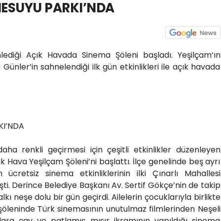
NESUYU PARKI’NDA
nlediği Açık Havada Sinema Şöleni başladı. Yeşilçam’ın
Günler’in sahnelendiği ilk gün etkinlikleri ile açık havada
KI’NDA
aha renkli geçirmesi için çeşitli etkinlikler düzenleyen
k Hava Yeşilçam Şöleni’ni başlattı. İlçe genelinde beş ayrı
cretsiz sinema etkinliklerinin ilki Çınarlı Mahallesi
i. Derince Belediye Başkanı Av. Sertif Gökçe’nin de takip
lkı neşe dolu bir gün geçirdi. Ailelerin çocuklarıyla birlikte
 şöleninde Türk sinemasının unutulmaz filmlerinden Neşeli
ılara çay ve patlamış mısır ikramının yapıldığı sinema