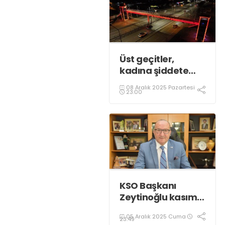
Üst geçitler,
kadına şiddete
karşı “turuncu”
08 Aralık 2025 Pazartesi
renkle aydınlatıldı;
23:00
KSO Başkanı
Zeytinoğlu kasım
ayı dış ticaret
05 Aralık 2025 Cuma
verilerini
23:49