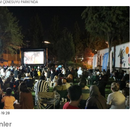
M ÇENESUYU PARKI’NDA
19:28
nler