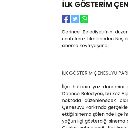
İLK GÖSTERİM ÇE
Derince Belediyesi’nin düze
unutulmaz filmlerinden Neşeli 
sinema keyfi yaşandı
İLK GÖSTERİM ÇENESUYU PAR
İlçe halkının yaz dönemini d
Derince Belediyesi, bu kez Açı
noktada düzenlenecek olan ü
Çenesuyu Parkı’nda gerçekleşt
ettiği sinema şöleninde ilçe ha
yoğun ilgi gösterdiği sinema
Günler sahnelendi. Katılımc