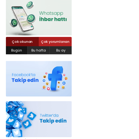
Röportajlar
Yahya Kaptan Mahallesi Akkavaklar
Caddesi No:17/4 İzmit-KOCAELİ
kocaelisokak@gmail.com
Çok okunan
Çok yorumlanan
Bugün
Bu hafta
Bu ay