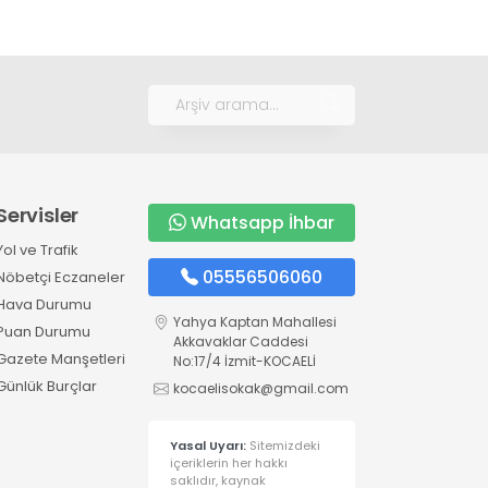
Servisler
Whatsapp İhbar
Yol ve Trafik
05556506060
Nöbetçi Eczaneler
Hava Durumu
Yahya Kaptan Mahallesi
Puan Durumu
Akkavaklar Caddesi
Gazete Manşetleri
No:17/4 İzmit-KOCAELİ
Günlük Burçlar
kocaelisokak@gmail.com
Yasal Uyarı:
Sitemizdeki
içeriklerin her hakkı
saklıdır, kaynak