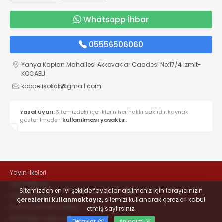
Whatsapp İhbar
05556506060
Yahya Kaptan Mahallesi Akkavaklar Caddesi No:17/4 İzmit-
KOCAELİ
kocaelisokak@gmail.com
Yasal Uyarı:
Sitemizdeki içeriklerin her hakkı saklıdır, kaynak
gösterilmeden
kullanılması yasaktır.
Yayın İlkeleri
Veri Politikası
Sitemizden en iyi şekilde faydalanabilmeniz için tarayıcınızın
Kullanım Şartları
çerezlerini kullanmaktayız,
sitemizi kullanarak çerezleri kabul
KVKK Aydınlatma Metni
etmiş saylırsınız.
KVKK Bilgi Talep Formu
Detaylar
Anladım