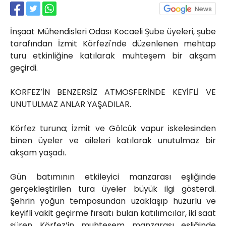
Röportajlar
Yahya Kaptan Mahallesi
İnşaat Mühendisleri Odası Kocaeli Şube üyeleri, şube
Akkavaklar Caddesi No:17/4 İzmit-
KOCAELİ
tarafından İzmit Körfezi'nde düzenlenen mehtap
turu etkinliğine katılarak muhteşem bir akşam
kocaelisokak@gmail.com
geçirdi.
KÖRFEZ’İN BENZERSİZ ATMOSFERİNDE KEYİFLİ VE
UNUTULMAZ ANLAR YAŞADILAR.
Körfez turuna; İzmit ve Gölcük vapur iskelesinden
binen üyeler ve aileleri katılarak unutulmaz bir
akşam yaşadı.
Gün batımının etkileyici manzarası eşliğinde
gerçekleştirilen tura üyeler büyük ilgi gösterdi.
Şehrin yoğun temposundan uzaklaşıp huzurlu ve
keyifli vakit geçirme fırsatı bulan katılımcılar, iki saat
süren Körfez’in muhteşem manzarası eşliğinde