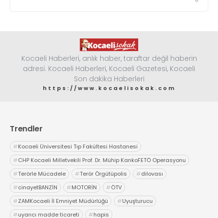
Kocaeli Haberleri, anlık haber, taraftar değil haberin
adresi. Kocaeli Haberleri, Kocaeli Gazetesi, Kocaeli
Son dakika Haberleri
https://www.kocaelisokak.com
Trendler
#
Kocaeli Üniversitesi Tıp Fakültesi Hastanesi
#
CHP Kocaeli Milletvekili Prof. Dr. Mühip KankoFETÖ Operasyonu
#
Terörle Mücadele
#
Terör Örgütüpolis
#
dilovası
#
cinayetBANZİN
#
MOTORİN
#
ÖTV
#
ZAMKocaeli İl Emniyet Müdürlüğü
#
Uyuşturucu
#
uyarıcı madde ticareti
#
hapis