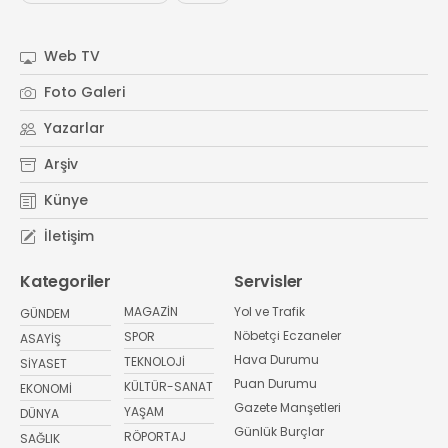
Web TV
Foto Galeri
Yazarlar
Arşiv
Künye
İletişim
Kategoriler
Servisler
MAGAZİN
Yol ve Trafik
GÜNDEM
Nöbetçi Eczaneler
SPOR
ASAYİŞ
Hava Durumu
TEKNOLOJİ
SİYASET
Puan Durumu
KÜLTÜR-SANAT
EKONOMİ
Gazete Manşetleri
YAŞAM
DÜNYA
Günlük Burçlar
RÖPORTAJ
SAĞLIK