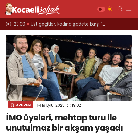
ARCIYORLAR
23:00
Üst geçitler, kadına şiddete karşı “turuncu” renkle aydınlatıldı;
12:39
Kocaeli i
Gündem
Siyaset
Asayiş
Ekonomi
Sağlık
Magazin
Spor
GÜNDEM
19 Eylül 2025
19:02
Diğer
İMO üyeleri, mehtap turu ile
Teknoloji
unutulmaz bir akşam yaşadı
Kültür-Sanat
Web TV
Galeri
Yazarlar