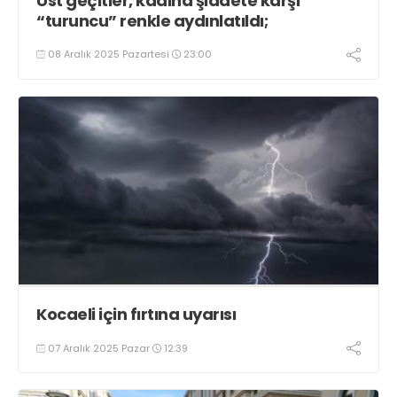
Üst geçitler, kadına şiddete karşı
“turuncu” renkle aydınlatıldı;
08 Aralık 2025 Pazartesi
23:00
Kocaeli için fırtına uyarısı
07 Aralık 2025 Pazar
12:39