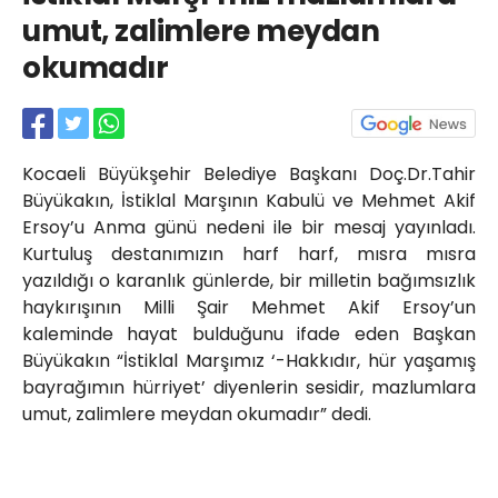
Röportajlar
umut, zalimlere meydan
Yahya Kaptan Mahallesi
okumadır
Akkavaklar Caddesi No:17/4 İzmit-
KOCAELİ
kocaelisokak@gmail.com
Kocaeli Büyükşehir Belediye Başkanı Doç.Dr.Tahir
Büyükakın, İstiklal Marşının Kabulü ve Mehmet Akif
Ersoy’u Anma günü nedeni ile bir mesaj yayınladı.
Kurtuluş destanımızın harf harf, mısra mısra
yazıldığı o karanlık günlerde, bir milletin bağımsızlık
haykırışının Milli Şair Mehmet Akif Ersoy’un
kaleminde hayat bulduğunu ifade eden Başkan
Büyükakın “İstiklal Marşımız ‘-Hakkıdır, hür yaşamış
bayrağımın hürriyet’ diyenlerin sesidir, mazlumlara
umut, zalimlere meydan okumadır” dedi.