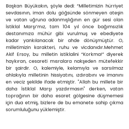
Başkan Büyükakın, şöyle dedi: “Milletimizin hürriyet
sevdasının, iman dolu göğsünde sönmeyen ateşin
ve vatan uğruna adanmışlığının en gür sesi olan
İstiklal Marşı’mız, tam 104 yıl önce bağımsızlık
destanımıza mühür gibi vurulmuş ve ebediyete
kadar yankılanacak bir ahde dönüşmüştür. O,
milletimizin karakteri, ruhu ve vicdanıdır.Mehmet
Akif Ersoy, bu milletin istiklalini “Korkma!” diyerek
haykıran, cesareti mısralara nakşeden mütefekkir
bir şairdir. O, kalemiyle, kelamıyla ve sarsılmaz
ahlakıyla milletinin hissiyatını, ızdırabını ve imanını
en veciz şekilde ifade etmiştir. "Allah bu millete bir
daha İstiklal Marşı yazdırmasın" derken, vatan
toprağının bir daha esaret gölgesine düşmemesi
için dua etmiş, bizlere de bu emanete sahip çıkma
sorumluluğunu yüklemiştir.