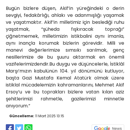
Bugün bizlere düşen, Akif’in yüreğindeki o derin
sevgiyi, fedakârlığı, ahlakı ve adanmışlığı yaşamak
ve yaşatmaktır. Akif’in milletimiz için beslediği ruhu
yaşatmak, “şüheda fışkıracak toprağı”
çiğnetmemek, milletimizin istikbalini aynı imanla,
aynı inançla korumak bizlerin görevidir. Milli ve
manevi değerlerimize sımsıkı sarılmak, genç
nesillerimize de bu şuuru aktarmak en önemli
vazifelerimizdendir.Bu duygu ve düşüncelerle, İstiklâl
Marşı’mızın kabulünün 104. yıl dönümünü kutluyor,
başta Gazi Mustafa Kemal Atatürk olmak üzere
istiklal mücadelemizin kahramanlarını, Mehmet Akif
Ersoy’u ve bu toprakları bizlere vatan kılan aziz
şehitlerimizi rahmetle, gazilerimizi minnetle
anıyorum.”
Güncelleme:
11 Mart 2025 13:15