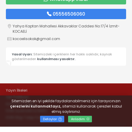
05556506060
Yahya Kaptan Mahallesi Akkavaklar Caddesi No:17/4 İzmit-
KOCAELİ
kocaelisokak@gmail.com
Yasal Uyarı:
Sitemizdeki içeriklerin her hakkı saklıdır, kaynak
gösterilmeden
kullanılması yasaktır.
Yayın İlkeleri
Veri Politikası
Sitemizden en iyi şekilde faydalanabilmeniz için tarayıcınızın
Kullanım Şartları
çerezlerini kullanmaktayız,
sitemizi kullanarak çerezleri kabul
KVKK Aydınlatma Metni
etmiş saylırsınız.
KVKK Bilgi Talep Formu
Detaylar
Anladım
© 2022
#KOCAELİSOKAK - Hayatta Haber Var
- Tüm hakları