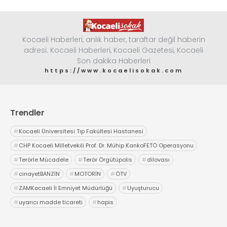
Kocaeli Haberleri, anlık haber, taraftar değil haberin
adresi. Kocaeli Haberleri, Kocaeli Gazetesi, Kocaeli
Son dakika Haberleri
https://www.kocaelisokak.com
Trendler
#
Kocaeli Üniversitesi Tıp Fakültesi Hastanesi
#
CHP Kocaeli Milletvekili Prof. Dr. Mühip KankoFETÖ Operasyonu
#
Terörle Mücadele
#
Terör Örgütüpolis
#
dilovası
#
cinayetBANZİN
#
MOTORİN
#
ÖTV
#
ZAMKocaeli İl Emniyet Müdürlüğü
#
Uyuşturucu
#
uyarıcı madde ticareti
#
hapis