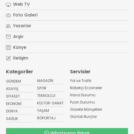
Web TV
Foto Galeri
Yazarlar
Arşiv
Künye
İletişim
Kategoriler
Servisler
MAGAZİN
Yol ve Trafik
GÜNDEM
Nöbetçi Eczaneler
SPOR
ASAYİŞ
Hava Durumu
TEKNOLOJİ
SİYASET
Puan Durumu
KÜLTÜR-SANAT
EKONOMİ
Gazete Manşetleri
YAŞAM
DÜNYA
Günlük Burçlar
RÖPORTAJ
SAĞLIK
Whatsapp İhbar