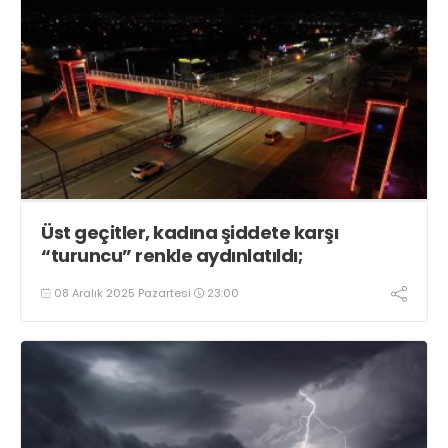
Üst geçitler, kadına şiddete karşı
“turuncu” renkle aydınlatıldı;
08 Aralık 2025 Pazartesi
23:00