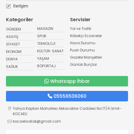
İletişim
Kategoriler
Servisler
MAGAZİN
Yol ve Trafik
GÜNDEM
Nöbetçi Eczaneler
SPOR
ASAYİŞ
Hava Durumu
TEKNOLOJİ
SİYASET
Puan Durumu
KÜLTÜR-SANAT
EKONOMİ
Gazete Manşetleri
YAŞAM
DÜNYA
Günlük Burçlar
RÖPORTAJ
SAĞLIK
Whatsapp İhbar
05556506060
Yahya Kaptan Mahallesi Akkavaklar Caddesi No:17/4 İzmit-
KOCAELİ
kocaelisokak@gmail.com