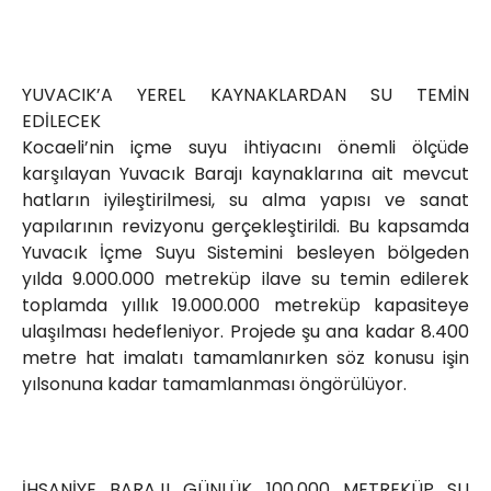
YUVACIK’A YEREL KAYNAKLARDAN SU TEMİN
EDİLECEK
Kocaeli’nin içme suyu ihtiyacını önemli ölçüde
karşılayan Yuvacık Barajı kaynaklarına ait mevcut
hatların iyileştirilmesi, su alma yapısı ve sanat
yapılarının revizyonu gerçekleştirildi. Bu kapsamda
Yuvacık İçme Suyu Sistemini besleyen bölgeden
yılda 9.000.000 metreküp ilave su temin edilerek
toplamda yıllık 19.000.000 metreküp kapasiteye
ulaşılması hedefleniyor. Projede şu ana kadar 8.400
metre hat imalatı tamamlanırken söz konusu işin
yılsonuna kadar tamamlanması öngörülüyor.
İHSANİYE BARAJI GÜNLÜK 100.000 METREKÜP SU