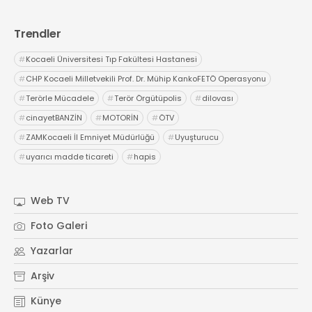
Trendler
#
Kocaeli Üniversitesi Tıp Fakültesi Hastanesi
#
CHP Kocaeli Milletvekili Prof. Dr. Mühip KankoFETÖ Operasyonu
#
Terörle Mücadele
#
Terör Örgütüpolis
#
dilovası
#
cinayetBANZİN
#
MOTORİN
#
ÖTV
#
ZAMKocaeli İl Emniyet Müdürlüğü
#
Uyuşturucu
#
uyarıcı madde ticareti
#
hapis
Web TV
Foto Galeri
Yazarlar
Arşiv
Künye