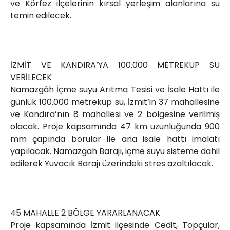
ve Körfez ilçelerinin kırsal yerleşim alanlarına su
temin edilecek.
İZMİT VE KANDIRA’YA 100.000 METREKÜP SU
VERİLECEK
Namazgâh İçme suyu Arıtma Tesisi ve İsale Hattı ile
günlük 100.000 metreküp su, İzmit’in 37 mahallesine
ve Kandıra’nın 8 mahallesi ve 2 bölgesine verilmiş
olacak. Proje kapsamında 47 km uzunluğunda 900
mm çapında borular ile ana isale hattı imalatı
yapılacak. Namazgah Barajı, içme suyu sisteme dahil
edilerek Yuvacık Barajı üzerindeki stres azaltılacak.
45 MAHALLE 2 BÖLGE YARARLANACAK
Proje kapsamında İzmit ilçesinde Cedit, Topçular,