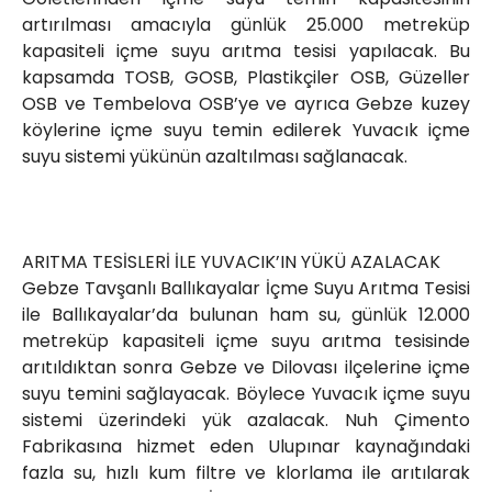
artırılması amacıyla günlük 25.000 metreküp
kapasiteli içme suyu arıtma tesisi yapılacak. Bu
kapsamda TOSB, GOSB, Plastikçiler OSB, Güzeller
OSB ve Tembelova OSB’ye ve ayrıca Gebze kuzey
köylerine içme suyu temin edilerek Yuvacık içme
suyu sistemi yükünün azaltılması sağlanacak.
ARITMA TESİSLERİ İLE YUVACIK’IN YÜKÜ AZALACAK
Gebze Tavşanlı Ballıkayalar İçme Suyu Arıtma Tesisi
ile Ballıkayalar’da bulunan ham su, günlük 12.000
metreküp kapasiteli içme suyu arıtma tesisinde
arıtıldıktan sonra Gebze ve Dilovası ilçelerine içme
suyu temini sağlayacak. Böylece Yuvacık içme suyu
sistemi üzerindeki yük azalacak. Nuh Çimento
Fabrikasına hizmet eden Ulupınar kaynağındaki
fazla su, hızlı kum filtre ve klorlama ile arıtılarak