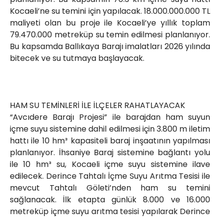
Kocaeli’ne su temini için yapılacak. 18.000.000.000 TL
maliyeti olan bu proje ile Kocaeli’ye yıllık toplam
79.470.000 metreküp su temin edilmesi planlanıyor.
Bu kapsamda Ballıkaya Barajı imalatları 2026 yılında
bitecek ve su tutmaya başlayacak.
HAM SU TEMİNLERİ İLE İLÇELER RAHATLAYACAK
“Avcıdere Barajı Projesi” ile barajdan ham suyun
içme suyu sistemine dahil edilmesi için 3.800 m iletim
hattı ile 10 hm³ kapasiteli baraj inşaatının yapılması
planlanıyor. İhsaniye Baraj sistemine bağlantı yolu
ile 10 hm³ su, Kocaeli içme suyu sistemine ilave
edilecek. Derince Tahtalı İçme Suyu Arıtma Tesisi ile
mevcut Tahtalı Göleti’nden ham su temini
sağlanacak. İlk etapta günlük 8.000 ve 16.000
metreküp içme suyu arıtma tesisi yapılarak Derince