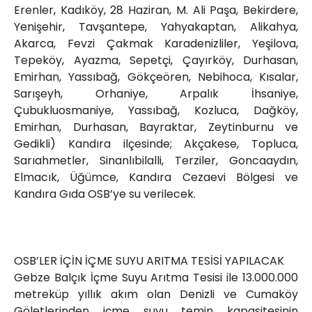
Erenler, Kadıköy, 28 Haziran, M. Ali Paşa, Bekirdere,
Yenişehir, Tavşantepe, Yahyakaptan, Alikahya,
Akarca, Fevzi Çakmak Karadenizliler, Yeşilova,
Tepeköy, Ayazma, Sepetçi, Çayırköy, Durhasan,
Emirhan, Yassıbağ, Gökçeören, Nebihoca, Kısalar,
Sarışeyh, Orhaniye, Arpalık İhsaniye,
Çubukluosmaniye, Yassıbağ, Kozluca, Dağköy,
Emirhan, Durhasan, Bayraktar, Zeytinburnu ve
Gedikli) Kandıra ilçesinde; Akçakese, Topluca,
Sarıahmetler, Sinanlıbilalli, Terziler, Goncaaydın,
Elmacık, Üğümce, Kandıra Cezaevi Bölgesi ve
Kandıra Gıda OSB’ye su verilecek.
OSB’LER İÇİN İÇME SUYU ARITMA TESİSİ YAPILACAK
Gebze Balçık İçme Suyu Arıtma Tesisi ile 13.000.000
metreküp yıllık akım olan Denizli ve Cumaköy
Göletlerinden içme suyu temin kapasitesinin