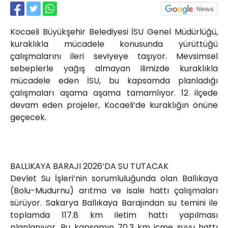
Röportajlar
Yahya Kaptan Mahallesi
Kocaeli Büyükşehir Belediyesi İSU Genel Müdürlüğü,
Akkavaklar Caddesi No:17/4 İzmit-
KOCAELİ
kuraklıkla mücadele konusunda yürüttüğü
çalışmalarını ileri seviyeye taşıyor. Mevsimsel
kocaelisokak@gmail.com
sebeplerle yağış almayan ilimizde kuraklıkla
mücadele eden İSU, bu kapsamda planladığı
çalışmaları aşama aşama tamamlıyor. 12 ilçede
devam eden projeler, Kocaeli’de kuraklığın önüne
geçecek.
BALLIKAYA BARAJI 2026’DA SU TUTACAK
Devlet Su İşleri’nin sorumluluğunda olan Ballıkaya
(Bolu-Mudurnu) arıtma ve isale hattı çalışmaları
sürüyor. Sakarya Ballıkaya Barajından su temini ile
toplamda 117.8 km iletim hattı yapılması
planlanıyor. Bu kapsamın 70.3 km içme suyu hattı