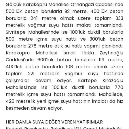
Gölcük Karaköprü Mahallesi Orhangazi Caddesi’nde
500’lük beton borularla 92 metre, 400’lük beton
borularla 241 metre olmak üzere toplam 333
metrelik yağmur suyu hattı imalatı tamamlandı.
Sivritepe Mahallesi’nde ise 100’lük duktil borularla
500 metre içme suyu hattı ve 300’lük beton
borularla 278 metre atık su hattı yapımı planlandı.
Karaköprü Mahallesi İsmail Hakkı Zeytinoğlu
Caddesi’nde 600’lük beton borularla 113 metre,
400’lük beton borularla 108 metre olmak üzere
toplam 221 metrelik yağmur suyu hattında
çalışmalar devam ediyor. Kartepe Kirazoğlu
Mahallesi’nde ise 100’lük duktil borularla 770
metrelik içme suyu hattı tamamlandı. Mahallede,
420 metrelik yeni içme suyu hattının imalatı da hız
kesmeden devam ediyor.
HER DAMLA SUYA DEĞER VEREN YATIRIMLAR
Kocaeli Büyükşehir Belediyesi İSU Genel Müdürlüğü,