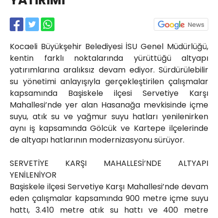
YATIRIMI
Röportajlar
Yahya Kaptan Mahallesi
Akkavaklar Caddesi No:17/4 İzmit-
KOCAELİ
Kocaeli Büyükşehir Belediyesi İSU Genel Müdürlüğü,
kocaelisokak@gmail.com
kentin farklı noktalarında yürüttüğü altyapı
yatırımlarına aralıksız devam ediyor. Sürdürülebilir
su yönetimi anlayışıyla gerçekleştirilen çalışmalar
kapsamında Başiskele ilçesi Servetiye Karşı
Mahallesi’nde yer alan Hasanağa mevkisinde içme
suyu, atık su ve yağmur suyu hatları yenilenirken
aynı iş kapsamında Gölcük ve Kartepe ilçelerinde
de altyapı hatlarının modernizasyonu sürüyor.
SERVETİYE KARŞI MAHALLESİ’NDE ALTYAPI
YENİLENİYOR
Başiskele ilçesi Servetiye Karşı Mahallesi’nde devam
eden çalışmalar kapsamında 900 metre içme suyu
hattı, 3.410 metre atık su hattı ve 400 metre