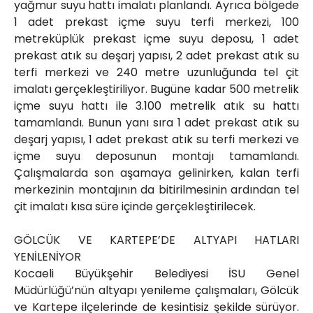
yağmur suyu hattı imalatı planlandı. Ayrıca bölgede
1 adet prekast içme suyu terfi merkezi, 100
metreküplük prekast içme suyu deposu, 1 adet
prekast atık su deşarj yapısı, 2 adet prekast atık su
terfi merkezi ve 240 metre uzunluğunda tel çit
imalatı gerçekleştiriliyor. Bugüne kadar 500 metrelik
içme suyu hattı ile 3.100 metrelik atık su hattı
tamamlandı. Bunun yanı sıra 1 adet prekast atık su
deşarj yapısı, 1 adet prekast atık su terfi merkezi ve
içme suyu deposunun montajı tamamlandı.
Çalışmalarda son aşamaya gelinirken, kalan terfi
merkezinin montajının da bitirilmesinin ardından tel
çit imalatı kısa süre içinde gerçekleştirilecek.
GÖLCÜK VE KARTEPE’DE ALTYAPI HATLARI
YENİLENİYOR
Kocaeli Büyükşehir Belediyesi İSU Genel
Müdürlüğü’nün altyapı yenileme çalışmaları, Gölcük
ve Kartepe ilçelerinde de kesintisiz şekilde sürüyor.