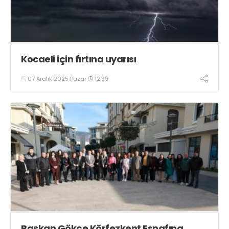
Kocaeli için fırtına uyarısı
07 Aralık 2025 Pazar
12:39
Başkan Gökçe Körfezkent Esnafına