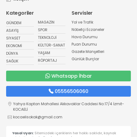
Kategoriler
Servisler
MAGAZİN
Yol ve Trafik
GÜNDEM
Nöbetçi Eczaneler
SPOR
ASAYİŞ
Hava Durumu
TEKNOLOJİ
SİYASET
Puan Durumu
KÜLTÜR-SANAT
EKONOMİ
Gazete Manşetleri
YAŞAM
DÜNYA
Günlük Burçlar
RÖPORTAJ
SAĞLIK
Whatsapp İhbar
05556506060
Yahya Kaptan Mahallesi Akkavaklar Caddesi No:17/4 İzmit-
KOCAELİ
kocaelisokak@gmail.com
Yasal Uyarı:
Sitemizdeki içeriklerin her hakkı saklıdır, kaynak