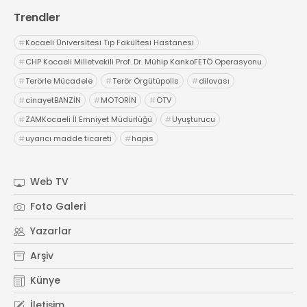
Trendler
#
Kocaeli Üniversitesi Tıp Fakültesi Hastanesi
#
CHP Kocaeli Milletvekili Prof. Dr. Mühip KankoFETÖ Operasyonu
#
Terörle Mücadele
#
Terör Örgütüpolis
#
dilovası
#
cinayetBANZİN
#
MOTORİN
#
ÖTV
#
ZAMKocaeli İl Emniyet Müdürlüğü
#
Uyuşturucu
#
uyarıcı madde ticareti
#
hapis
Web TV
Foto Galeri
Yazarlar
Arşiv
Künye
İletişim