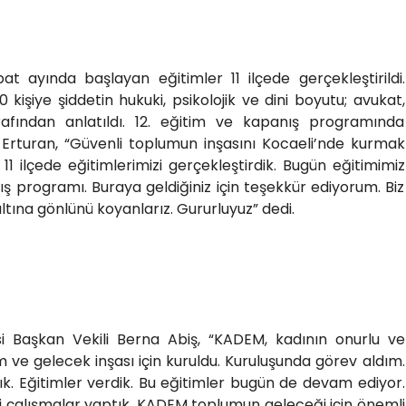
at ayında başlayan eğitimler 11 ilçede gerçekleştirildi.
kişiye şiddetin hukuki, psikolojik ve dini boyutu; avukat,
arafından anlatıldı. 12. eğitim ve kapanış programında
 Erturan, “Güvenli toplumun inşasını Kocaeli’nde kurmak
 11 ilçede eğitimlerimizi gerçekleştirdik. Bugün eğitimimiz
ış programı. Buraya geldiğiniz için teşekkür ediyorum. Biz
altına gönlünü koyanlarız. Gururluyuz” dedi.
si Başkan Vekili Berna Abiş, “KADEM, kadının onurlu ve
 ve gelecek inşası için kuruldu. Kuruluşunda görev aldım.
tık. Eğitimler verdik. Bu eğitimler bugün de devam ediyor.
li çalışmalar yaptık. KADEM toplumun geleceği için önemli