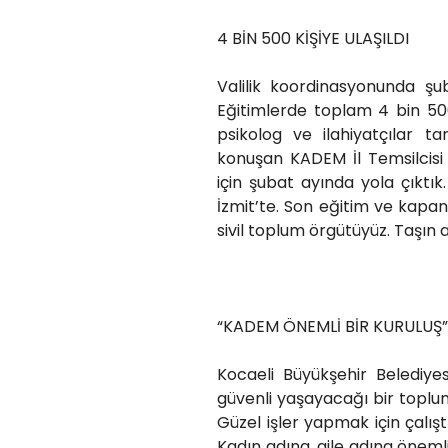
4 BİN 500 KİŞİYE ULAŞILDI
Valilik koordinasyonunda şub
Eğitimlerde toplam 4 bin 500 
psikolog ve ilahiyatçılar t
konuşan KADEM İl Temsilcisi
için şubat ayında yola çıktık.
İzmit’te. Son eğitim ve kapan
sivil toplum örgütüyüz. Taşın 
“KADEM ÖNEMLİ BİR KURULUŞ”
Kocaeli Büyükşehir Belediye
güvenli yaşayacağı bir toplum
Güzel işler yapmak için çalış
Kadın adına, aile adına önem