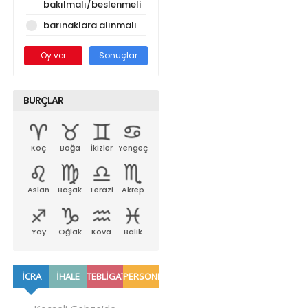
bakılmalı/beslenmeli
barınaklara alınmalı
Oy ver
Sonuçlar
BURÇLAR
Koç
Boğa
İkizler
Yengeç
Aslan
Başak
Terazi
Akrep
Yay
Oğlak
Kova
Balık