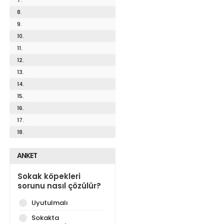
8.
9.
10.
11.
12.
13.
14.
15.
16.
17.
18.
ANKET
Sokak köpekleri
sorunu nasıl çözülür?
Uyutulmalı
Sokakta