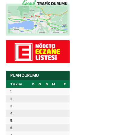
PUAN DURUMU
Takım
O
G
B
M
P
1.
2.
3.
4.
5.
6.
7.