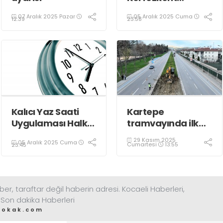
Esnafına Konuk
07 Aralık 2025 Pazar
05 Aralık 2025 Cuma
Oldu
12:39
23:58
Kalıcı Yaz Saati
Kartepe
Uygulaması Halkın
tramvayında ilk
Sağlığını Tehdit
kepçe vuruldu
29 Kasım 2025
05 Aralık 2025 Cuma
Ediyor!
Cumartesi
13:55
23:45
ber, taraftar değil haberin adresi. Kocaeli Haberleri,
 Son dakika Haberleri
sokak.com