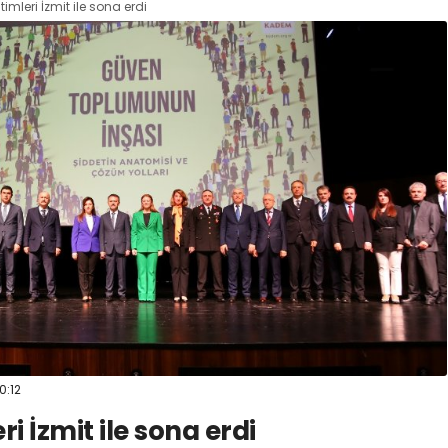
imleri İzmit ile sona erdi
0:12
i İzmit ile sona erdi