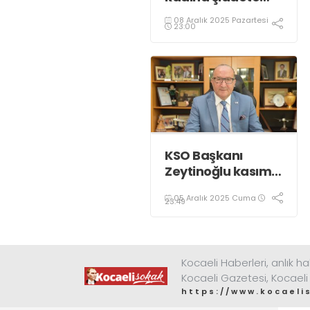
karşı “turuncu”
08 Aralık 2025 Pazartesi
renkle aydınlatıldı;
23:00
KSO Başkanı
Zeytinoğlu kasım
ayı dış ticaret
05 Aralık 2025 Cuma
verilerini
23:49
değerlendirdi
Kocaeli Haberleri, anlık ha
Kocaeli Gazetesi, Kocaeli
https://www.kocaeli