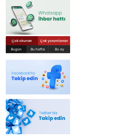
Röportajlar
Yahya Kaptan Mahallesi Akkavaklar
Caddesi No:17/4 İzmit-KOCAELİ
kocaelisokak@gmail.com
Çok okunan
Çok yorumlanan
Bugün
Bu hafta
Bu ay