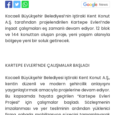
Röportajlar
Yahya Kaptan Mahallesi
Kocaeli Büyükşehir Belediyesi’nin iştiraki Kent Konut
Akkavaklar Caddesi No:17/4 İzmit-
KOCAELİ
A.Ş. tarafından projelendirilen Kartepe Evleri’nde
inşaat çalışmaları eş zamanlı devam ediyor. 12 blok
kocaelisokak@gmail.com
ve 144 konuttan oluşan proje, yeni yaşam alanıyla
bölgeye yeni bir soluk getirecek.
KARTEPE EVLERİ’NDE ÇALIŞMALAR BAŞLADI
Kocaeli Büyükşehir Belediyesi iştiraki Kent Konut A.Ş,,
kentin düzenli ve modern şehircilik anlayışını
yaygınlaştırmak amacıyla projelerine devam ediyor.
Bu kapsamda hayata geçirilen “Kartepe Evleri
Projesi” için çalışmalar başladı. Sözleşmenin
imzalanması ve yer tesliminin ardından yüklenici
firma, sahada mobilizasyon sürecini tamamlayarak