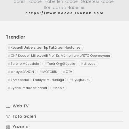
adresi. Kocaeli Haberleri, Kocaeli Gazetesi, Kocaeli
Son dakika Haberleri
https://www.kocaelisokak.com
Trendler
#
Kocaeli Üniversitesi Tıp Fakültesi Hastanesi
#
CHP Kocaeli Milletvekili Prof. Dr. Mühip KankoFETÖ Operasyonu
#
Terörle Mücadele
#
Terör Örgütüpolis
#
dilovası
#
cinayetBANZİN
#
MOTORİN
#
ÖTV
#
ZAMKocaeli İl Emniyet Müdürlüğü
#
Uyuşturucu
#
uyarıcı madde ticareti
#
hapis
Web TV
Foto Galeri
Yazarlar