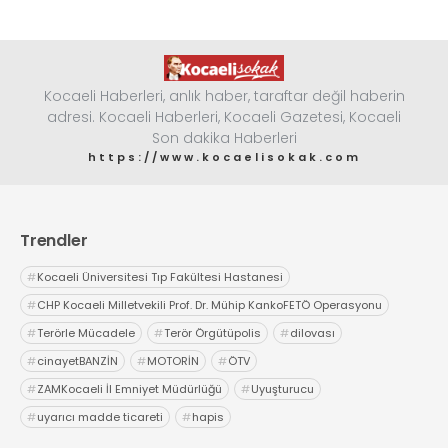
Kocaeli Haberleri, anlık haber, taraftar değil haberin
adresi. Kocaeli Haberleri, Kocaeli Gazetesi, Kocaeli
Son dakika Haberleri
https://www.kocaelisokak.com
Trendler
#
Kocaeli Üniversitesi Tıp Fakültesi Hastanesi
#
CHP Kocaeli Milletvekili Prof. Dr. Mühip KankoFETÖ Operasyonu
#
Terörle Mücadele
#
Terör Örgütüpolis
#
dilovası
#
cinayetBANZİN
#
MOTORİN
#
ÖTV
#
ZAMKocaeli İl Emniyet Müdürlüğü
#
Uyuşturucu
#
uyarıcı madde ticareti
#
hapis