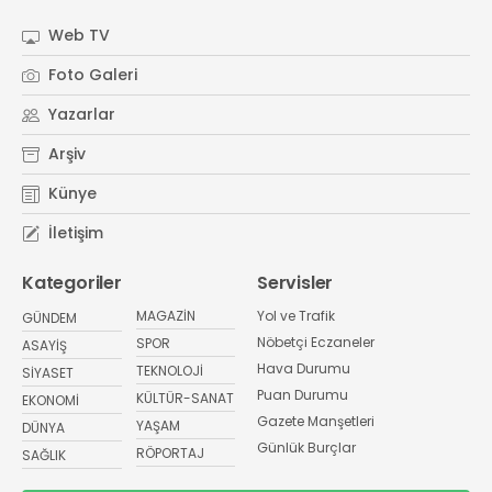
Web TV
Foto Galeri
Yazarlar
Arşiv
Künye
İletişim
Kategoriler
Servisler
MAGAZİN
Yol ve Trafik
GÜNDEM
Nöbetçi Eczaneler
SPOR
ASAYİŞ
Hava Durumu
TEKNOLOJİ
SİYASET
Puan Durumu
KÜLTÜR-SANAT
EKONOMİ
Gazete Manşetleri
YAŞAM
DÜNYA
Günlük Burçlar
RÖPORTAJ
SAĞLIK