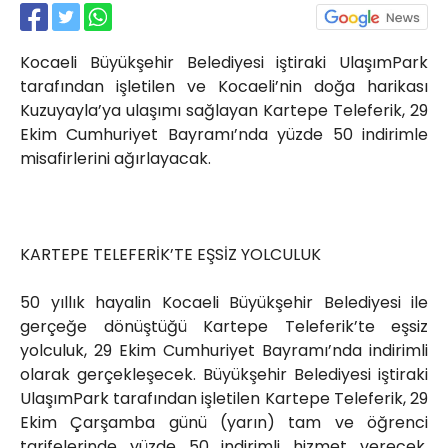
Röportajlar
Yahya Kaptan Mahallesi
Kocaeli Büyükşehir Belediyesi iştiraki UlaşımPark
Akkavaklar Caddesi No:17/4 İzmit-
KOCAELİ
tarafından işletilen ve Kocaeli’nin doğa harikası
Kuzuyayla’ya ulaşımı sağlayan Kartepe Teleferik, 29
kocaelisokak@gmail.com
Ekim Cumhuriyet Bayramı’nda yüzde 50 indirimle
misafirlerini ağırlayacak.
KARTEPE TELEFERİK’TE EŞSİZ YOLCULUK
50 yıllık hayalin Kocaeli Büyükşehir Belediyesi ile
gerçeğe dönüştüğü Kartepe Teleferik’te eşsiz
yolculuk, 29 Ekim Cumhuriyet Bayramı’nda indirimli
olarak gerçekleşecek. Büyükşehir Belediyesi iştiraki
UlaşımPark tarafından işletilen Kartepe Teleferik, 29
Ekim Çarşamba günü (yarın) tam ve öğrenci
tarifelerinde yüzde 50 indirimli hizmet verecek.