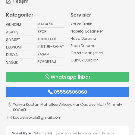
İletişim
Kategoriler
Servisler
MAGAZİN
Yol ve Trafik
GÜNDEM
Nöbetçi Eczaneler
SPOR
ASAYİŞ
Hava Durumu
TEKNOLOJİ
SİYASET
Puan Durumu
KÜLTÜR-SANAT
EKONOMİ
Gazete Manşetleri
YAŞAM
DÜNYA
Günlük Burçlar
RÖPORTAJ
SAĞLIK
Whatsapp İhbar
05556506060
Yahya Kaptan Mahallesi Akkavaklar Caddesi No:17/4 İzmit-
KOCAELİ
kocaelisokak@gmail.com
Yasal Uyarı:
Sitemizdeki içeriklerin her hakkı saklıdır, kaynak