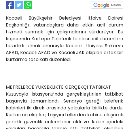
Röportajlar
Yahya Kaptan Mahallesi
Kocaeli Büyükşehir Belediyesi İtfaiye Dairesi
Akkavaklar Caddesi No:17/4 İzmit-
KOCAELİ
Başkanlığı, vatandaşlara daha etkin acil durum
hizmeti sunmak için çalışmalarını sürdürüyor. Bu
kocaelisokak@gmail.com
kapsamda Kartepe Teleferik’te olası acil durumlara
hazırlıklı olmak amacıyla Kocaeli İtfaiyesi, Sakarya
AFAD, Kocaeli AFAD ve Kocaeli JAK ekipleri ortak bir
kurtarma tatbikatı düzenledi.
METRELERCE YÜKSEKLİKTE GERÇEKÇİ TATBİKAT
Kuzuyayla İstasyonu’nda gerçekleştirilen tatbikat
başarıyla tamamlandı. Senaryo gereği teleferik
kabinleri iki direk arasında yolcularla birlikte durdu.
Kurtarma ekipleri, taşıyıcı tellerden kabine ulaşarak
gerekli güvenlik önlemlerini aldı ve kabin içindeki
yolcuları başarıyla tahliye etti. Tatbikat, ekiplerin