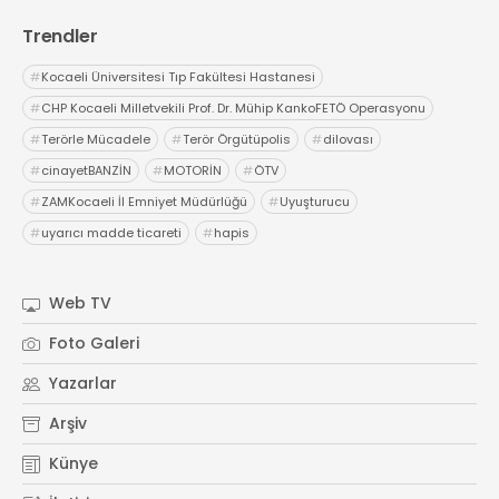
Trendler
#
Kocaeli Üniversitesi Tıp Fakültesi Hastanesi
#
CHP Kocaeli Milletvekili Prof. Dr. Mühip KankoFETÖ Operasyonu
#
Terörle Mücadele
#
Terör Örgütüpolis
#
dilovası
#
cinayetBANZİN
#
MOTORİN
#
ÖTV
#
ZAMKocaeli İl Emniyet Müdürlüğü
#
Uyuşturucu
#
uyarıcı madde ticareti
#
hapis
Web TV
Foto Galeri
Yazarlar
Arşiv
Künye