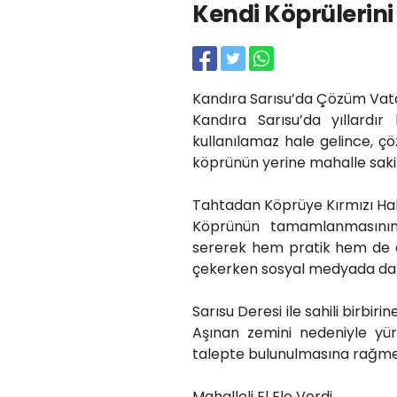
Kendi Köprülerini 
Kandıra Sarısu’da Çözüm Vatan
Kandıra Sarısu’da yıllardır
kullanılamaz hale gelince, ç
köprünün yerine mahalle sakin
Tahtadan Köprüye Kırmızı Halı
Köprünün tamamlanmasının 
sererek hem pratik hem de esp
çekerken sosyal medyada da il
Sarısu Deresi ile sahili birbi
Aşınan zemini nedeniyle yü
talepte bulunulmasına rağmen
Mahalleli El Ele Verdi