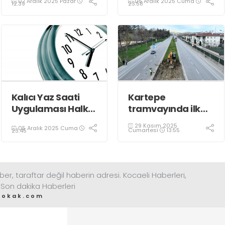
07 Aralık 2025 Pazar
05 Aralık 2025 Cuma
Oldu
12:39
23:58
Kalıcı Yaz Saati
Kartepe
Uygulaması Halkın
tramvayında ilk
Sağlığını Tehdit
kepçe vuruldu
29 Kasım 2025
05 Aralık 2025 Cuma
Ediyor!
Cumartesi
13:55
23:45
ber, taraftar değil haberin adresi. Kocaeli Haberleri,
 Son dakika Haberleri
sokak.com