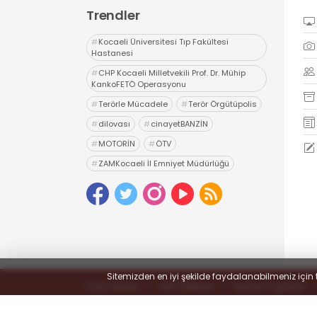
Trendler
#
Kocaeli Üniversitesi Tıp Fakültesi
Hastanesi
#
CHP Kocaeli Milletvekili Prof. Dr. Mühip
KankoFETÖ Operasyonu
#
Terörle Mücadele
#
Terör Örgütüpolis
#
dilovası
#
cinayetBANZİN
#
MOTORİN
#
ÖTV
#
ZAMKocaeli İl Emniyet Müdürlüğü
#
Uyuşturucu
#
uyarıcı madde ticareti
#
hapis
Sitemizden en iyi şekilde faydalanabilmeniz için 
Yayın İlkeleri
Veri Politikası
Kullanım Şartları
© 2022
#KOCAELİSOKAK - Hayatta Haber Var
- Tüm