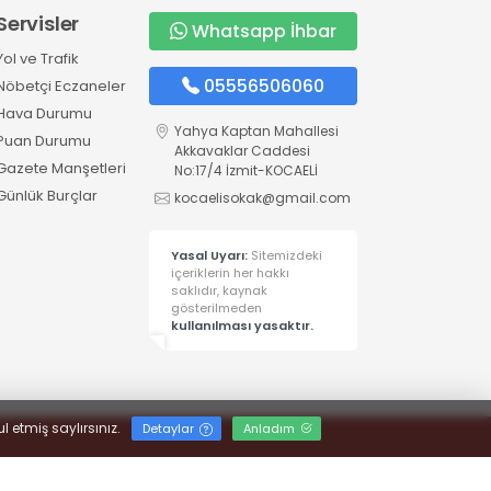
Servisler
Whatsapp İhbar
Yol ve Trafik
05556506060
Nöbetçi Eczaneler
Hava Durumu
Yahya Kaptan Mahallesi
Puan Durumu
Akkavaklar Caddesi
Gazete Manşetleri
No:17/4 İzmit-KOCAELİ
Günlük Burçlar
kocaelisokak@gmail.com
Yasal Uyarı:
Sitemizdeki
içeriklerin her hakkı
saklıdır, kaynak
gösterilmeden
kullanılması yasaktır.
l etmiş saylırsınız.
Detaylar
Anladım