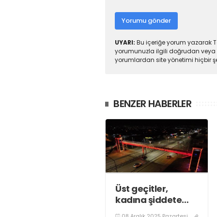
Yorumu gönder
UYARI:
Bu içeriğe yorum yazarak To
yorumunuzla ilgili doğrudan veya 
yorumlardan site yönetimi hiçbir 
BENZER HABERLER
Üst geçitler,
kadına şiddete
karşı “turuncu”
08 Aralık 2025 Pazartesi