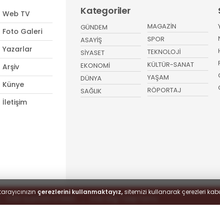
Kategoriler
Web TV
MAGAZİN
GÜNDEM
Foto Galeri
SPOR
ASAYİŞ
Yazarlar
TEKNOLOJİ
SİYASET
KÜLTÜR-SANAT
EKONOMİ
Arşiv
YAŞAM
DÜNYA
Künye
RÖPORTAJ
SAĞLIK
İletişim
tarayıcınızın
çerezlerini kullanmaktayız,
sitemizi kullanarak çerezleri kabu
KVKK Aydınlatma Metni
KVKK Bilgi Talep Formu
 hakları saklıdır.