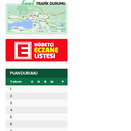
PUAN DURUMU
Takım
O
G
B
M
P
1.
2.
3.
4.
5.
6.
7.