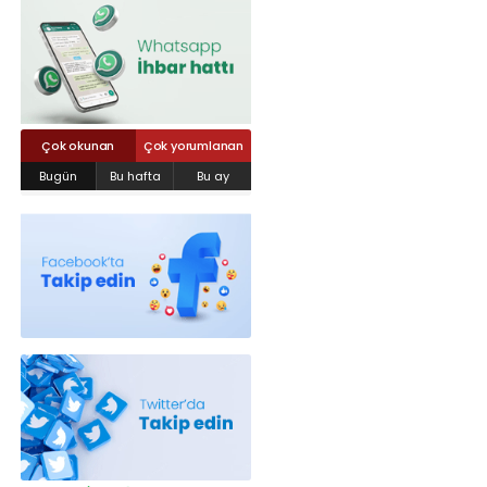
Röportajlar
Yahya Kaptan Mahallesi Akkavaklar
Caddesi No:17/4 İzmit-KOCAELİ
kocaelisokak@gmail.com
Çok okunan
Çok yorumlanan
Bugün
Bu hafta
Bu ay