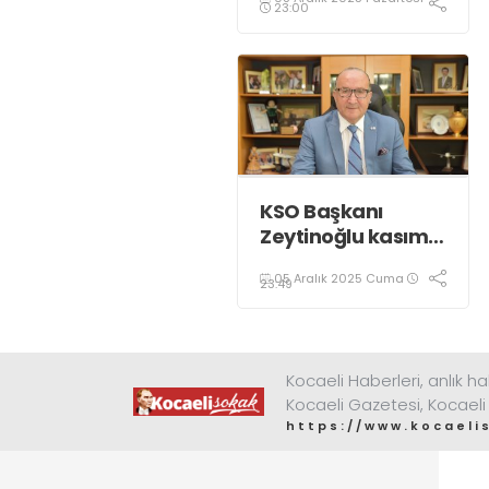
renkle aydınlatıldı;
23:00
KSO Başkanı
Zeytinoğlu kasım
ayı dış ticaret
05 Aralık 2025 Cuma
verilerini
23:49
değerlendirdi
Kocaeli Haberleri, anlık ha
Kocaeli Gazetesi, Kocaeli
https://www.kocaeli