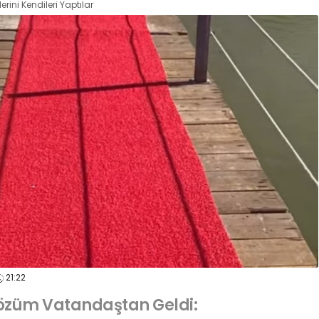
rini Kendileri Yaptılar
21:22
özüm Vatandaştan Geldi: