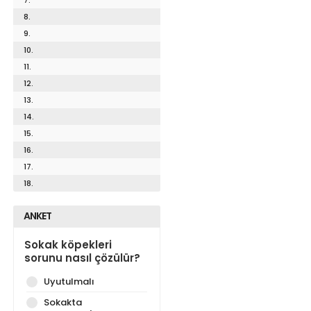
8.
9.
10.
11.
12.
13.
14.
15.
16.
17.
18.
ANKET
Sokak köpekleri
sorunu nasıl çözülür?
Uyutulmalı
Sokakta