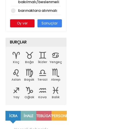
bakılmalı/beslenmeli
barınaklara alınmalı
Oy ver
Sonuçlar
BURÇLAR
Koç
Boğa
İkizler
Yengeç
Aslan
Başak
Terazi
Akrep
Yay
Oğlak
Kova
Balık