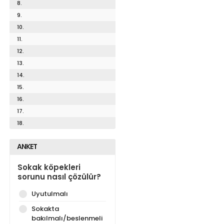
8.
9.
10.
11.
12.
13.
14.
15.
16.
17.
18.
ANKET
Sokak köpekleri
sorunu nasıl çözülür?
Uyutulmalı
Sokakta
bakılmalı/beslenmeli