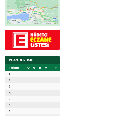
PUAN DURUMU
Takım
O
G
B
M
P
1.
2.
3.
4.
5.
6.
7.