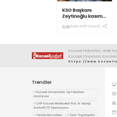
KSO Başkanı
Zeytinoğlu kasım
ayı dış ticaret
05 Aralık 2025 Cuma
verilerini
23:49
değerlendirdi
Kocaeli Haberleri, anlık ha
Kocaeli Gazetesi, Kocaeli
https://www.kocaeli
Trendler
#
Kocaeli Üniversitesi Tıp Fakültesi
Hastanesi
#
CHP Kocaeli Milletvekili Prof. Dr. Mühip
KankoFETÖ Operasyonu
#
Terörle Mücadele
#
Terör Örgütüpolis