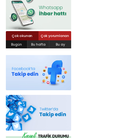
Röportajlar
Yahya Kaptan Mahallesi Akkavaklar
Caddesi No:17/4 İzmit-KOCAELİ
kocaelisokak@gmail.com
Çok okunan
Çok yorumlanan
Bugün
Bu hafta
Bu ay