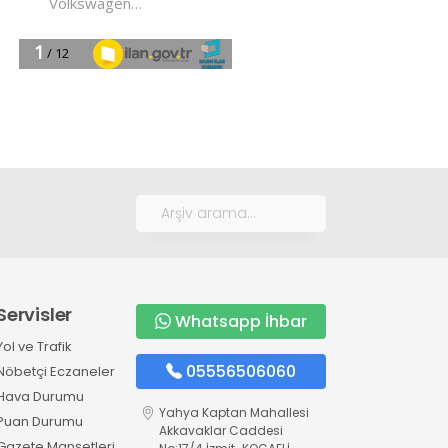
Servisler
Whatsapp İhbar
Yol ve Trafik
05556506060
Nöbetçi Eczaneler
Hava Durumu
Yahya Kaptan Mahallesi
Puan Durumu
Akkavaklar Caddesi
Gazete Manşetleri