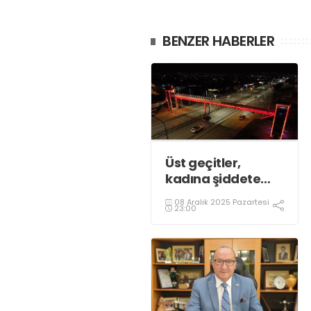
BENZER HABERLER
Üst geçitler,
kadına şiddete
karşı “turuncu”
08 Aralık 2025 Pazartesi
renkle aydınlatıldı;
23:00