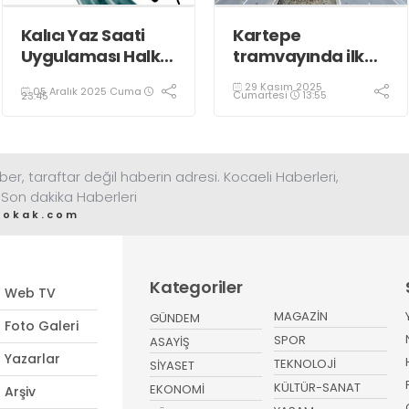
Kalıcı Yaz Saati
Kartepe
Uygulaması Halkın
tramvayında ilk
Sağlığını Tehdit
kepçe vuruldu
29 Kasım 2025
05 Aralık 2025 Cuma
Ediyor!
Cumartesi
13:55
23:45
ber, taraftar değil haberin adresi. Kocaeli Haberleri,
 Son dakika Haberleri
sokak.com
Kategoriler
Web TV
MAGAZİN
GÜNDEM
Foto Galeri
SPOR
ASAYİŞ
Yazarlar
TEKNOLOJİ
SİYASET
KÜLTÜR-SANAT
EKONOMİ
Arşiv