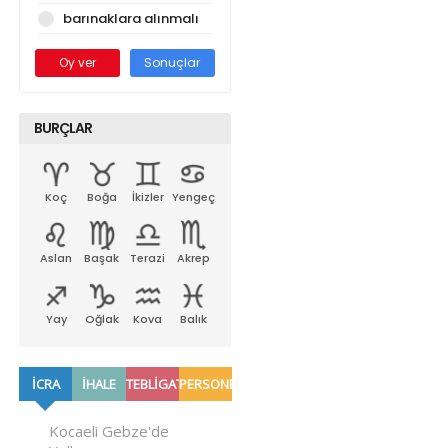
barınaklara alınmalı
Oy ver
Sonuçlar
BURÇLAR
Koç
Boğa
İkizler
Yengeç
Aslan
Başak
Terazi
Akrep
Yay
Oğlak
Kova
Balık