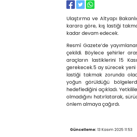
Ulaştırma ve Altyapı Bakanlığı
karara göre, kış lastiği tak
kadar devam edecek.
Resmî Gazete’de yayımlanar
çekildi. Böylece şehirler ar
araçların lastiklerini 15 
gerekecek.5 ay sürecek yeni
lastiği takmak zorunda olac
yoğun görüldüğü bölgelerde
hedeflediğini açıkladı. Yetkilil
olmadığını hatırlatarak, sür
önlem almaya çağırdı.
Güncelleme:
13 Kasım 2025 11:53