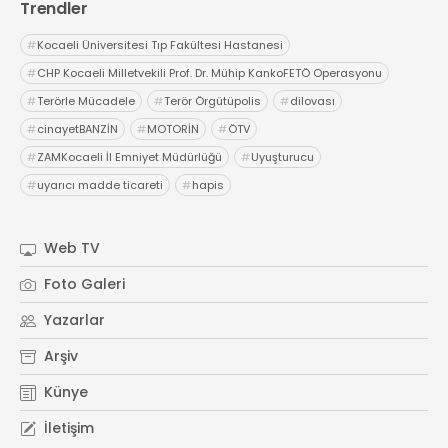
Trendler
#
Kocaeli Üniversitesi Tıp Fakültesi Hastanesi
#
CHP Kocaeli Milletvekili Prof. Dr. Mühip KankoFETÖ Operasyonu
#
Terörle Mücadele
#
Terör Örgütüpolis
#
dilovası
#
cinayetBANZİN
#
MOTORİN
#
ÖTV
#
ZAMKocaeli İl Emniyet Müdürlüğü
#
Uyuşturucu
#
uyarıcı madde ticareti
#
hapis
Web TV
Foto Galeri
Yazarlar
Arşiv
Künye
İletişim