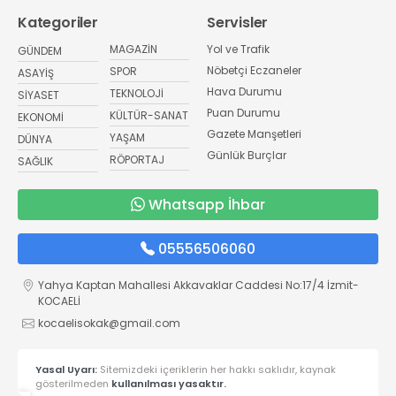
Kategoriler
Servisler
MAGAZİN
Yol ve Trafik
GÜNDEM
Nöbetçi Eczaneler
SPOR
ASAYİŞ
Hava Durumu
TEKNOLOJİ
SİYASET
Puan Durumu
KÜLTÜR-SANAT
EKONOMİ
Gazete Manşetleri
YAŞAM
DÜNYA
Günlük Burçlar
RÖPORTAJ
SAĞLIK
Whatsapp İhbar
05556506060
Yahya Kaptan Mahallesi Akkavaklar Caddesi No:17/4 İzmit-
KOCAELİ
kocaelisokak@gmail.com
Yasal Uyarı:
Sitemizdeki içeriklerin her hakkı saklıdır, kaynak
gösterilmeden
kullanılması yasaktır.