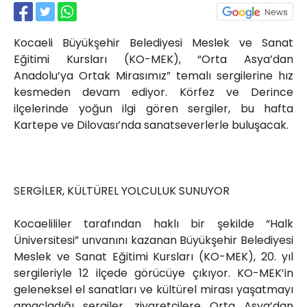
Röportajlar
Yahya Kaptan Mahallesi
Kocaeli Büyükşehir Belediyesi Meslek ve Sanat
Akkavaklar Caddesi No:17/4 İzmit-
KOCAELİ
Eğitimi Kursları (KO-MEK), “Orta Asya’dan
Anadolu’ya Ortak Mirasımız” temalı sergilerine hız
kocaelisokak@gmail.com
kesmeden devam ediyor. Körfez ve Derince
ilçelerinde yoğun ilgi gören sergiler, bu hafta
Kartepe ve Dilovası’nda sanatseverlerle buluşacak.
SERGİLER, KÜLTÜREL YOLCULUK SUNUYOR
Kocaelililer tarafından haklı bir şekilde “Halk
Üniversitesi” unvanını kazanan Büyükşehir Belediyesi
Meslek ve Sanat Eğitimi Kursları (KO-MEK), 20. yıl
sergileriyle 12 ilçede görücüye çıkıyor. KO-MEK’in
geleneksel el sanatları ve kültürel mirası yaşatmayı
amaçladığı sergiler, ziyaretçilere Orta Asya’dan