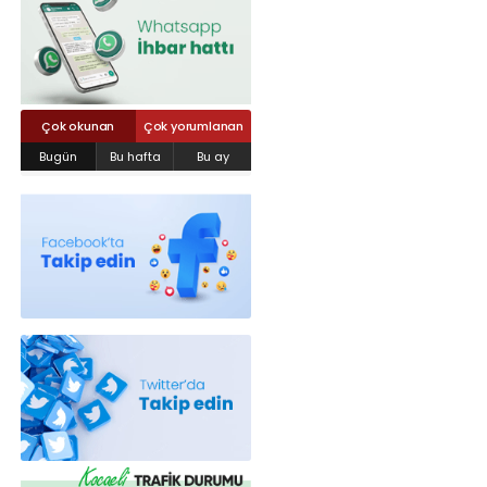
Röportajlar
Yahya Kaptan Mahallesi Akkavaklar
Caddesi No:17/4 İzmit-KOCAELİ
kocaelisokak@gmail.com
Çok okunan
Çok yorumlanan
Bugün
Bu hafta
Bu ay