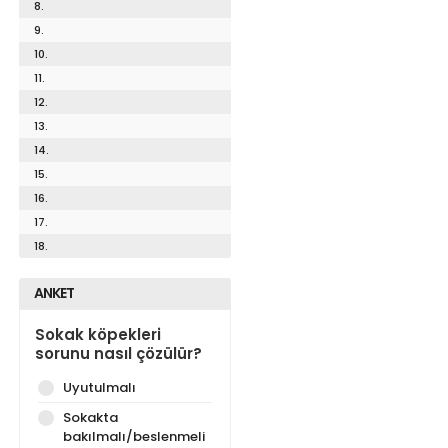
8.
9.
10.
11.
12.
13.
14.
15.
16.
17.
18.
ANKET
Sokak köpekleri
sorunu nasıl çözülür?
Uyutulmalı
Sokakta
bakılmalı/beslenmeli