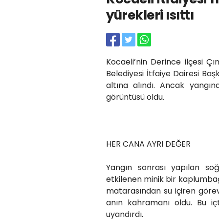
yürekleri ısıttı
Kocaeli’nin Derince ilçesi Ç
Belediyesi İtfaiye Dairesi Ba
altına alındı. Ancak yangın
görüntüsü oldu.
HER CANA AYRI DEĞER
Yangın sonrası yapılan soğ
etkilenen minik bir kaplumbağ
matarasından su içiren görev
anın kahramanı oldu. Bu i
uyandırdı.