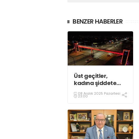
BENZER HABERLER
Üst geçitler,
kadına şiddete
karşı “turuncu”
08 Aralık 2025 Pazartesi
renkle aydınlatıldı;
23:00