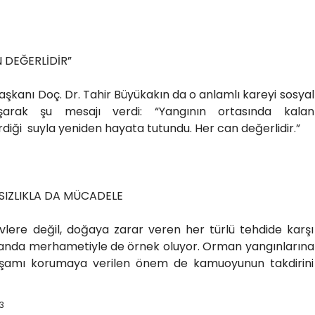
 DEĞERLİDİR”
aşkanı Doç. Dr. Tahir Büyükakın da o anlamlı kareyi sosyal
arak şu mesajı verdi: “Yangının ortasında kalan
diği suyla yeniden hayata tutundu. Her can değerlidir.”
SIZLIKLA DA MÜCADELE
levlere değil, doğaya zarar veren her türlü tehdide karşı
anda merhametiyle de örnek oluyor. Orman yangınlarına
aşamı korumaya verilen önem de kamuoyunun takdirini
3