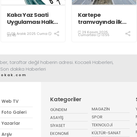
Kalıcı Yaz Saati
Kartepe
Uygulaması Halkın
tramvayında ilk
Sağlığını Tehdit
kepçe vuruldu
29 Kasım 2025
05 Aralık 2025 Cuma
Ediyor!
Cumartesi
13:55
23:45
ber, taraftar değil haberin adresi. Kocaeli Haberleri,
 Son dakika Haberleri
sokak.com
Kategoriler
Web TV
MAGAZİN
GÜNDEM
Foto Galeri
SPOR
ASAYİŞ
Yazarlar
TEKNOLOJİ
SİYASET
KÜLTÜR-SANAT
EKONOMİ
Arşiv