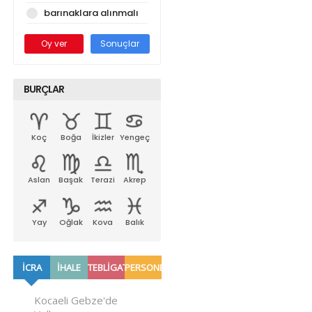
barınaklara alınmalı
Oy ver
Sonuçlar
BURÇLAR
Koç
Boğa
İkizler
Yengeç
Aslan
Başak
Terazi
Akrep
Yay
Oğlak
Kova
Balık