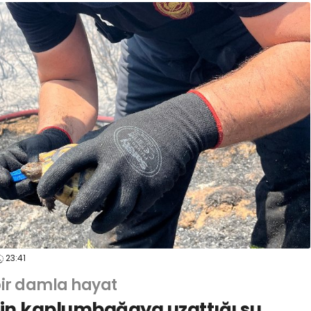
23:41
bir damla hayat
’nin kaplumbağaya uzattığı su