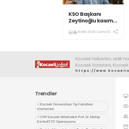
KSO Başkanı
Zeytinoğlu kasım
ayı dış ticaret
05 Aralık 2025 Cuma
verilerini
23:49
değerlendirdi
Kocaeli Haberleri, anlık ha
Kocaeli Gazetesi, Kocaeli
https://www.kocaeli
Trendler
#
Kocaeli Üniversitesi Tıp Fakültesi
Hastanesi
#
CHP Kocaeli Milletvekili Prof. Dr. Mühip
KankoFETÖ Operasyonu