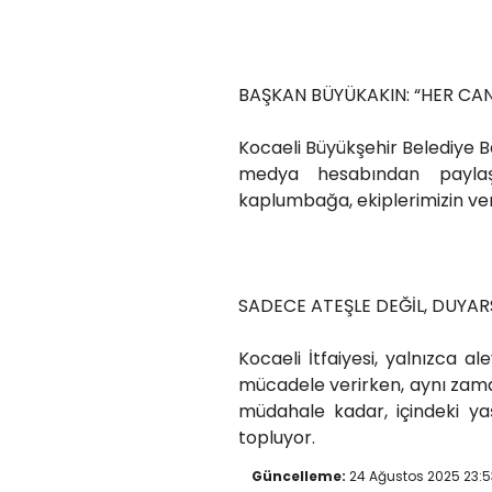
BAŞKAN BÜYÜKAKIN: “HER CAN
Kocaeli Büyükşehir Belediye B
medya hesabından paylaş
kaplumbağa, ekiplerimizin ver
SADECE ATEŞLE DEĞİL, DUYAR
Kocaeli İtfaiyesi, yalnızca a
mücadele verirken, aynı zam
müdahale kadar, içindeki y
topluyor.
Güncelleme:
24 Ağustos 2025 23:5