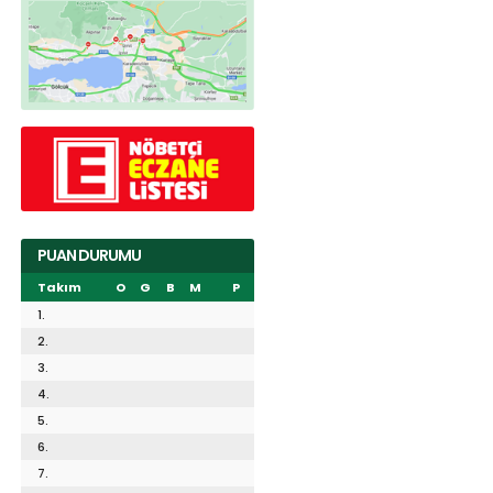
PUAN DURUMU
Takım
O
G
B
M
P
1.
2.
3.
4.
5.
6.
7.