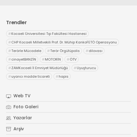
Trendler
#
Kocaeli Üniversitesi Tıp Fakültesi Hastanesi
#
CHP Kocaeli Milletvekili Prof. Dr. Mühip KankoFETÖ Operasyonu
#
Terörle Mücadele
#
Terör Örgütüpolis
#
dilovası
#
cinayetBANZİN
#
MOTORİN
#
ÖTV
#
ZAMKocaeli İl Emniyet Müdürlüğü
#
Uyuşturucu
#
uyarıcı madde ticareti
#
hapis
Web TV
Foto Galeri
Yazarlar
Arşiv