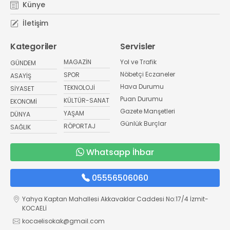
Künye
İletişim
Kategoriler
Servisler
MAGAZİN
Yol ve Trafik
GÜNDEM
Nöbetçi Eczaneler
SPOR
ASAYİŞ
Hava Durumu
TEKNOLOJİ
SİYASET
Puan Durumu
KÜLTÜR-SANAT
EKONOMİ
Gazete Manşetleri
YAŞAM
DÜNYA
Günlük Burçlar
RÖPORTAJ
SAĞLIK
Whatsapp İhbar
05556506060
Yahya Kaptan Mahallesi Akkavaklar Caddesi No:17/4 İzmit-
KOCAELİ
kocaelisokak@gmail.com