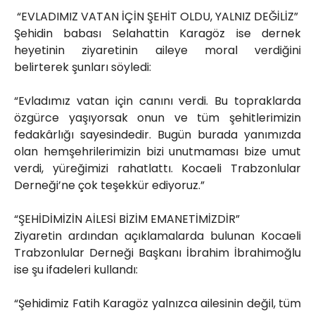
“EVLADIMIZ VATAN İÇİN ŞEHİT OLDU, YALNIZ DEĞİLİZ”
Şehidin babası Selahattin Karagöz ise dernek
heyetinin ziyaretinin aileye moral verdiğini
belirterek şunları söyledi:
“Evladımız vatan için canını verdi. Bu topraklarda
özgürce yaşıyorsak onun ve tüm şehitlerimizin
fedakârlığı sayesindedir. Bugün burada yanımızda
olan hemşehrilerimizin bizi unutmaması bize umut
verdi, yüreğimizi rahatlattı. Kocaeli Trabzonlular
Derneği’ne çok teşekkür ediyoruz.”
“ŞEHİDİMİZİN AİLESİ BİZİM EMANETİMİZDİR”
Ziyaretin ardından açıklamalarda bulunan Kocaeli
Trabzonlular Derneği Başkanı İbrahim İbrahimoğlu
ise şu ifadeleri kullandı:
“Şehidimiz Fatih Karagöz yalnızca ailesinin değil, tüm