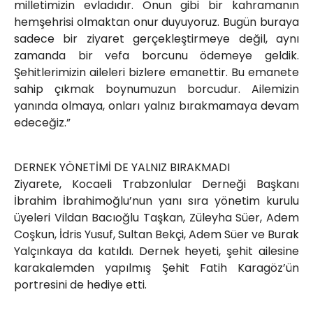
milletimizin evladıdır. Onun gibi bir kahramanın
hemşehrisi olmaktan onur duyuyoruz. Bugün buraya
sadece bir ziyaret gerçekleştirmeye değil, aynı
zamanda bir vefa borcunu ödemeye geldik.
Şehitlerimizin aileleri bizlere emanettir. Bu emanete
sahip çıkmak boynumuzun borcudur. Ailemizin
yanında olmaya, onları yalnız bırakmamaya devam
edeceğiz.”
DERNEK YÖNETİMİ DE YALNIZ BIRAKMADI
Ziyarete, Kocaeli Trabzonlular Derneği Başkanı
İbrahim İbrahimoğlu’nun yanı sıra yönetim kurulu
üyeleri Vildan Bacıoğlu Taşkan, Züleyha Süer, Adem
Coşkun, İdris Yusuf, Sultan Bekçi, Adem Süer ve Burak
Yalçınkaya da katıldı. Dernek heyeti, şehit ailesine
karakalemden yapılmış Şehit Fatih Karagöz’ün
portresini de hediye etti.