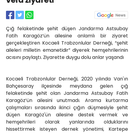
vefa ziyareti
Röportajlar
Yahya Kaptan Mahallesi
Akkavaklar Caddesi No:17/4 İzmit-
KOCAELİ
Çığ felaketinde şehit düşen Jandarma Astsubay
kocaelisokak@gmail.com
Fatih Karagöz’ün ailesine anlamlı bir ziyaret
gerçekleştiren Kocaeli Trabzonlular Derneği, “şehit
aileleri milletin emanetidir” diyerek hemşehrilerinin
acısını paylaştı. Ziyarette duygu dolu anlar yaşandı
Kocaeli Trabzonlular Derneği, 2020 yılında Van'ın
Bahçesaray ilçesinde meydana gelen çığ
felaketinde şehit olan Jandarma Astsubay Fatih
Karagöz’ün ailesini unutmadı. Arama kurtarma
çalışmaları sırasında ikinci çığın düşmesiyle şehit
düşen Karagöz'ün ailesine destek vermek ve
hemşehrileri olarak yanlarında olduklarını
hissettirmek isteyen dernek yönetimi, Kartepe