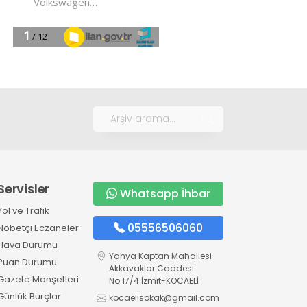
Servisler
Whatsapp İhbar
Yol ve Trafik
05556506060
Nöbetçi Eczaneler
Hava Durumu
Yahya Kaptan Mahallesi
Puan Durumu
Akkavaklar Caddesi
Gazete Manşetleri
No:17/4 İzmit-KOCAELİ
Günlük Burçlar
kocaelisokak@gmail.com