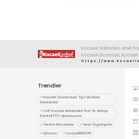
değerlendirdi
Kocaeli Haberleri, anlık ha
Kocaeli Gazetesi, Kocaeli
https://www.kocaeli
Trendler
#
Kocaeli Üniversitesi Tıp Fakültesi
Hastanesi
#
CHP Kocaeli Milletvekili Prof. Dr. Mühip
KankoFETÖ Operasyonu
#
Terörle Mücadele
#
Terör Örgütüpolis
#
dilovası
#
cinayetBANZİN