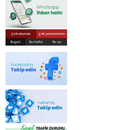
Röportajlar
Yahya Kaptan Mahallesi Akkavaklar
Caddesi No:17/4 İzmit-KOCAELİ
kocaelisokak@gmail.com
Çok okunan
Çok yorumlanan
Bugün
Bu hafta
Bu ay