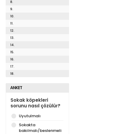
8.
9.
10.
11.
12.
13.
14.
15.
16.
17.
18.
ANKET
Sokak köpekleri
sorunu nasıl çözülür?
Uyutulmalı
Sokakta
bakılmalı/beslenmeli