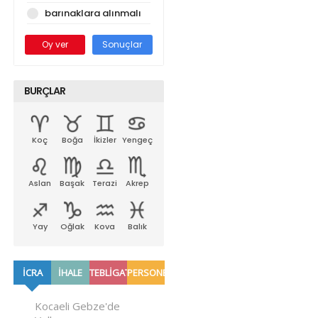
barınaklara alınmalı
Oy ver
Sonuçlar
BURÇLAR
Koç
Boğa
İkizler
Yengeç
Aslan
Başak
Terazi
Akrep
Yay
Oğlak
Kova
Balık