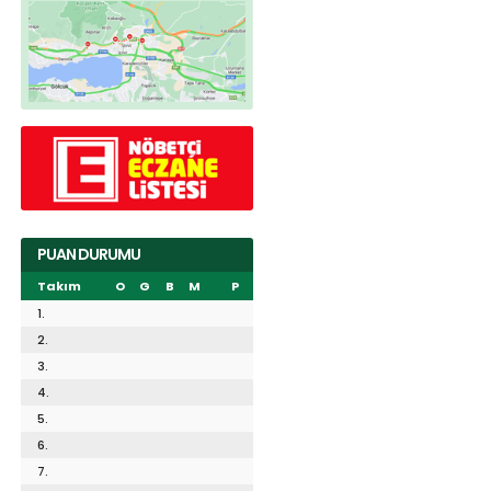
PUAN DURUMU
Takım
O
G
B
M
P
1.
2.
3.
4.
5.
6.
7.