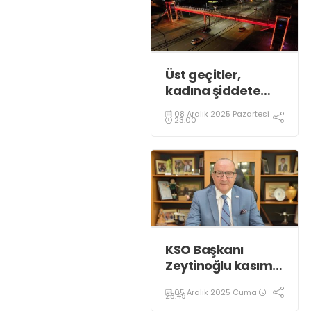
Üst geçitler,
kadına şiddete
karşı “turuncu”
08 Aralık 2025 Pazartesi
renkle aydınlatıldı;
23:00
KSO Başkanı
Zeytinoğlu kasım
ayı dış ticaret
05 Aralık 2025 Cuma
verilerini
23:49