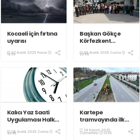
Kocaeli için fırtına
Başkan Gökçe
uyarısı
Körfezkent
Esnafına Konuk
07 Aralık 2025 Pazar
05 Aralık 2025 Cuma
Oldu
12:39
23:58
Kalıcı Yaz Saati
Kartepe
Uygulaması Halkın
tramvayında ilk
Sağlığını Tehdit
kepçe vuruldu
29 Kasım 2025
05 Aralık 2025 Cuma
Ediyor!
Cumartesi
13:55
23:45