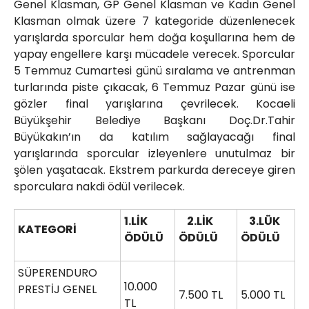
Genel Klasman, GP Genel Klasman ve Kadın Genel
Klasman olmak üzere 7 kategoride düzenlenecek
yarışlarda sporcular hem doğa koşullarına hem de
yapay engellere karşı mücadele verecek. Sporcular
5 Temmuz Cumartesi günü sıralama ve antrenman
turlarında piste çıkacak, 6 Temmuz Pazar günü ise
gözler final yarışlarına çevrilecek. Kocaeli
Büyükşehir Belediye Başkanı Doç.Dr.Tahir
Büyükakın’ın da katılım sağlayacağı final
yarışlarında sporcular izleyenlere unutulmaz bir
şölen yaşatacak. Ekstrem parkurda dereceye giren
sporculara nakdi ödül verilecek.
1.LİK
2.LİK
3.LÜK
KATEGORİ
ÖDÜLÜ
ÖDÜLÜ
ÖDÜLÜ
SÜPERENDURO
10.000
PRESTİJ GENEL
7.500 TL
5.000 TL
TL