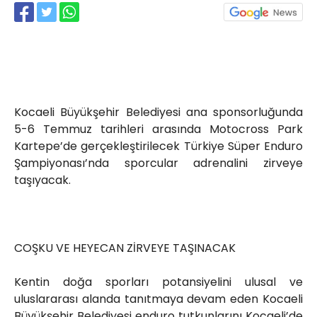
Röportajlar
Yahya Kaptan Mahallesi
Akkavaklar Caddesi No:17/4 İzmit-
KOCAELİ
kocaelisokak@gmail.com
Kocaeli Büyükşehir Belediyesi ana sponsorluğunda
5-6 Temmuz tarihleri arasında Motocross Park
Kartepe’de gerçekleştirilecek Türkiye Süper Enduro
Şampiyonası’nda sporcular adrenalini zirveye
taşıyacak.
COŞKU VE HEYECAN ZİRVEYE TAŞINACAK
Kentin doğa sporları potansiyelini ulusal ve
uluslararası alanda tanıtmaya devam eden Kocaeli
Büyükşehir Belediyesi enduro tutkunlarını Kocaeli’de