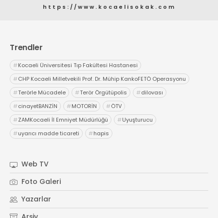
https://www.kocaelisokak.com
Trendler
#
Kocaeli Üniversitesi Tıp Fakültesi Hastanesi
#
CHP Kocaeli Milletvekili Prof. Dr. Mühip KankoFETÖ Operasyonu
#
Terörle Mücadele
#
Terör Örgütüpolis
#
dilovası
#
cinayetBANZİN
#
MOTORİN
#
ÖTV
#
ZAMKocaeli İl Emniyet Müdürlüğü
#
Uyuşturucu
#
uyarıcı madde ticareti
#
hapis
Web TV
Foto Galeri
Yazarlar
Arşiv