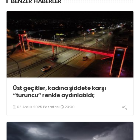
BENZER HABERLER
Üst geçitler, kadına şiddete karşı
“turuncu” renkle aydınlatıldı;
08 Aralık 2025 Pazartesi
23:00