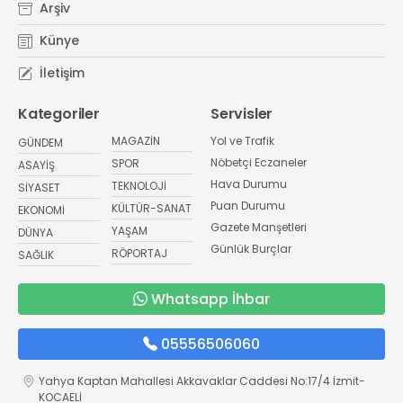
Arşiv
Künye
İletişim
Kategoriler
Servisler
MAGAZİN
Yol ve Trafik
GÜNDEM
Nöbetçi Eczaneler
SPOR
ASAYİŞ
Hava Durumu
TEKNOLOJİ
SİYASET
Puan Durumu
KÜLTÜR-SANAT
EKONOMİ
Gazete Manşetleri
YAŞAM
DÜNYA
Günlük Burçlar
RÖPORTAJ
SAĞLIK
Whatsapp İhbar
05556506060
Yahya Kaptan Mahallesi Akkavaklar Caddesi No:17/4 İzmit-
KOCAELİ