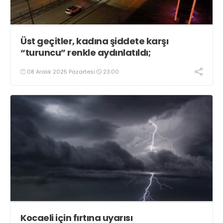
Üst geçitler, kadına şiddete karşı
“turuncu” renkle aydınlatıldı;
08 Aralık 2025 Pazartesi
23:00
Kocaeli için fırtına uyarısı