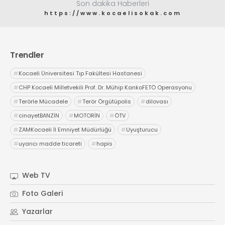
Son dakika Haberleri
https://www.kocaelisokak.com
Trendler
#
Kocaeli Üniversitesi Tıp Fakültesi Hastanesi
#
CHP Kocaeli Milletvekili Prof. Dr. Mühip KankoFETÖ Operasyonu
#
Terörle Mücadele
#
Terör Örgütüpolis
#
dilovası
#
cinayetBANZİN
#
MOTORİN
#
ÖTV
#
ZAMKocaeli İl Emniyet Müdürlüğü
#
Uyuşturucu
#
uyarıcı madde ticareti
#
hapis
Web TV
Foto Galeri
Yazarlar