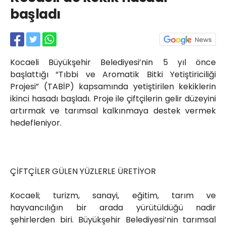
Röportajlar
başladı
Yahya Kaptan Mahallesi
Akkavaklar Caddesi No:17/4 İzmit-
KOCAELİ
kocaelisokak@gmail.com
Kocaeli Büyükşehir Belediyesi’nin 5 yıl önce
başlattığı “Tıbbi ve Aromatik Bitki Yetiştiriciliği
Projesi” (TABİP) kapsamında yetiştirilen kekiklerin
ikinci hasadı başladı. Proje ile çiftçilerin gelir düzeyini
artırmak ve tarımsal kalkınmaya destek vermek
hedefleniyor.
ÇİFTÇİLER GÜLEN YÜZLERLE ÜRETİYOR
Kocaeli; turizm, sanayi, eğitim, tarım ve
hayvancılığın bir arada yürütüldüğü nadir
şehirlerden biri. Büyükşehir Belediyesi’nin tarımsal