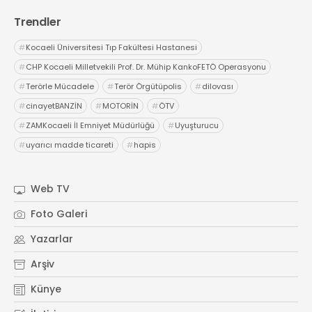
Trendler
#
Kocaeli Üniversitesi Tıp Fakültesi Hastanesi
#
CHP Kocaeli Milletvekili Prof. Dr. Mühip KankoFETÖ Operasyonu
#
Terörle Mücadele
#
Terör Örgütüpolis
#
dilovası
#
cinayetBANZİN
#
MOTORİN
#
ÖTV
#
ZAMKocaeli İl Emniyet Müdürlüğü
#
Uyuşturucu
#
uyarıcı madde ticareti
#
hapis
Web TV
Foto Galeri
Yazarlar
Arşiv
Künye