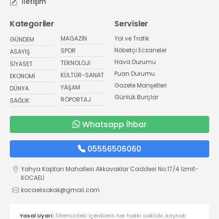
İletişim
Kategoriler
Servisler
MAGAZİN
Yol ve Trafik
GÜNDEM
Nöbetçi Eczaneler
SPOR
ASAYİŞ
Hava Durumu
TEKNOLOJİ
SİYASET
Puan Durumu
KÜLTÜR-SANAT
EKONOMİ
Gazete Manşetleri
YAŞAM
DÜNYA
Günlük Burçlar
RÖPORTAJ
SAĞLIK
Whatsapp İhbar
05556506060
Yahya Kaptan Mahallesi Akkavaklar Caddesi No:17/4 İzmit-
KOCAELİ
kocaelisokak@gmail.com
Yasal Uyarı:
Sitemizdeki içeriklerin her hakkı saklıdır, kaynak