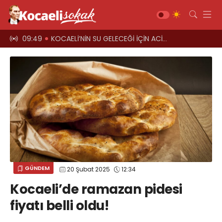
 aşacak
09:49
KOCAELİ’NİN SU GELECEĞİ İÇİN ACİL ÇAĞRI
09:44
"Vatandaşı
Gündem
Siyaset
Asayiş
Ekonomi
Sağlık
Magazin
Spor
GÜNDEM
20 Şubat 2025
12:34
Diğer
Kocaeli’de ramazan pidesi
Teknoloji
fiyatı belli oldu!
Kültür-Sanat
Web TV
Galeri
Yazarlar