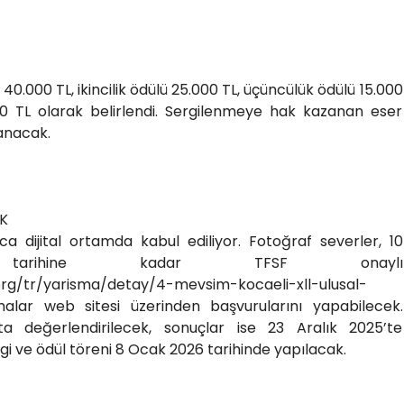
 40.000 TL, ikincilik ödülü 25.000 TL, üçüncülük ödülü 15.000
00 TL olarak belirlendi. Sergilenmeye hak kazanan eser
zanacak.
IK
a dijital ortamda kabul ediliyor. Fotoğraf severler, 10
tarihine kadar TFSF onaylı
.org/tr/yarisma/detay/4-mevsim-kocaeli-xll-ulusal-
malar web sitesi üzerinden başvurularını yapabilecek.
ta değerlendirilecek, sonuçlar ise 23 Aralık 2025’te
i ve ödül töreni 8 Ocak 2026 tarihinde yapılacak.