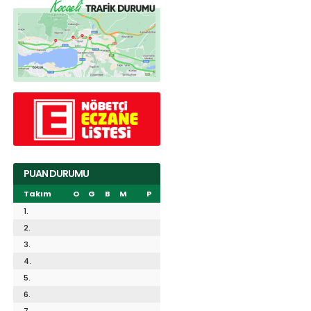
PUAN DURUMU
Takım
O
G
B
M
P
1.
2.
3.
4.
5.
6.
7.