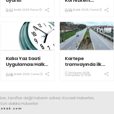
uyarısı
Körfezkent
Esnafına Konuk
07 Aralık 2025 Pazar
05 Aralık 2025 Cuma
Oldu
12:39
23:58
Kalıcı Yaz Saati
Kartepe
Uygulaması Halkın
tramvayında ilk
Sağlığını Tehdit
kepçe vuruldu
29 Kasım 2025
05 Aralık 2025 Cuma
Ediyor!
Cumartesi
13:55
23:45
ber, taraftar değil haberin adresi. Kocaeli Haberleri,
 Son dakika Haberleri
sokak.com