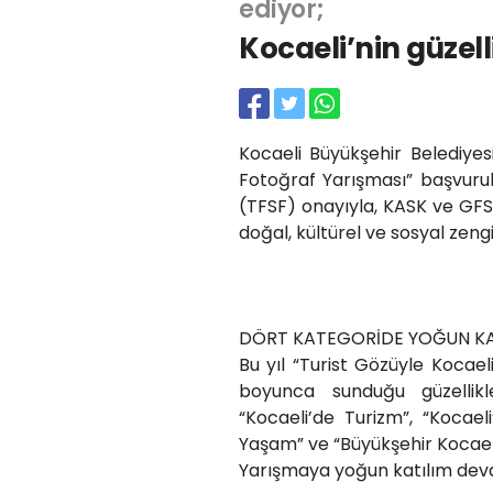
ediyor;
Kocaeli’nin güzell
Kocaeli Büyükşehir Belediye
Fotoğraf Yarışması” başvuru
(TFSF) onayıyla, KASK ve GFSD i
doğal, kültürel ve sosyal zengi
DÖRT KATEGORİDE YOĞUN KA
Bu yıl “Turist Gözüyle Koca
boyunca sunduğu güzellikle
“Kocaeli’de Turizm”, “Kocael
Yaşam” ve “Büyükşehir Kocaeli
Yarışmaya yoğun katılım dev