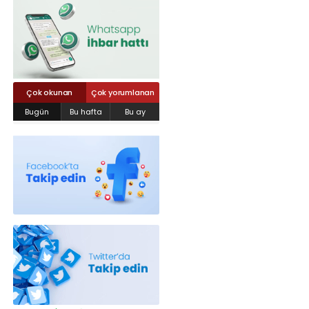
Röportajlar
Yahya Kaptan Mahallesi Akkavaklar
Caddesi No:17/4 İzmit-KOCAELİ
kocaelisokak@gmail.com
Çok okunan
Çok yorumlanan
Bugün
Bu hafta
Bu ay