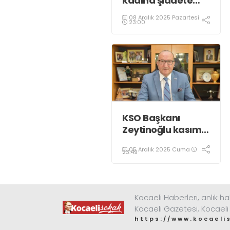
kadına şiddete
karşı “turuncu”
08 Aralık 2025 Pazartesi
renkle aydınlatıldı;
23:00
KSO Başkanı
Zeytinoğlu kasım
ayı dış ticaret
05 Aralık 2025 Cuma
verilerini
23:49
değerlendirdi
Kocaeli Haberleri, anlık ha
Kocaeli Gazetesi, Kocaeli
https://www.kocaeli