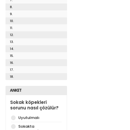
8.
9.
10.
11.
12.
13.
14.
15.
16.
17.
18.
ANKET
Sokak köpekleri
sorunu nasıl çözülür?
Uyutulmalı
Sokakta