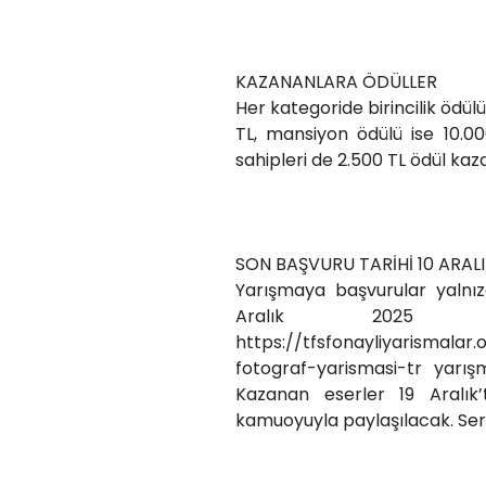
KAZANANLARA ÖDÜLLER
Her kategoride birincilik ödülü
TL, mansiyon ödülü ise 10.0
sahipleri de 2.500 TL ödül ka
SON BAŞVURU TARİHİ 10 ARAL
Yarışmaya başvurular yalnızc
Aralık 2025 
https://tfsfonayliyarismalar
fotograf-yarismasi-tr yarış
Kazanan eserler 19 Aralık’
kamuoyuyla paylaşılacak. Serg