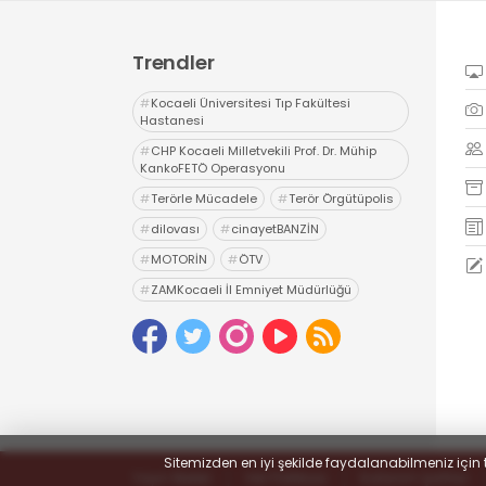
Trendler
#
Kocaeli Üniversitesi Tıp Fakültesi
Hastanesi
#
CHP Kocaeli Milletvekili Prof. Dr. Mühip
KankoFETÖ Operasyonu
#
Terörle Mücadele
#
Terör Örgütüpolis
#
dilovası
#
cinayetBANZİN
#
MOTORİN
#
ÖTV
#
ZAMKocaeli İl Emniyet Müdürlüğü
#
Uyuşturucu
#
uyarıcı madde ticareti
#
hapis
Sitemizden en iyi şekilde faydalanabilmeniz için 
Yayın İlkeleri
Veri Politikası
Kullanım Şartları