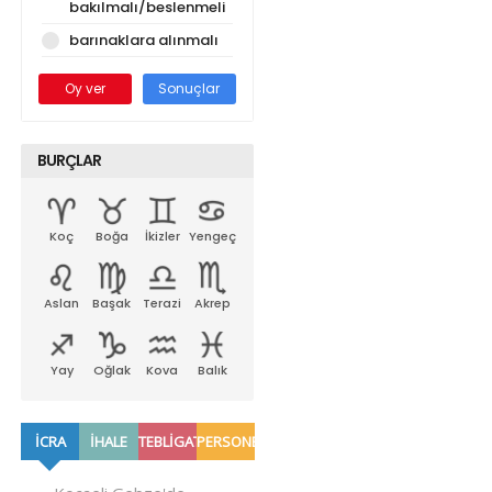
bakılmalı/beslenmeli
barınaklara alınmalı
Oy ver
Sonuçlar
BURÇLAR
Koç
Boğa
İkizler
Yengeç
Aslan
Başak
Terazi
Akrep
Yay
Oğlak
Kova
Balık