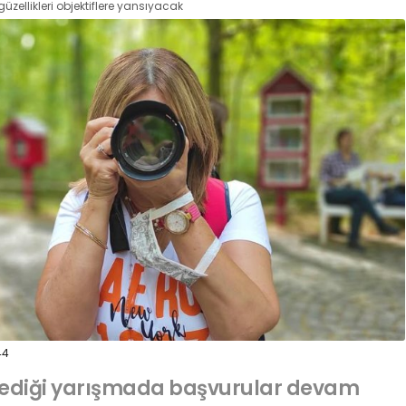
üzellikleri objektiflere yansıyacak
44
lediği yarışmada başvurular devam