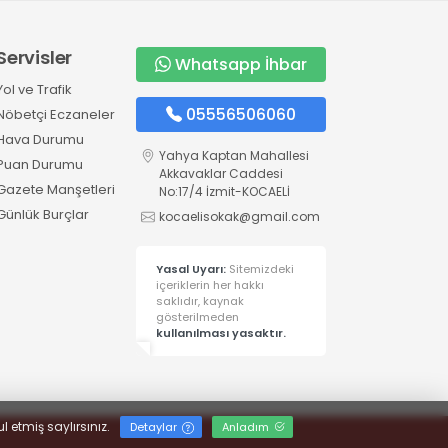
Servisler
Whatsapp İhbar
Yol ve Trafik
05556506060
Nöbetçi Eczaneler
Hava Durumu
Yahya Kaptan Mahallesi
Puan Durumu
Akkavaklar Caddesi
Gazete Manşetleri
No:17/4 İzmit-KOCAELİ
Günlük Burçlar
kocaelisokak@gmail.com
Yasal Uyarı:
Sitemizdeki
içeriklerin her hakkı
saklıdır, kaynak
gösterilmeden
kullanılması yasaktır.
l etmiş saylırsınız.
Detaylar
Anladım