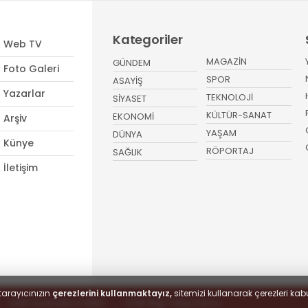
Kategoriler
Web TV
MAGAZİN
GÜNDEM
Foto Galeri
SPOR
ASAYİŞ
Yazarlar
TEKNOLOJİ
SİYASET
KÜLTÜR-SANAT
EKONOMİ
Arşiv
YAŞAM
DÜNYA
Künye
RÖPORTAJ
SAĞLIK
İletişim
tarayıcınızın
çerezlerini kullanmaktayız,
sitemizi kullanarak çerezleri kabu
KVKK Aydınlatma Metni
KVKK Bilgi Talep Formu