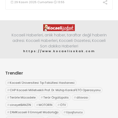
29 Kasım 2025 Cumartesi
13:55
Kocaeli Haberleri, anlık haber, taraftar değil haberin
adresi. Kocaeli Haberleri, Kocaeli Gazetesi, Kocaeli
Son dakika Haberleri
https://www.kocaelisokak.com
Trendler
#
Kocaeli Üniversitesi Tıp Fakültesi Hastanesi
#
CHP Kocaeli Milletvekili Prof. Dr. Mühip KankoFETÖ Operasyonu
#
Terörle Mücadele
#
Terör Örgütüpolis
#
dilovası
#
cinayetBANZİN
#
MOTORİN
#
ÖTV
#
ZAMKocaeli İl Emniyet Müdürlüğü
#
Uyuşturucu