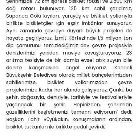
Şehrimizde 72 km işaretli bisiklet rotası ve 2.500 km
dağ rotası bulunuyor. 125 km sahil şeridimiz,
Sapanca Gölü kıyıları, yürüyüş ve bisiklet yollarıyla
birlikte bisikletçiler için eşsiz imkânlar sunuyoruz.
Aynı zamanda çevreye duyarlı büyük projeleri de
hayata geçiriyoruz. İzmit Körfezi’nde 1,5 milyon ton
dip çamurunu temizlediğimiz dev çevre projesiyle
denizlerimizi yeniden maviye kavuşturuyoruz. 23
arıtma tesisiyle de bir damla evsel atık suyun bile
denize karışmasına engel oluyoruz. Kocaeli
Büyükşehir Belediyesi olarak; millet bahçelerimizden
sahillerimize, bisiklet yollarımızdan çevre
projelerimize kadar her alanda çalışıyoruz. Çünkü bu
şehir, doğasıyla, deniziyle, tarihiyle ve festivalleriyle
yaşanacak bir şehir. Hepinizden, şehrimizin
güzelliklerini keşfetmenizi temenni ediyorum" dedi.
Başkan Tahir Büyükakın, konuşmaların ardından,
bisiklet tutkunları ile birlikte pedal çevirdi.