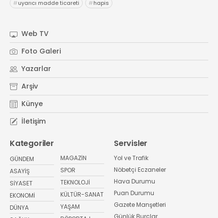
#
uyarıcı madde ticareti
#
hapis
Web TV
Foto Galeri
Yazarlar
Arşiv
Künye
İletişim
Kategoriler
Servisler
MAGAZİN
Yol ve Trafik
GÜNDEM
Nöbetçi Eczaneler
SPOR
ASAYİŞ
Hava Durumu
TEKNOLOJİ
SİYASET
Puan Durumu
KÜLTÜR-SANAT
EKONOMİ
Gazete Manşetleri
YAŞAM
DÜNYA
Günlük Burçlar