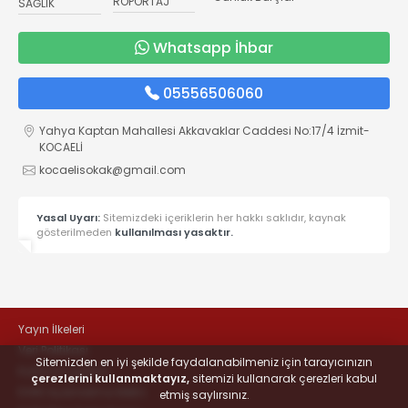
RÖPORTAJ
SAĞLIK
Whatsapp İhbar
05556506060
Yahya Kaptan Mahallesi Akkavaklar Caddesi No:17/4 İzmit-
KOCAELİ
kocaelisokak@gmail.com
Yasal Uyarı:
Sitemizdeki içeriklerin her hakkı saklıdır, kaynak
gösterilmeden
kullanılması yasaktır.
Yayın İlkeleri
Veri Politikası
Sitemizden en iyi şekilde faydalanabilmeniz için tarayıcınızın
Kullanım Şartları
çerezlerini kullanmaktayız,
sitemizi kullanarak çerezleri kabul
KVKK Aydınlatma Metni
etmiş saylırsınız.