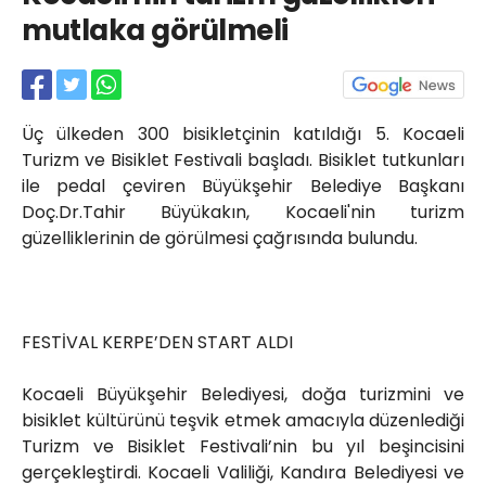
Röportajlar
mutlaka görülmeli
Yahya Kaptan Mahallesi
Akkavaklar Caddesi No:17/4 İzmit-
KOCAELİ
kocaelisokak@gmail.com
Üç ülkeden 300 bisikletçinin katıldığı 5. Kocaeli
Turizm ve Bisiklet Festivali başladı. Bisiklet tutkunları
ile pedal çeviren Büyükşehir Belediye Başkanı
Doç.Dr.Tahir Büyükakın, Kocaeli'nin turizm
güzelliklerinin de görülmesi çağrısında bulundu.
FESTİVAL KERPE’DEN START ALDI
Kocaeli Büyükşehir Belediyesi, doğa turizmini ve
bisiklet kültürünü teşvik etmek amacıyla düzenlediği
Turizm ve Bisiklet Festivali’nin bu yıl beşincisini
gerçekleştirdi. Kocaeli Valiliği, Kandıra Belediyesi ve