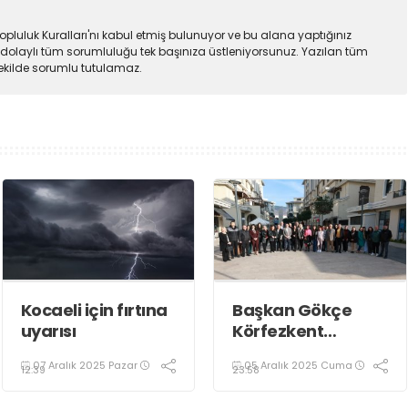
pluluk Kuralları'nı kabul etmiş bulunuyor ve bu alana yaptığınız
dolaylı tüm sorumluluğu tek başınıza üstleniyorsunuz. Yazılan tüm
şekilde sorumlu tutulamaz.
Kocaeli için fırtına
Başkan Gökçe
uyarısı
Körfezkent
Esnafına Konuk
07 Aralık 2025 Pazar
05 Aralık 2025 Cuma
Oldu
12:39
23:58