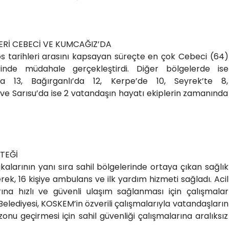
Rİ CEBECİ VE KUMCAĞIZ’DA
s tarihleri arasını kapsayan süreçte en çok Cebeci (64)
inde müdahale gerçekleştirdi. Diğer bölgelerde ise
da 13, Bağırganlı’da 12, Kerpe’de 10, Seyrek’te 8,
ve Sarısu’da ise 2 vatandaşın hayatı ekiplerin zamanında
TEĞİ
alarının yanı sıra sahil bölgelerinde ortaya çıkan sağlık
k, 16 kişiye ambulans ve ilk yardım hizmeti sağladı. Acil
rına hızlı ve güvenli ulaşım sağlanması için çalışmalar
 Belediyesi, KOSKEM’in özverili çalışmalarıyla vatandaşların
onu geçirmesi için sahil güvenliği çalışmalarına aralıksız