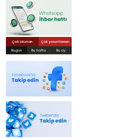
Röportajlar
Yahya Kaptan Mahallesi Akkavaklar
Caddesi No:17/4 İzmit-KOCAELİ
kocaelisokak@gmail.com
Çok okunan
Çok yorumlanan
Bugün
Bu hafta
Bu ay