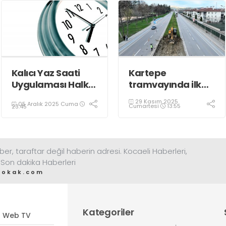
Kalıcı Yaz Saati
Kartepe
Uygulaması Halkın
tramvayında ilk
Sağlığını Tehdit
kepçe vuruldu
29 Kasım 2025
05 Aralık 2025 Cuma
Ediyor!
Cumartesi
13:55
23:45
ber, taraftar değil haberin adresi. Kocaeli Haberleri,
 Son dakika Haberleri
sokak.com
Kategoriler
Web TV