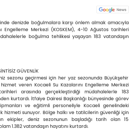
esinde denizde boğulmalara karşı önlem almak amacıyla
nı Engelleme Merkezi (KOSKEM), 4-10 Ağustos tarihleri
üdahalelerle boğulma tehlikesi yaşayan 183 vatandaşın
İNTİSİZ GÜVENLİK
eniz sezonu geçirmesi için her yaz sezonunda Büyükşehir
da hizmet veren Kocaeli Su Kazalarını Engelleme Merkezi
rihleri arasında gerçekleştirdiği müdahalelerle 183
den kurtardı. İtfaiye Dairesi Başkanlığı bünyesinde görev
anları ve eğitimli personeliyle Kocaeli genelindeki
 hizmeti sunuyor. Bölge halkı ve tatilcilerin güvenliği için
n ekipler, deniz sezonunun başladığı tarih olan 15
lam 1.382 vatandaşın hayatını kurtardı.