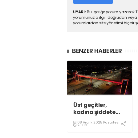
UYARI:
Bu içeriğe yorum yazarak To
yorumunuzla ilgili doğrudan veya 
yorumlardan site yönetimi hiçbir 
BENZER HABERLER
Üst geçitler,
kadına şiddete
karşı “turuncu”
08 Aralık 2025 Pazartesi
renkle aydınlatıldı;
23:00