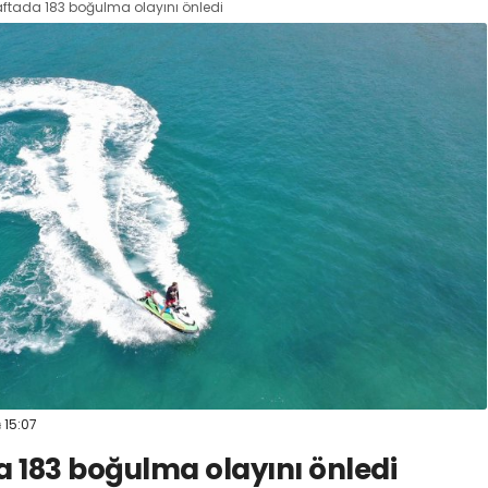
aftada 183 boğulma olayını önledi
15:07
 183 boğulma olayını önledi