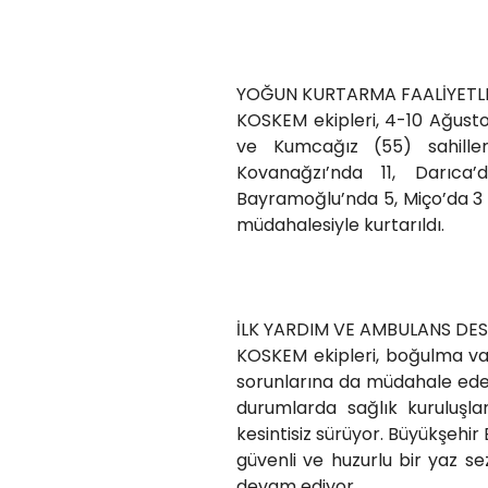
YOĞUN KURTARMA FAALİYETLE
KOSKEM ekipleri, 4-10 Ağusto
ve Kumcağız (55) sahiller
Kovanağzı’nda 11, Darıca’
Bayramoğlu’nda 5, Miço’da 3 
müdahalesiyle kurtarıldı.
İLK YARDIM VE AMBULANS DES
KOSKEM ekipleri, boğulma vak
sorunlarına da müdahale edere
durumlarda sağlık kuruluşla
kesintisiz sürüyor. Büyükşehir
güvenli ve huzurlu bir yaz sez
devam ediyor.