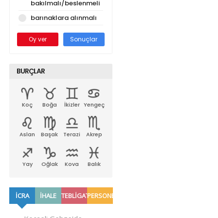
bakılmalı/beslenmeli
barınaklara alınmalı
Oy ver
Sonuçlar
BURÇLAR
Koç
Boğa
İkizler
Yengeç
Aslan
Başak
Terazi
Akrep
Yay
Oğlak
Kova
Balık