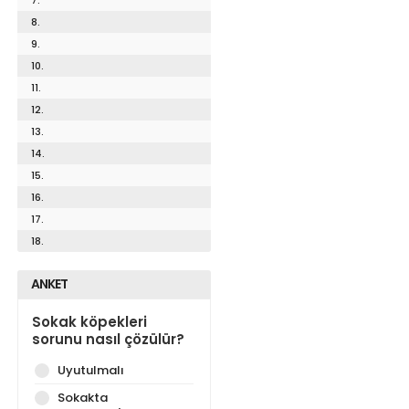
8.
9.
10.
11.
12.
13.
14.
15.
16.
17.
18.
ANKET
Sokak köpekleri
sorunu nasıl çözülür?
Uyutulmalı
Sokakta