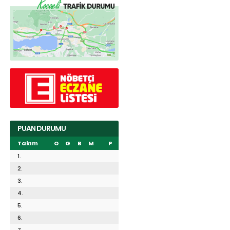
PUAN DURUMU
Takım
O
G
B
M
P
1.
2.
3.
4.
5.
6.
7.