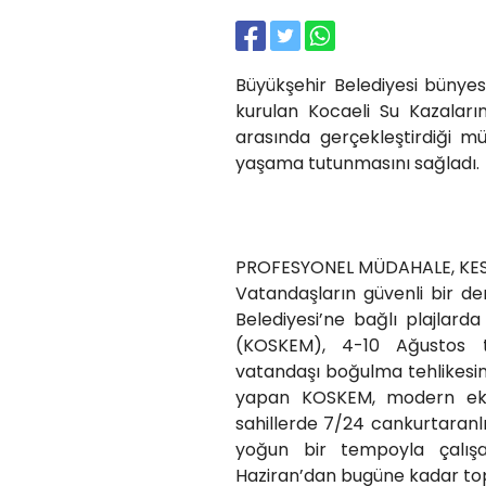
Büyükşehir Belediyesi büny
kurulan Kocaeli Su Kazaları
arasında gerçekleştirdiği m
yaşama tutunmasını sağladı.
PROFESYONEL MÜDAHALE, KES
Vatandaşların güvenli bir d
Belediyesi’ne bağlı plajlar
(KOSKEM), 4-10 Ağustos ta
vatandaşı boğulma tehlikesin
yapan KOSKEM, modern ekipm
sahillerde 7/24 cankurtaranlık
yoğun bir tempoyla çalışa
Haziran’dan bugüne kadar top