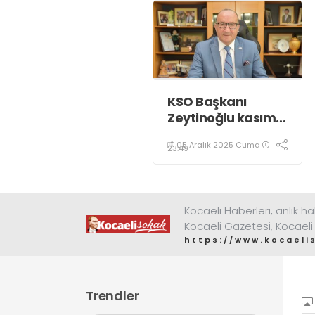
KSO Başkanı
Zeytinoğlu kasım
ayı dış ticaret
05 Aralık 2025 Cuma
verilerini
23:49
değerlendirdi
Kocaeli Haberleri, anlık ha
Kocaeli Gazetesi, Kocaeli
https://www.kocaeli
Trendler