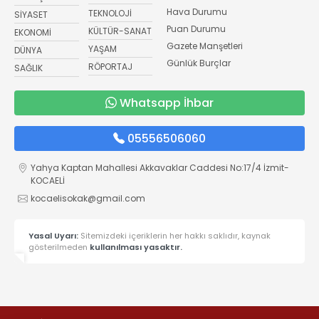
Hava Durumu
TEKNOLOJİ
SİYASET
Puan Durumu
KÜLTÜR-SANAT
EKONOMİ
Gazete Manşetleri
YAŞAM
DÜNYA
Günlük Burçlar
RÖPORTAJ
SAĞLIK
Whatsapp İhbar
05556506060
Yahya Kaptan Mahallesi Akkavaklar Caddesi No:17/4 İzmit-
KOCAELİ
kocaelisokak@gmail.com
Yasal Uyarı:
Sitemizdeki içeriklerin her hakkı saklıdır, kaynak
gösterilmeden
kullanılması yasaktır.