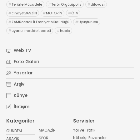
#
Terörle Mücadele
#
Terör Örgütüpolis
#
dilovası
#
cinayetBANZİN
#
MOTORİN
#
ÖTV
#
ZAMKocaeli İl Emniyet Müdürlüğü
#
Uyuşturucu
#
uyarıcı madde ticareti
#
hapis
Web TV
Foto Galeri
Yazarlar
Arşiv
Künye
İletişim
Kategoriler
Servisler
MAGAZİN
Yol ve Trafik
GÜNDEM
Nöbetçi Eczaneler
SPOR
ASAYİŞ