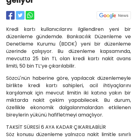
geliyor
Röportajlar
Yahya Kaptan Mahallesi
Akkavaklar Caddesi No:17/4 İzmit-
KOCAELİ
Kredi kartı kullanıcılarını ilgilendiren yeni bir
kocaelisokak@gmail.com
düzenleme gündemde. Bankacılık Düzenleme ve
Denetleme Kurumu (BDDK) yeni bir düzenleme
üzerinde çalışıyor. Bu düzenleme kapsamında,
mevcutta 25 bin TL olan kredi kartı nakit avans
limiti, 50 bin TL’ye çıkarılabilir.
Sözcü'nün haberine göre, yapılacak düzenlemeyle
birlikte kredi kartı sahipleri, acil ihtiyaçlarını
karşılamak için mevcut limitin iki katına yakın bir
miktarda nakit çekim yapabilecek. Bu durum,
özellikle ekonomik dalgalanmalardan etkilenen
bireylerin yükünü hafifletmeyi amaçlıyor.
TAKSİT SÜRESİ 6 AYA KADAR ÇIKARILABİLİR
Söz konusu düzenleme yalnızca nakit limitle sınırlı