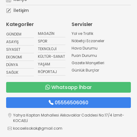
İletişim
Kategoriler
Servisler
MAGAZİN
Yol ve Trafik
GÜNDEM
Nöbetçi Eczaneler
SPOR
ASAYİŞ
Hava Durumu
TEKNOLOJİ
SİYASET
Puan Durumu
KÜLTÜR-SANAT
EKONOMİ
Gazete Manşetleri
YAŞAM
DÜNYA
Günlük Burçlar
RÖPORTAJ
SAĞLIK
Whatsapp İhbar
05556506060
Yahya Kaptan Mahallesi Akkavaklar Caddesi No:17/4 İzmit-
KOCAELİ
kocaelisokak@gmail.com