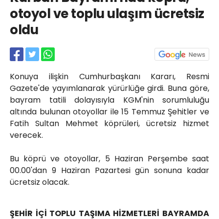
Röportajlar
otoyol ve toplu ulaşım ücretsiz
Yahya Kaptan Mahallesi
oldu
Akkavaklar Caddesi No:17/4 İzmit-
KOCAELİ
kocaelisokak@gmail.com
Konuya ilişkin Cumhurbaşkanı Kararı, Resmi
Gazete'de yayımlanarak yürürlüğe girdi. Buna göre,
bayram tatili dolayısıyla KGM'nin sorumluluğu
altında bulunan otoyollar ile 15 Temmuz Şehitler ve
Fatih Sultan Mehmet köprüleri, ücretsiz hizmet
verecek.
Bu köprü ve otoyollar, 5 Haziran Perşembe saat
00.00'dan 9 Haziran Pazartesi gün sonuna kadar
ücretsiz olacak.
ŞEHİR İÇİ TOPLU TAŞIMA HİZMETLERİ BAYRAMDA