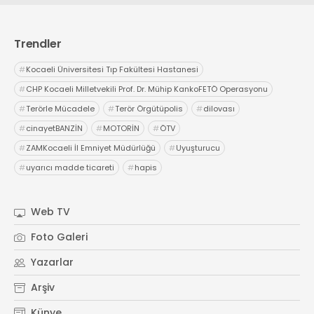
Trendler
#
Kocaeli Üniversitesi Tıp Fakültesi Hastanesi
#
CHP Kocaeli Milletvekili Prof. Dr. Mühip KankoFETÖ Operasyonu
#
Terörle Mücadele
#
Terör Örgütüpolis
#
dilovası
#
cinayetBANZİN
#
MOTORİN
#
ÖTV
#
ZAMKocaeli İl Emniyet Müdürlüğü
#
Uyuşturucu
#
uyarıcı madde ticareti
#
hapis
Web TV
Foto Galeri
Yazarlar
Arşiv
Künye