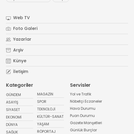
Web TV
Foto Galeri
Yazarlar
Arşiv
Künye
İletişim
Kategoriler
Servisler
MAGAZİN
Yol ve Trafik
GÜNDEM
Nöbetçi Eczaneler
SPOR
ASAYİŞ
Hava Durumu
TEKNOLOJİ
SİYASET
Puan Durumu
KÜLTÜR-SANAT
EKONOMİ
Gazete Manşetleri
YAŞAM
DÜNYA
Günlük Burçlar
RÖPORTAJ
SAĞLIK