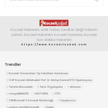
Kocaeli Haberleri, anlık haber, taraftar değil haberin
adresi. Kocaeli Haberleri, Kocaeli Gazetesi, Kocaeli
Son dakika Haberleri
https://www.kocaelisokak.com
Trendler
#
Kocaeli Üniversitesi Tıp Fakültesi Hastanesi
#
CHP Kocaeli Milletvekili Prof. Dr. Mühip KankoFETÖ Operasyonu
#
Terörle Mücadele
#
Terör Örgütüpolis
#
dilovası
#
cinayetBANZİN
#
MOTORİN
#
ÖTV
#
ZAMKocaeli İl Emniyet Müdürlüğü
#
Uyuşturucu
#
uyarıcı madde ticareti
#
hapis