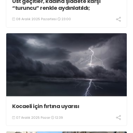
Üst geçitler, kadına şiddete karşı
“turuncu” renkle aydınlatıldı;
08 Aralık 2025 Pazartesi
23:00
Kocaeli için fırtına uyarısı
07 Aralık 2025 Pazar
12:39