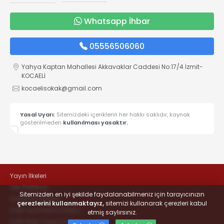
Whatsapp İhbar
05556506060
Yahya Kaptan Mahallesi Akkavaklar Caddesi No:17/4 İzmit-
KOCAELİ
kocaelisokak@gmail.com
Yasal Uyarı:
Sitemizdeki içeriklerin her hakkı saklıdır, kaynak
gösterilmeden
kullanılması yasaktır.
Yayın İlkeleri
Veri Politikası
Sitemizden en iyi şekilde faydalanabilmeniz için tarayıcınızın
Kullanım Şartları
çerezlerini kullanmaktayız,
sitemizi kullanarak çerezleri kabul
KVKK Aydınlatma Metni
etmiş saylırsınız.
KVKK Bilgi Talep Formu