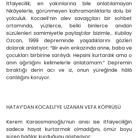
İtfaiyecilik; en yakınlarına bile anlatılamayan
hikâyelerle, görünmeyen kahramanlıklarla dolu bir
yolculuk. Kocaeli’nin alev savaşçıları bir sohbet
ortamında, yüzlerce, belki binlerce anıdan
süzülenleri samimiyetle paylaştılar bizimle… Kubilay
Özcan, 1999 depreminde yaşadıklarını gözleri
dolarak anlatıyor; “Bir evin enkazında anne, baba ve
çocukları birbirine sarılıydı. Hepsini kurtardık ama o
anın ağırlığını kelimelerle anlatamam.” Depremin
bıraktığı derin acı ve iz, onun yüreğinde hâlâ
canlılığını koruyor.
HATAY’DAN KOCAELİ’YE UZANAN VEFA KÖPRÜSÜ
Kerem Karaosmanoğlu’nun anısı ise itfaiyeciliğin
sadece hayat kurtarmak olmadığını, ömür boyu
süren bağlar kurduğunu gösteriyor: