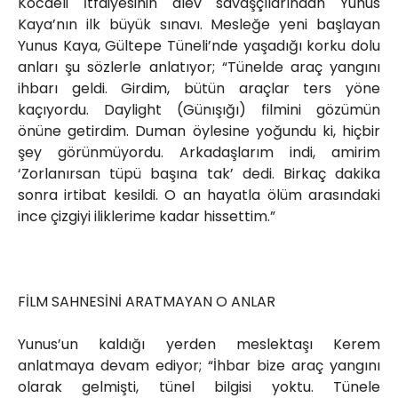
Kocaeli İtfaiyesinin alev savaşçılarından Yunus
Kaya’nın ilk büyük sınavı. Mesleğe yeni başlayan
Yunus Kaya, Gültepe Tüneli’nde yaşadığı korku dolu
anları şu sözlerle anlatıyor; “Tünelde araç yangını
ihbarı geldi. Girdim, bütün araçlar ters yöne
kaçıyordu. Daylight (Günışığı) filmini gözümün
önüne getirdim. Duman öylesine yoğundu ki, hiçbir
şey görünmüyordu. Arkadaşlarım indi, amirim
‘Zorlanırsan tüpü başına tak’ dedi. Birkaç dakika
sonra irtibat kesildi. O an hayatla ölüm arasındaki
ince çizgiyi iliklerime kadar hissettim.”
FİLM SAHNESİNİ ARATMAYAN O ANLAR
Yunus’un kaldığı yerden meslektaşı Kerem
anlatmaya devam ediyor; “İhbar bize araç yangını
olarak gelmişti, tünel bilgisi yoktu. Tünele