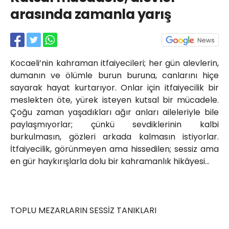
Röportajlar
arasında zamanla yarış
Yahya Kaptan Mahallesi
Akkavaklar Caddesi No:17/4 İzmit-
KOCAELİ
kocaelisokak@gmail.com
Kocaeli’nin kahraman itfaiyecileri; her gün alevlerin,
dumanın ve ölümle burun buruna, canlarını hiçe
sayarak hayat kurtarıyor. Onlar için itfaiyecilik bir
meslekten öte, yürek isteyen kutsal bir mücadele.
Çoğu zaman yaşadıkları ağır anları aileleriyle bile
paylaşmıyorlar; çünkü sevdiklerinin kalbi
burkulmasın, gözleri arkada kalmasın istiyorlar.
İtfaiyecilik, görünmeyen ama hissedilen; sessiz ama
en gür haykırışlarla dolu bir kahramanlık hikâyesi…
TOPLU MEZARLARIN SESSİZ TANIKLARI