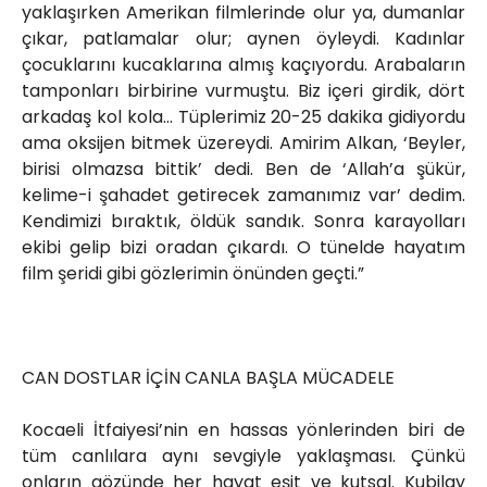
yaklaşırken Amerikan filmlerinde olur ya, dumanlar
çıkar, patlamalar olur; aynen öyleydi. Kadınlar
çocuklarını kucaklarına almış kaçıyordu. Arabaların
tamponları birbirine vurmuştu. Biz içeri girdik, dört
arkadaş kol kola… Tüplerimiz 20-25 dakika gidiyordu
ama oksijen bitmek üzereydi. Amirim Alkan, ‘Beyler,
birisi olmazsa bittik’ dedi. Ben de ‘Allah’a şükür,
kelime-i şahadet getirecek zamanımız var’ dedim.
Kendimizi bıraktık, öldük sandık. Sonra karayolları
ekibi gelip bizi oradan çıkardı. O tünelde hayatım
film şeridi gibi gözlerimin önünden geçti.”
CAN DOSTLAR İÇİN CANLA BAŞLA MÜCADELE
Kocaeli İtfaiyesi’nin en hassas yönlerinden biri de
tüm canlılara aynı sevgiyle yaklaşması. Çünkü
onların gözünde her hayat eşit ve kutsal. Kubilay