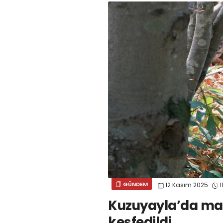
GÜNDEM
12 Kasım 2025
1
Kuzuyayla’da man
keşfedildi