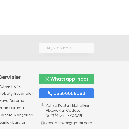
Servisler
Whatsapp İhbar
Yol ve Trafik
05556506060
Nöbetçi Eczaneler
Hava Durumu
Yahya Kaptan Mahallesi
Puan Durumu
Akkavaklar Caddesi
Gazete Manşetleri
No:17/4 İzmit-KOCAELİ
Günlük Burçlar
kocaelisokak@gmail.com