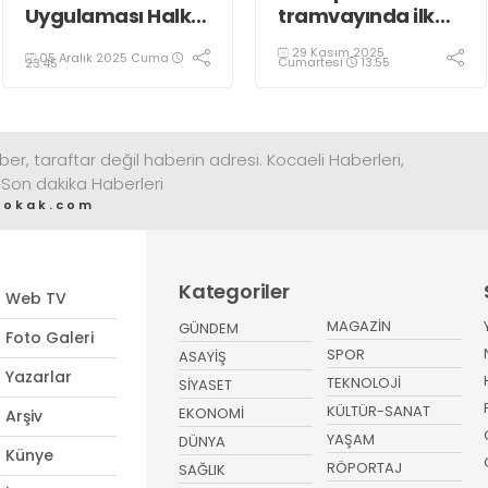
Uygulaması Halkın
tramvayında ilk
Sağlığını Tehdit
kepçe vuruldu
29 Kasım 2025
05 Aralık 2025 Cuma
Ediyor!
Cumartesi
13:55
23:45
ber, taraftar değil haberin adresi. Kocaeli Haberleri,
 Son dakika Haberleri
sokak.com
Kategoriler
Web TV
MAGAZİN
GÜNDEM
Foto Galeri
SPOR
ASAYİŞ
Yazarlar
TEKNOLOJİ
SİYASET
KÜLTÜR-SANAT
EKONOMİ
Arşiv
YAŞAM
DÜNYA
Künye
RÖPORTAJ
SAĞLIK