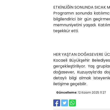
ETKİNLİĞİN SONUNDA SICAK 
Programın sonunda katılımcı
bilgilendirici bir gün geçirm
memnuniyetini yaşadı. Katılım
teşekkür etti.
HER YAŞTAN DOĞASEVERE ÜCR
Kocaeli Büyükşehir Belediyes
gerçekleştiriliyor. Yaş gru
doğasever, Kuzuyayla’da doğayl
detaylı bilgi almak isteye
iletişime geçebilir.
Güncelleme:
12 Kasım 2025 11:27