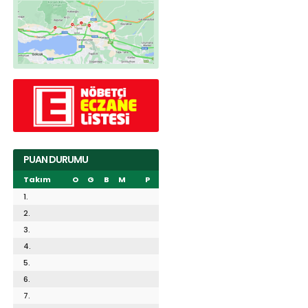
PUAN DURUMU
Takım
O
G
B
M
P
1.
2.
3.
4.
5.
6.
7.