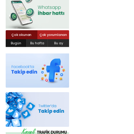
Röportajlar
Yahya Kaptan Mahallesi Akkavaklar
Caddesi No:17/4 İzmit-KOCAELİ
kocaelisokak@gmail.com
Çok okunan
Çok yorumlanan
Bugün
Bu hafta
Bu ay