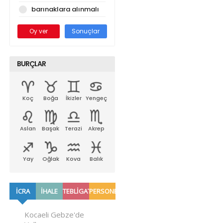
barınaklara alınmalı
Oy ver
Sonuçlar
BURÇLAR
Koç
Boğa
İkizler
Yengeç
Aslan
Başak
Terazi
Akrep
Yay
Oğlak
Kova
Balık