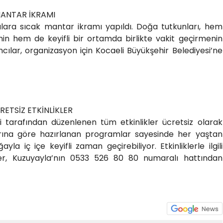
MANTAR İKRAMI
lara sıcak mantar ikramı yapıldı. Doğa tutkunları, hem
enin hem de keyifli bir ortamda birlikte vakit geçirmenin
cılar, organizasyon için Kocaeli Büyükşehir Belediyesi’ne
ETSİZ ETKİNLİKLER
i tarafından düzenlenen tüm etkinlikler ücretsiz olarak
plarına göre hazırlanan programlar sayesinde her yaştan
a iç içe keyifli zaman geçirebiliyor. Etkinliklerle ilgili
nler, Kuzuyayla’nın 0533 526 80 80 numaralı hattından