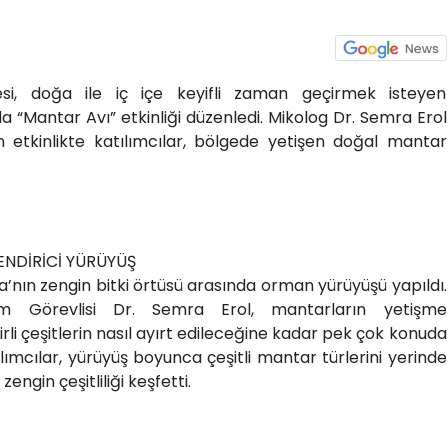
esi, doğa ile iç içe keyifli zaman geçirmek isteyen
a “Mantar Avı” etkinliği düzenledi. Mikolog Dr. Semra Erol
en etkinlikte katılımcılar, bölgede yetişen doğal mantar
ENDİRİCİ YÜRÜYÜŞ
’nın zengin bitki örtüsü arasında orman yürüyüşü yapıldı.
tim Görevlisi Dr. Semra Erol, mantarların yetişme
irli çeşitlerin nasıl ayırt edileceğine kadar pek çok konuda
ılımcılar, yürüyüş boyunca çeşitli mantar türlerini yerinde
ngin çeşitliliği keşfetti.