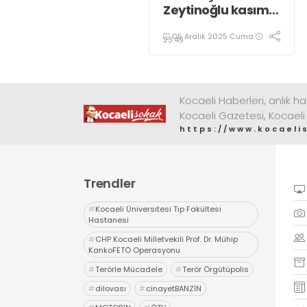
Zeytinoğlu kasım
ayı dış ticaret
05 Aralık 2025 Cuma
verilerini
23:49
değerlendirdi
Kocaeli Haberleri, anlık ha
Kocaeli Gazetesi, Kocaeli
https://www.kocaeli
Trendler
#
Kocaeli Üniversitesi Tıp Fakültesi
Hastanesi
#
CHP Kocaeli Milletvekili Prof. Dr. Mühip
KankoFETÖ Operasyonu
#
Terörle Mücadele
#
Terör Örgütüpolis
#
dilovası
#
cinayetBANZİN