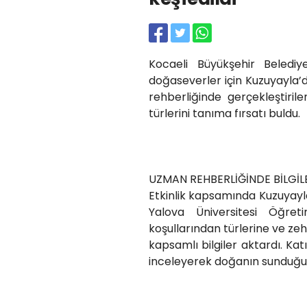
Kocaeli Büyükşehir Belediy
doğaseverler için Kuzuyayla’d
rehberliğinde gerçekleştiril
türlerini tanıma fırsatı buldu.
UZMAN REHBERLİĞİNDE BİLGİL
Etkinlik kapsamında Kuzuyayla
Yalova Üniversitesi Öğre
koşullarından türlerine ve zeh
kapsamlı bilgiler aktardı. Kat
inceleyerek doğanın sunduğu ze