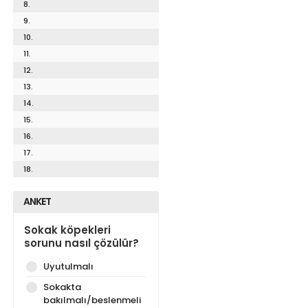
8.
9.
10.
11.
12.
13.
14.
15.
16.
17.
18.
ANKET
Sokak köpekleri
sorunu nasıl çözülür?
Uyutulmalı
Sokakta
bakılmalı/beslenmeli