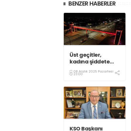
BENZER HABERLER
Üst geçitler,
kadına şiddete
karşı “turuncu”
08 Aralık 2025 Pazartesi
renkle aydınlatıldı;
23:00
KSO Başkanı