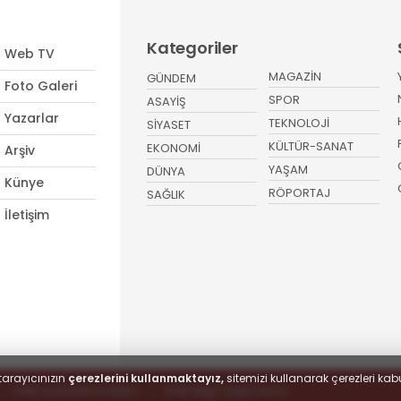
Kategoriler
Web TV
MAGAZİN
GÜNDEM
Foto Galeri
SPOR
ASAYİŞ
Yazarlar
TEKNOLOJİ
SİYASET
KÜLTÜR-SANAT
EKONOMİ
Arşiv
YAŞAM
DÜNYA
Künye
RÖPORTAJ
SAĞLIK
İletişim
tarayıcınızın
çerezlerini kullanmaktayız,
sitemizi kullanarak çerezleri kabu
KVKK Aydınlatma Metni
KVKK Bilgi Talep Formu