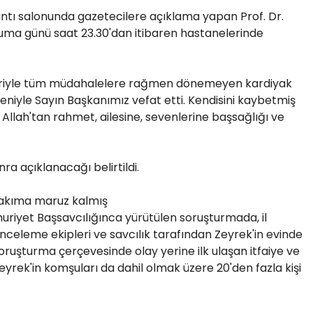
ntı salonunda gazetecilere açıklama yapan Prof. Dr.
cuma günü saat 23.30'dan itibaren hastanelerinde
ibariyle tüm müdahalelere rağmen dönemeyen kardiyak
eniyle Sayın Başkanımız vefat etti. Kendisini kaybetmiş
Allah'tan rahmet, ailesine, sevenlerine başsağlığı ve
 açıklanacağı belirtildi.
 akıma maruz kalmış
riyet Başsavcılığınca yürütülen soruşturmada, il
nceleme ekipleri ve savcılık tarafından Zeyrek'in evinde
oruşturma çerçevesinde olay yerine ilk ulaşan itfaiye ve
Zeyrek'in komşuları da dahil olmak üzere 20'den fazla kişi