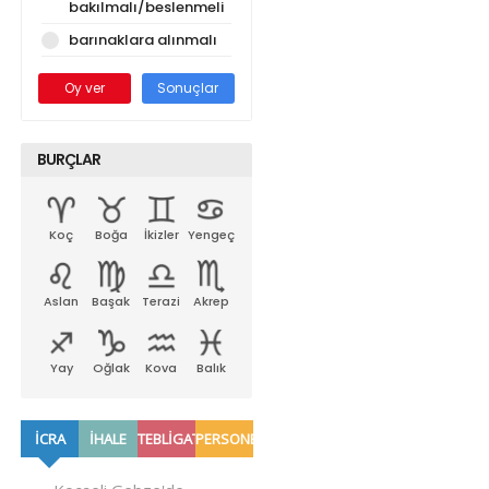
bakılmalı/beslenmeli
barınaklara alınmalı
Oy ver
Sonuçlar
BURÇLAR
Koç
Boğa
İkizler
Yengeç
Aslan
Başak
Terazi
Akrep
Yay
Oğlak
Kova
Balık