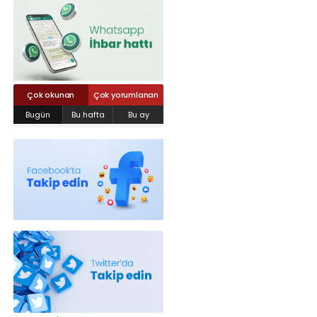
Röportajlar
Yahya Kaptan Mahallesi Akkavaklar
Caddesi No:17/4 İzmit-KOCAELİ
kocaelisokak@gmail.com
Çok okunan
Çok yorumlanan
Bugün
Bu hafta
Bu ay