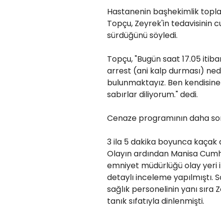
Hastanenin başhekimlik topla
Topçu, Zeyrek'in tedavisinin 
sürdüğünü söyledi.
Topçu, "Bugün saat 17.05 it
arrest (ani kalp durması) ned
bulunmaktayız. Ben kendisine 
sabırlar diliyorum." dedi.
Cenaze programının daha sonra
3 ila 5 dakika boyunca kaçak
Olayın ardından Manisa Cumhu
emniyet müdürlüğü olay yeri i
detaylı inceleme yapılmıştı. S
sağlık personelinin yanı sıra 
tanık sıfatıyla dinlenmişti.