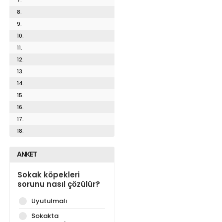
8.
9.
10.
11.
12.
13.
14.
15.
16.
17.
18.
ANKET
Sokak köpekleri
sorunu nasıl çözülür?
Uyutulmalı
Sokakta