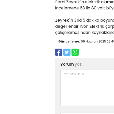
Ferdi Zeyrek'in elektrik akımı
incelemede 68 ila 80 volt büy
Zeyrek'in 3 ila 5 dakika boyu
değerlendiriliyor. Elektrik ça
çalışmamasından kaynaklandığ
Güncelleme:
09 Haziran 2025 22:4
Yorum
yaz