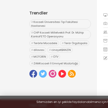
Trendler
#
Kocaeli Üniversitesi Tıp Fakültesi
Hastanesi
#
CHP Kocaeli Milletvekili Prof. Dr. Mühip
KankoFETÖ Operasyonu
#
Terörle Mücadele
#
Terör Örgütüpolis
#
dilovası
#
cinayetBANZİN
#
MOTORİN
#
ÖTV
#
ZAMKocaeli İl Emniyet Müdürlüğü
#
Uyuşturucu
#
uyarıcı madde ticareti
#
hapis
Sitemizden en iyi şekilde faydalanabilmeniz için 
Yayın İlkeleri
Veri Politikası
Kullanım Şartları