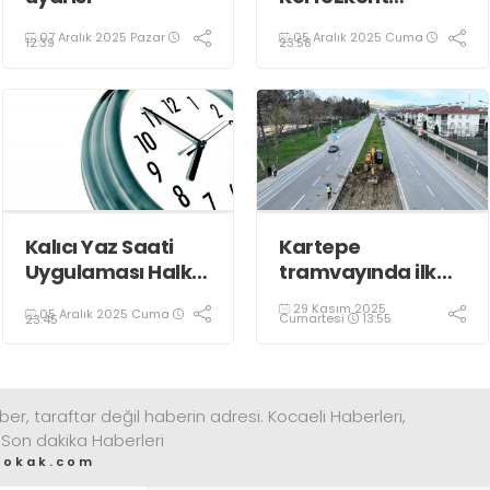
Esnafına Konuk
07 Aralık 2025 Pazar
05 Aralık 2025 Cuma
Oldu
12:39
23:58
Kalıcı Yaz Saati
Kartepe
Uygulaması Halkın
tramvayında ilk
Sağlığını Tehdit
kepçe vuruldu
29 Kasım 2025
05 Aralık 2025 Cuma
Ediyor!
Cumartesi
13:55
23:45
ber, taraftar değil haberin adresi. Kocaeli Haberleri,
 Son dakika Haberleri
sokak.com