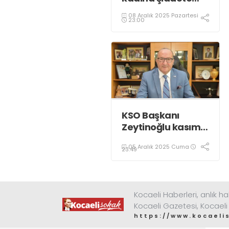
karşı “turuncu”
08 Aralık 2025 Pazartesi
renkle aydınlatıldı;
23:00
KSO Başkanı
Zeytinoğlu kasım
ayı dış ticaret
05 Aralık 2025 Cuma
verilerini
23:49
değerlendirdi
Kocaeli Haberleri, anlık ha
Kocaeli Gazetesi, Kocaeli
https://www.kocaeli