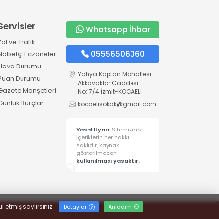
Servisler
Whatsapp İhbar
Yol ve Trafik
05556506060
Nöbetçi Eczaneler
Hava Durumu
Yahya Kaptan Mahallesi
Puan Durumu
Akkavaklar Caddesi
Gazete Manşetleri
No:17/4 İzmit-KOCAELİ
Günlük Burçlar
kocaelisokak@gmail.com
Yasal Uyarı:
Sitemizdeki
içeriklerin her hakkı
saklıdır, kaynak
gösterilmeden
kullanılması yasaktır.
l etmiş saylırsınız.
Detaylar
Anladım