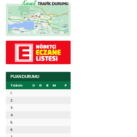
PUAN DURUMU
Takım
O
G
B
M
P
1.
2.
3.
4.
5.
6.
7.