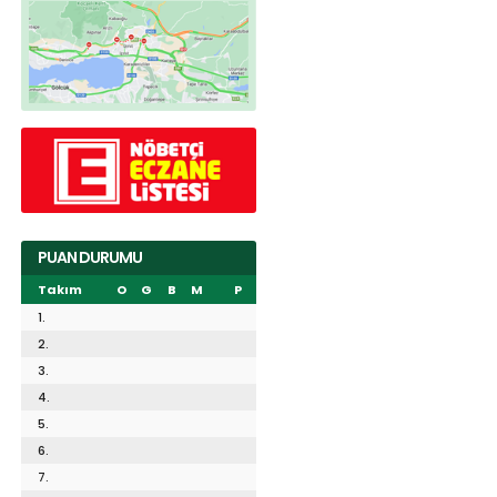
PUAN DURUMU
Takım
O
G
B
M
P
1.
2.
3.
4.
5.
6.
7.