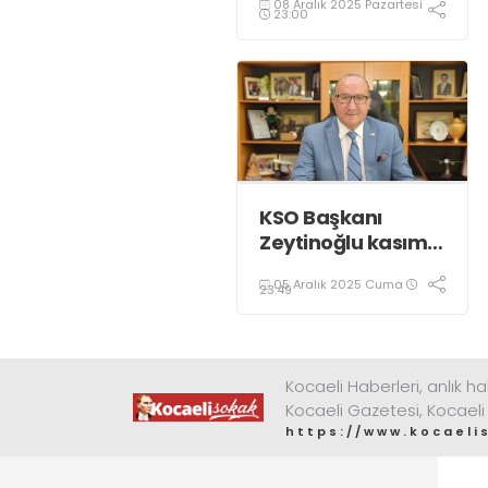
08 Aralık 2025 Pazartesi
renkle aydınlatıldı;
23:00
KSO Başkanı
Zeytinoğlu kasım
ayı dış ticaret
05 Aralık 2025 Cuma
verilerini
23:49
değerlendirdi
Kocaeli Haberleri, anlık ha
Kocaeli Gazetesi, Kocaeli
https://www.kocaeli