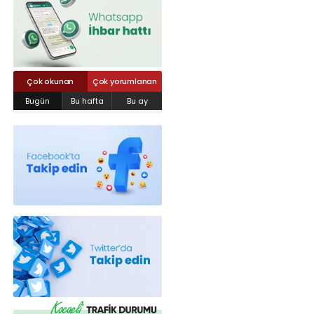
Röportajlar
Yahya Kaptan Mahallesi Akkavaklar
Caddesi No:17/4 İzmit-KOCAELİ
kocaelisokak@gmail.com
Çok okunan
Çok yorumlanan
Bugün
Bu hafta
Bu ay