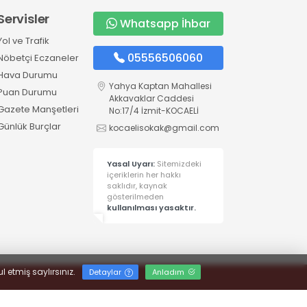
Servisler
Whatsapp İhbar
Yol ve Trafik
05556506060
Nöbetçi Eczaneler
Hava Durumu
Yahya Kaptan Mahallesi
Puan Durumu
Akkavaklar Caddesi
Gazete Manşetleri
No:17/4 İzmit-KOCAELİ
Günlük Burçlar
kocaelisokak@gmail.com
Yasal Uyarı:
Sitemizdeki
içeriklerin her hakkı
saklıdır, kaynak
gösterilmeden
kullanılması yasaktır.
l etmiş saylırsınız.
Detaylar
Anladım