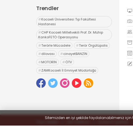
Trendler
#
Kocaeli Üniversitesi Tıp Fakültesi
Hastanesi
#
CHP Kocaeli Milletvekili Prof. Dr. Mühip
KankoFETÖ Operasyonu
#
Terörle Mücadele
#
Terör Örgütüpolis
#
dilovası
#
cinayetBANZİN
#
MOTORİN
#
ÖTV
#
ZAMKocaeli İl Emniyet Müdürlüğü
#
Uyuşturucu
#
uyarıcı madde ticareti
#
hapis
Sitemizden en iyi şekilde faydalanabilmeniz için 
Yayın İlkeleri
Veri Politikası
Kullanım Şartları
© 2022
#KOCAELİSOKAK - Hayatta Haber Var
- Tüm