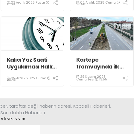
07 Aralık 2025 Pazar
05 Aralık 2025 Cuma
Oldu
12:39
23:58
Kalıcı Yaz Saati
Kartepe
Uygulaması Halkın
tramvayında ilk
Sağlığını Tehdit
kepçe vuruldu
29 Kasım 2025
05 Aralık 2025 Cuma
Ediyor!
Cumartesi
13:55
23:45
ber, taraftar değil haberin adresi. Kocaeli Haberleri,
 Son dakika Haberleri
sokak.com