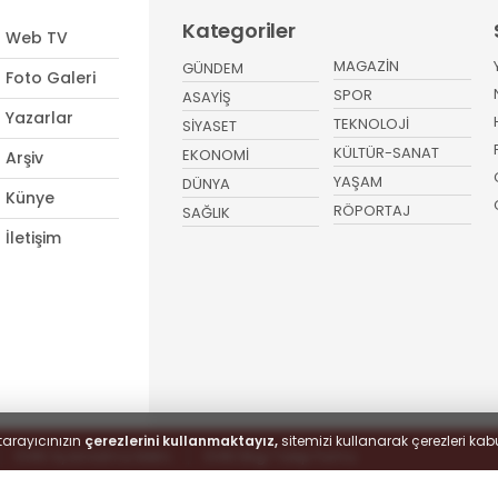
Kategoriler
Web TV
MAGAZİN
GÜNDEM
Foto Galeri
SPOR
ASAYİŞ
Yazarlar
TEKNOLOJİ
SİYASET
KÜLTÜR-SANAT
EKONOMİ
Arşiv
YAŞAM
DÜNYA
Künye
RÖPORTAJ
SAĞLIK
İletişim
tarayıcınızın
çerezlerini kullanmaktayız,
sitemizi kullanarak çerezleri kabu
KVKK Aydınlatma Metni
KVKK Bilgi Talep Formu
 hakları saklıdır.