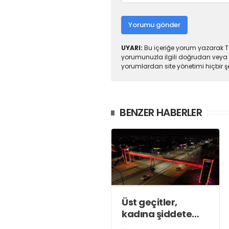
Yorumu gönder
UYARI:
Bu içeriğe yorum yazarak To
yorumunuzla ilgili doğrudan veya 
yorumlardan site yönetimi hiçbir 
BENZER HABERLER
Üst geçitler,
kadına şiddete
karşı “turuncu”