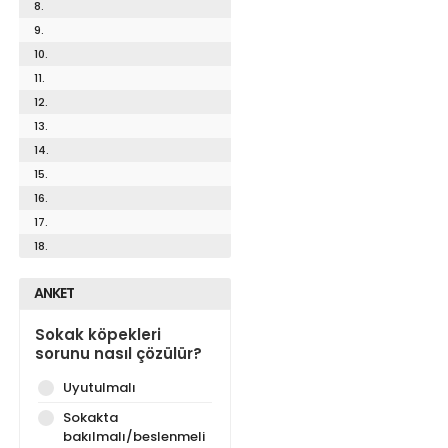
8.
9.
10.
11.
12.
13.
14.
15.
16.
17.
18.
ANKET
Sokak köpekleri
sorunu nasıl çözülür?
Uyutulmalı
Sokakta
bakılmalı/beslenmeli