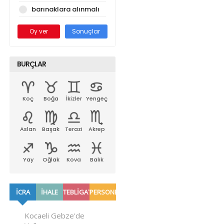
barınaklara alınmalı
Oy ver
Sonuçlar
BURÇLAR
Koç
Boğa
İkizler
Yengeç
Aslan
Başak
Terazi
Akrep
Yay
Oğlak
Kova
Balık