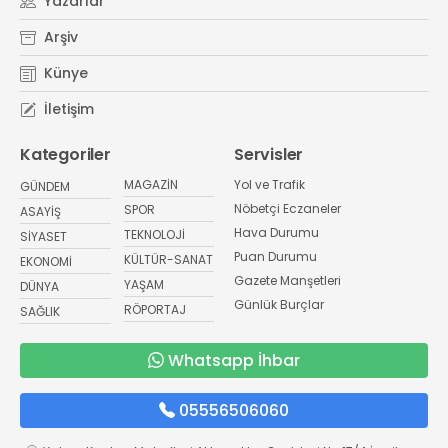
Yazarlar
Arşiv
Künye
İletişim
Kategoriler
Servisler
MAGAZİN
Yol ve Trafik
GÜNDEM
Nöbetçi Eczaneler
SPOR
ASAYİŞ
Hava Durumu
TEKNOLOJİ
SİYASET
Puan Durumu
KÜLTÜR-SANAT
EKONOMİ
Gazete Manşetleri
YAŞAM
DÜNYA
Günlük Burçlar
RÖPORTAJ
SAĞLIK
Whatsapp İhbar
05556506060