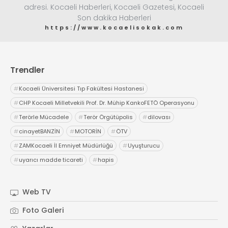
adresi. Kocaeli Haberleri, Kocaeli Gazetesi, Kocaeli
Son dakika Haberleri
https://www.kocaelisokak.com
Trendler
#
Kocaeli Üniversitesi Tıp Fakültesi Hastanesi
#
CHP Kocaeli Milletvekili Prof. Dr. Mühip KankoFETÖ Operasyonu
#
Terörle Mücadele
#
Terör Örgütüpolis
#
dilovası
#
cinayetBANZİN
#
MOTORİN
#
ÖTV
#
ZAMKocaeli İl Emniyet Müdürlüğü
#
Uyuşturucu
#
uyarıcı madde ticareti
#
hapis
Web TV
Foto Galeri