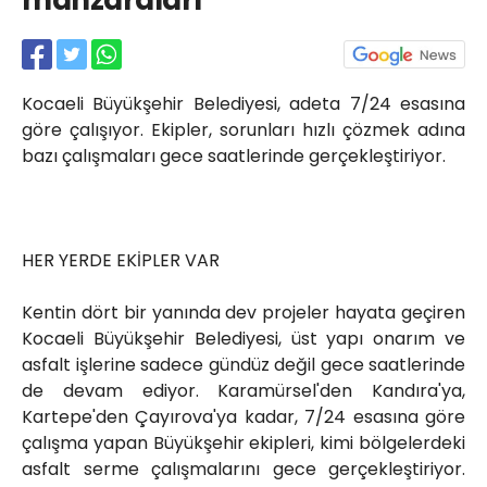
manzaraları”
Röportajlar
Yahya Kaptan Mahallesi
Akkavaklar Caddesi No:17/4 İzmit-
KOCAELİ
Kocaeli Büyükşehir Belediyesi, adeta 7/24 esasına
kocaelisokak@gmail.com
göre çalışıyor. Ekipler, sorunları hızlı çözmek adına
bazı çalışmaları gece saatlerinde gerçekleştiriyor.
HER YERDE EKİPLER VAR
Kentin dört bir yanında dev projeler hayata geçiren
Kocaeli Büyükşehir Belediyesi, üst yapı onarım ve
asfalt işlerine sadece gündüz değil gece saatlerinde
de devam ediyor. Karamürsel'den Kandıra'ya,
Kartepe'den Çayırova'ya kadar, 7/24 esasına göre
çalışma yapan Büyükşehir ekipleri, kimi bölgelerdeki
asfalt serme çalışmalarını gece gerçekleştiriyor.