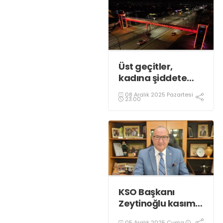
Üst geçitler,
kadına şiddete
karşı “turuncu”
08 Aralık 2025 Pazartesi
renkle aydınlatıldı;
23:00
KSO Başkanı
Zeytinoğlu kasım
ayı dış ticaret
05 Aralık 2025 Cuma