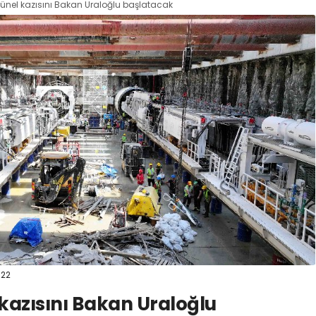
tünel kazısını Bakan Uraloğlu başlatacak
:22
 kazısını Bakan Uraloğlu