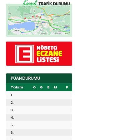
PUAN DURUMU
Takım
O
G
B
M
P
1.
2.
3.
4.
5.
6.
7.