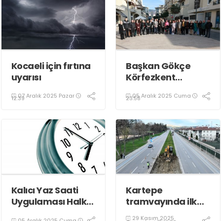
Kocaeli için fırtına
Başkan Gökçe
uyarısı
Körfezkent
Esnafına Konuk
07 Aralık 2025 Pazar
05 Aralık 2025 Cuma
Oldu
12:39
23:58
Kalıcı Yaz Saati
Kartepe
Uygulaması Halkın
tramvayında ilk
Sağlığını Tehdit
kepçe vuruldu
29 Kasım 2025
05 Aralık 2025 Cuma