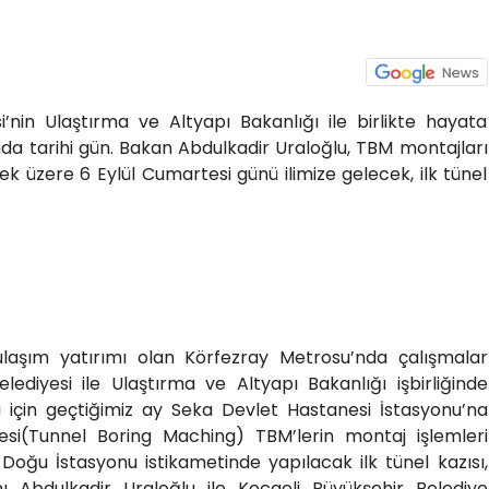
i’nin Ulaştırma ve Altyapı Bakanlığı ile birlikte hayata
nda tarihi gün. Bakan Abdulkadir Uraloğlu, TBM montajları
 üzere 6 Eylül Cumartesi günü ilimize gelecek, ilk tünel
ulaşım yatırımı olan Körfezray Metrosu’nda çalışmalar
ediyesi ile Ulaştırma ve Altyapı Bakanlığı işbirliğinde
 için geçtiğimiz ay Seka Devlet Hastanesi İstasyonu’na
esi(Tunnel Boring Maching) TBM’lerin montaj işlemleri
Doğu İstasyonu istikametinde yapılacak ilk tünel kazısı,
ı Abdulkadir Uraloğlu ile Kocaeli Büyükşehir Belediye