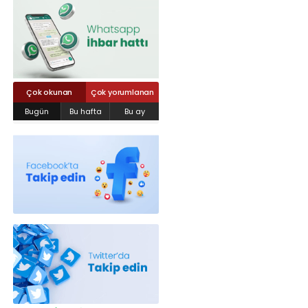
Röportajlar
Yahya Kaptan Mahallesi Akkavaklar
Caddesi No:17/4 İzmit-KOCAELİ
kocaelisokak@gmail.com
Çok okunan
Çok yorumlanan
Bugün
Bu hafta
Bu ay