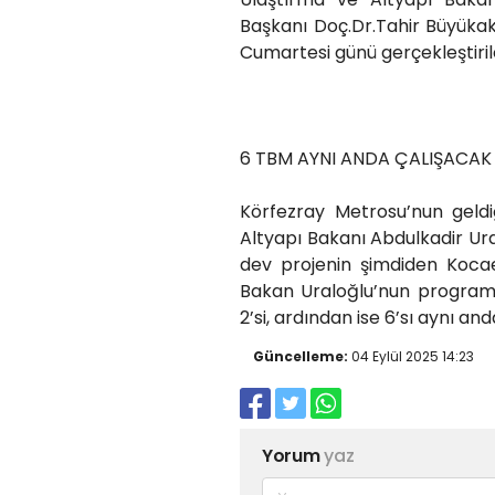
Başkanı Doç.Dr.Tahir Büyükakın
Cumartesi günü gerçekleştiri
6 TBM AYNI ANDA ÇALIŞACAK
Körfezray Metrosu’nun geld
Altyapı Bakanı Abdulkadir Ura
dev projenin şimdiden Kocael
Bakan Uraloğlu’nun programına
2’si, ardından ise 6’sı aynı an
Güncelleme:
04 Eylül 2025 14:23
Yorum
yaz