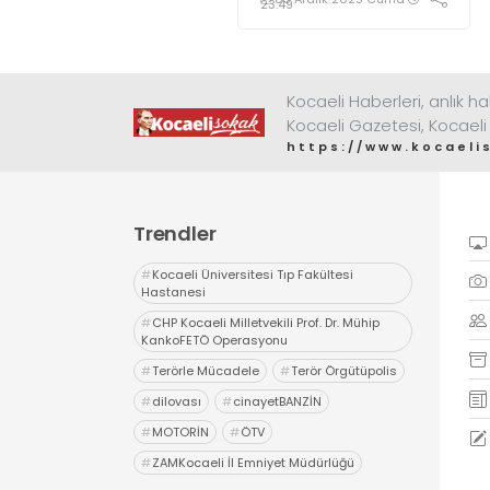
verilerini
23:49
değerlendirdi
Kocaeli Haberleri, anlık ha
Kocaeli Gazetesi, Kocaeli
https://www.kocaeli
Trendler
#
Kocaeli Üniversitesi Tıp Fakültesi
Hastanesi
#
CHP Kocaeli Milletvekili Prof. Dr. Mühip
KankoFETÖ Operasyonu
#
Terörle Mücadele
#
Terör Örgütüpolis
#
dilovası
#
cinayetBANZİN
#
MOTORİN
#
ÖTV
#
ZAMKocaeli İl Emniyet Müdürlüğü