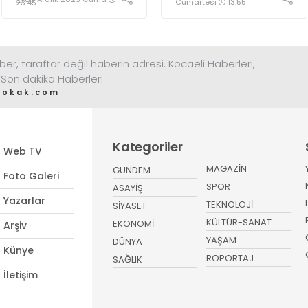
Ediyor!
Cumartesi
13:55
23:45
ber, taraftar değil haberin adresi. Kocaeli Haberleri,
 Son dakika Haberleri
sokak.com
Kategoriler
Web TV
MAGAZİN
GÜNDEM
Foto Galeri
SPOR
ASAYİŞ
Yazarlar
TEKNOLOJİ
SİYASET
KÜLTÜR-SANAT
EKONOMİ
Arşiv
YAŞAM
DÜNYA
Künye
RÖPORTAJ
SAĞLIK
İletişim