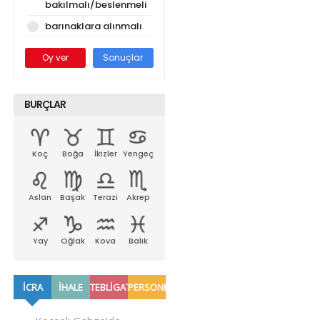
bakılmalı/beslenmeli
barınaklara alınmalı
Oy ver
Sonuçlar
BURÇLAR
Koç
Boğa
İkizler
Yengeç
Aslan
Başak
Terazi
Akrep
Yay
Oğlak
Kova
Balık