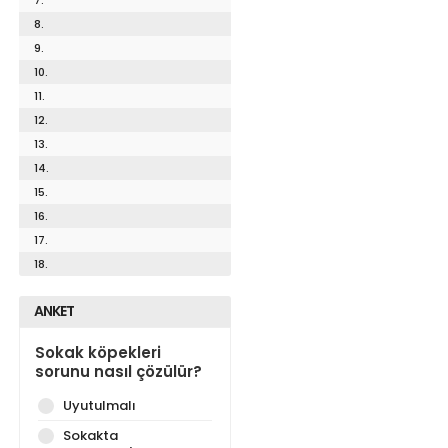
8.
9.
10.
11.
12.
13.
14.
15.
16.
17.
18.
ANKET
Sokak köpekleri
sorunu nasıl çözülür?
Uyutulmalı
Sokakta