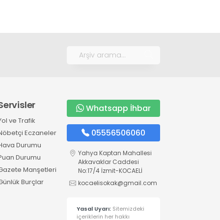
Servisler
Whatsapp İhbar
Yol ve Trafik
05556506060
Nöbetçi Eczaneler
Hava Durumu
Yahya Kaptan Mahallesi
Puan Durumu
Akkavaklar Caddesi
Gazete Manşetleri
No:17/4 İzmit-KOCAELİ
Günlük Burçlar
kocaelisokak@gmail.com
Yasal Uyarı:
Sitemizdeki
içeriklerin her hakkı