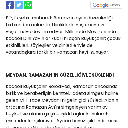
Röportajlar
Yahya Kaptan Mahallesi
Büyükşehir, mübarek Ramazan ayını düzenlediği
Akkavaklar Caddesi No:17/4 İzmit-
KOCAELİ
birbirinden anlamlı etkinliklerle yaşamaya ve
yaşatmaya devam ediyor. Milli İrade Meydanı’nda
kocaelisokak@gmail.com
Kocaeli Dini Yayınlar Fuarı’nı açan Büyükşehir; çocuk
etkinlikleri, söyleşiler ve dinletileriyle de
vatandaşlara farklı bir Ramazan keyfi sunuyor.
MEYDAN, RAMAZAN’IN GÜZELLİĞİYLE SÜSLENDİ
Kocaeli Büyükşehir Belediyesi, Ramazan öncesinde
birlik ve beraberliğin kentteki adeta simgesi haline
gelen Milli İrade Meydanı’nı gelin gibi süsledi. Alanın
ortasına Ramazan Ayı’nı simgeleyen yarım ay
heykeli ve alanın girişine ışıklı taglar konularak
misafirler karşılanıyor. Ayrıca havuz ışıklandırması
da yapılan Milli İrade Meydanı unutulmaz