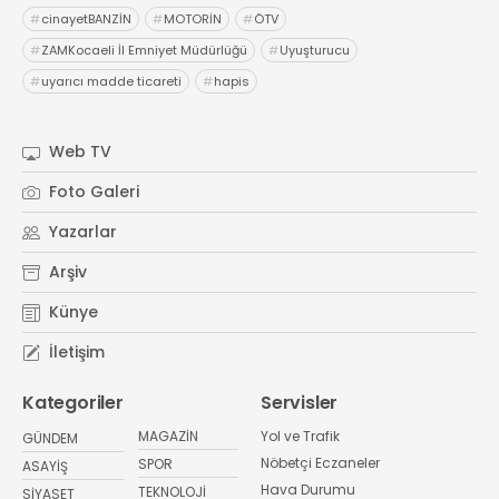
#
cinayetBANZİN
#
MOTORİN
#
ÖTV
#
ZAMKocaeli İl Emniyet Müdürlüğü
#
Uyuşturucu
#
uyarıcı madde ticareti
#
hapis
Web TV
Foto Galeri
Yazarlar
Arşiv
Künye
İletişim
Kategoriler
Servisler
MAGAZİN
Yol ve Trafik
GÜNDEM
Nöbetçi Eczaneler
SPOR
ASAYİŞ
Hava Durumu
TEKNOLOJİ
SİYASET