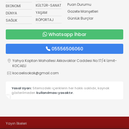
Puan Durumu
KÜLTÜR-SANAT
EKONOMİ
Gazete Manşetleri
YAŞAM
DÜNYA
Günlük Burçlar
RÖPORTAJ
SAĞLIK
Whatsapp İhbar
05556506060
Yahya Kaptan Mahallesi Akkavaklar Caddesi No:17/4 İzmit-
KOCAELİ
kocaelisokak@gmail.com
Yasal Uyarı:
Sitemizdeki içeriklerin her hakkı saklıdır, kaynak
gösterilmeden
kullanılması yasaktır.
Yayın İlkeleri