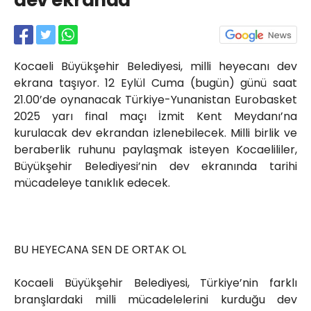
dev ekranda
Röportajlar
Yahya Kaptan Mahallesi
Akkavaklar Caddesi No:17/4 İzmit-
KOCAELİ
Kocaeli Büyükşehir Belediyesi, milli heyecanı dev
kocaelisokak@gmail.com
ekrana taşıyor. 12 Eylül Cuma (bugün) günü saat
21.00’de oynanacak Türkiye-Yunanistan Eurobasket
2025 yarı final maçı İzmit Kent Meydanı’na
kurulacak dev ekrandan izlenebilecek. Milli birlik ve
beraberlik ruhunu paylaşmak isteyen Kocaelililer,
Büyükşehir Belediyesi’nin dev ekranında tarihi
mücadeleye tanıklık edecek.
BU HEYECANA SEN DE ORTAK OL
Kocaeli Büyükşehir Belediyesi, Türkiye’nin farklı
branşlardaki milli mücadelelerini kurduğu dev