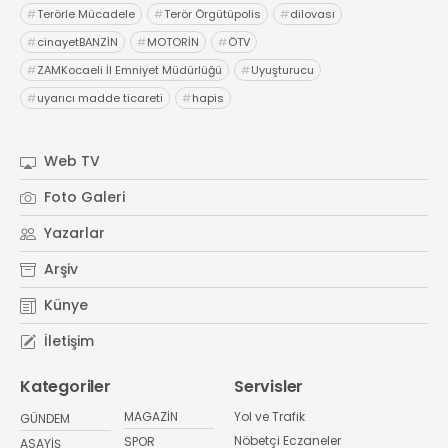
#
Terörle Mücadele
#
Terör Örgütüpolis
#
dilovası
#
cinayetBANZİN
#
MOTORİN
#
ÖTV
#
ZAMKocaeli İl Emniyet Müdürlüğü
#
Uyuşturucu
#
uyarıcı madde ticareti
#
hapis
Web TV
Foto Galeri
Yazarlar
Arşiv
Künye
İletişim
Kategoriler
Servisler
MAGAZİN
Yol ve Trafik
GÜNDEM
Nöbetçi Eczaneler
SPOR
ASAYİŞ