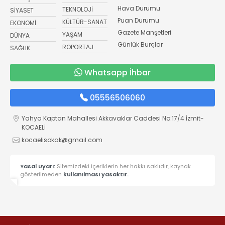
Hava Durumu
TEKNOLOJİ
SİYASET
Puan Durumu
KÜLTÜR-SANAT
EKONOMİ
Gazete Manşetleri
YAŞAM
DÜNYA
Günlük Burçlar
RÖPORTAJ
SAĞLIK
Whatsapp İhbar
05556506060
Yahya Kaptan Mahallesi Akkavaklar Caddesi No:17/4 İzmit-
KOCAELİ
kocaelisokak@gmail.com
Yasal Uyarı:
Sitemizdeki içeriklerin her hakkı saklıdır, kaynak
gösterilmeden
kullanılması yasaktır.