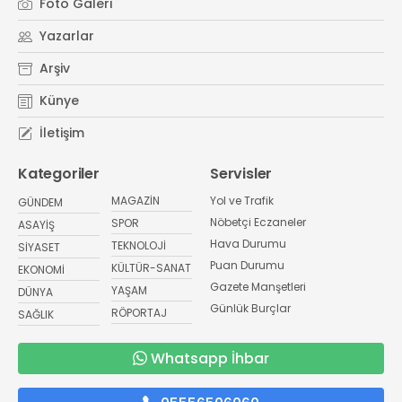
Foto Galeri
Yazarlar
Arşiv
Künye
İletişim
Kategoriler
Servisler
MAGAZİN
Yol ve Trafik
GÜNDEM
Nöbetçi Eczaneler
SPOR
ASAYİŞ
Hava Durumu
TEKNOLOJİ
SİYASET
Puan Durumu
KÜLTÜR-SANAT
EKONOMİ
Gazete Manşetleri
YAŞAM
DÜNYA
Günlük Burçlar
RÖPORTAJ
SAĞLIK
Whatsapp İhbar