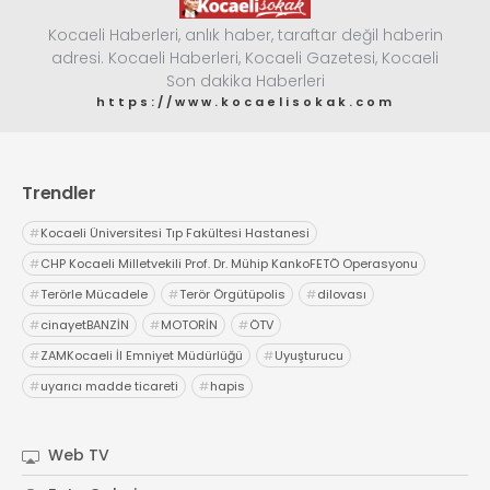
Kocaeli Haberleri, anlık haber, taraftar değil haberin
adresi. Kocaeli Haberleri, Kocaeli Gazetesi, Kocaeli
Son dakika Haberleri
https://www.kocaelisokak.com
Trendler
#
Kocaeli Üniversitesi Tıp Fakültesi Hastanesi
#
CHP Kocaeli Milletvekili Prof. Dr. Mühip KankoFETÖ Operasyonu
#
Terörle Mücadele
#
Terör Örgütüpolis
#
dilovası
#
cinayetBANZİN
#
MOTORİN
#
ÖTV
#
ZAMKocaeli İl Emniyet Müdürlüğü
#
Uyuşturucu
#
uyarıcı madde ticareti
#
hapis
Web TV