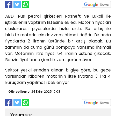
Röportajlar
Yahya Kaptan Mahallesi
ABD, Rus petrol şirketleri Rosneft ve Lukoil ile
Akkavaklar Caddesi No:17/4 İzmit-
KOCAELİ
iştiraklerini yaptırım listesine ekledi. Motorin fiyatları
uluslararası piyasalarda hızla arttı. Bu artış ile
kocaelisokak@gmail.com
birlikte motorin için dev zam ihtimali doğdu. Bir anda
fiyatlarda 2 liranın üstünde bir artış olacak. Bu
zammın da cuma günü pompaya yansıma ihtimali
var. Motorinin litre fiyatı 54 liranın üstüne çıkacak.
Benzin fiyatlarına şimdilik zam görünmüyor.
Sektör yetkililerinden alınan bilgiye göre, bu gece
yarısından itibaren motorinin litre fiyatına 3 lira 4
kuruş zam yapılması bekleniyor
Güncelleme:
24 Ekim 2025 12:08
Yorum
yaz