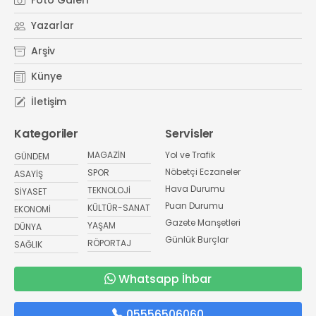
Foto Galeri
Yazarlar
Arşiv
Künye
İletişim
Kategoriler
Servisler
MAGAZİN
Yol ve Trafik
GÜNDEM
Nöbetçi Eczaneler
SPOR
ASAYİŞ
Hava Durumu
TEKNOLOJİ
SİYASET
Puan Durumu
KÜLTÜR-SANAT
EKONOMİ
Gazete Manşetleri
YAŞAM
DÜNYA
Günlük Burçlar
RÖPORTAJ
SAĞLIK
Whatsapp İhbar
05556506060