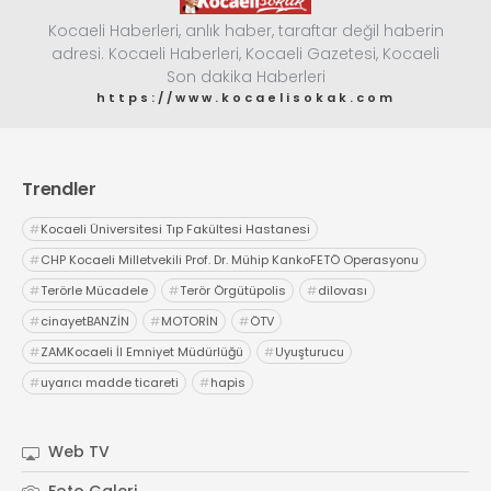
Kocaeli Haberleri, anlık haber, taraftar değil haberin
adresi. Kocaeli Haberleri, Kocaeli Gazetesi, Kocaeli
Son dakika Haberleri
https://www.kocaelisokak.com
Trendler
#
Kocaeli Üniversitesi Tıp Fakültesi Hastanesi
#
CHP Kocaeli Milletvekili Prof. Dr. Mühip KankoFETÖ Operasyonu
#
Terörle Mücadele
#
Terör Örgütüpolis
#
dilovası
#
cinayetBANZİN
#
MOTORİN
#
ÖTV
#
ZAMKocaeli İl Emniyet Müdürlüğü
#
Uyuşturucu
#
uyarıcı madde ticareti
#
hapis
Web TV