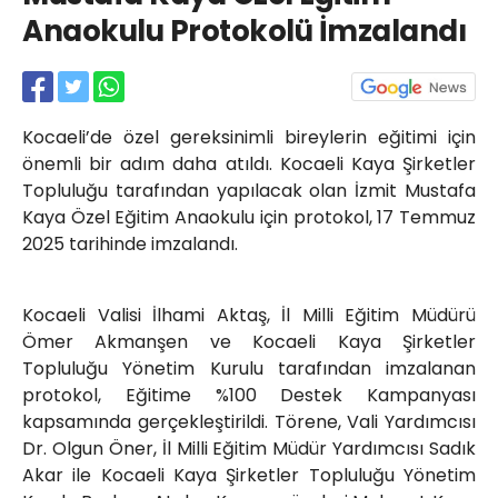
Röportajlar
Anaokulu Protokolü İmzalandı
Yahya Kaptan Mahallesi
Akkavaklar Caddesi No:17/4 İzmit-
KOCAELİ
kocaelisokak@gmail.com
Kocaeli’de özel gereksinimli bireylerin eğitimi için
önemli bir adım daha atıldı. Kocaeli Kaya Şirketler
Topluluğu tarafından yapılacak olan İzmit Mustafa
Kaya Özel Eğitim Anaokulu için protokol, 17 Temmuz
2025 tarihinde imzalandı.
Kocaeli Valisi İlhami Aktaş, İl Milli Eğitim Müdürü
Ömer Akmanşen ve Kocaeli Kaya Şirketler
Topluluğu Yönetim Kurulu tarafından imzalanan
protokol, Eğitime %100 Destek Kampanyası
kapsamında gerçekleştirildi. Törene, Vali Yardımcısı
Dr. Olgun Öner, İl Milli Eğitim Müdür Yardımcısı Sadık
Akar ile Kocaeli Kaya Şirketler Topluluğu Yönetim