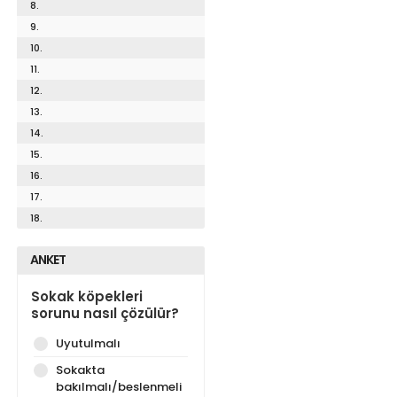
8.
9.
10.
11.
12.
13.
14.
15.
16.
17.
18.
ANKET
Sokak köpekleri
sorunu nasıl çözülür?
Uyutulmalı
Sokakta
bakılmalı/beslenmeli