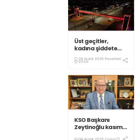
Üst geçitler,
kadına şiddete
karşı “turuncu”
08 Aralık 2025 Pazartesi
renkle aydınlatıldı;
23:00
KSO Başkanı
Zeytinoğlu kasım
ayı dış ticaret
05 Aralık 2025 Cuma