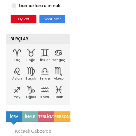
barınaklara alınmalı
Oy ver
Sonuçlar
BURÇLAR
Koç
Boğa
İkizler
Yengeç
Aslan
Başak
Terazi
Akrep
Yay
Oğlak
Kova
Balık