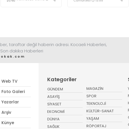
Ediyor!
Cumartesi
13:55
23:45
ber, taraftar değil haberin adresi. Kocaeli Haberleri,
 Son dakika Haberleri
sokak.com
Kategoriler
Web TV
MAGAZİN
GÜNDEM
Foto Galeri
SPOR
ASAYİŞ
Yazarlar
TEKNOLOJİ
SİYASET
KÜLTÜR-SANAT
EKONOMİ
Arşiv
YAŞAM
DÜNYA
Künye
RÖPORTAJ
SAĞLIK