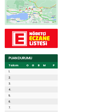
PUAN DURUMU
Takım
O
G
B
M
P
1.
2.
3.
4.
5.
6.
7.