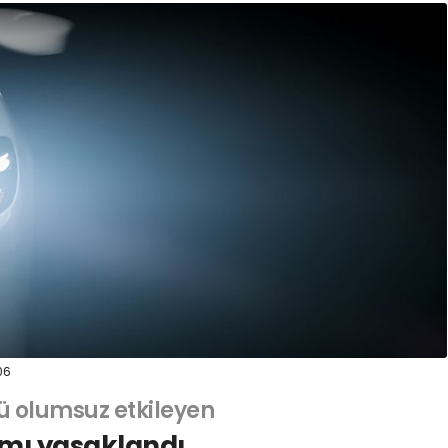
06
ü olumsuz etkileyen
ımı yasaklandı