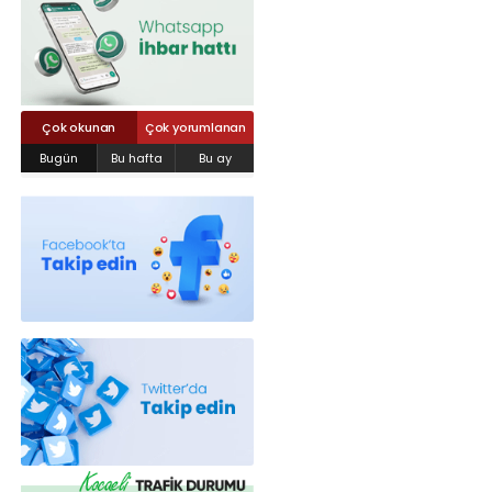
Röportajlar
Yahya Kaptan Mahallesi Akkavaklar
Caddesi No:17/4 İzmit-KOCAELİ
kocaelisokak@gmail.com
Çok okunan
Çok yorumlanan
Bugün
Bu hafta
Bu ay