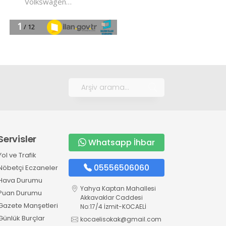
Servisler
Whatsapp İhbar
Yol ve Trafik
05556506060
Nöbetçi Eczaneler
Hava Durumu
Yahya Kaptan Mahallesi
Puan Durumu
Akkavaklar Caddesi
Gazete Manşetleri
No:17/4 İzmit-KOCAELİ
Günlük Burçlar
kocaelisokak@gmail.com