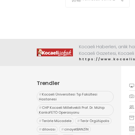
verilerini
23:49
değerlendirdi
Kocaeli Haberleri, anlık ha
Kocaeli Gazetesi, Kocaeli
https://www.kocaeli
Trendler
#
Kocaeli Üniversitesi Tıp Fakültesi
Hastanesi
#
CHP Kocaeli Milletvekili Prof. Dr. Mühip
KankoFETÖ Operasyonu
#
Terörle Mücadele
#
Terör Örgütüpolis
#
dilovası
#
cinayetBANZİN