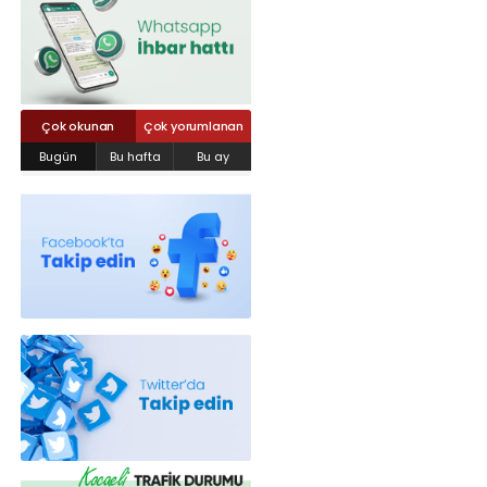
Röportajlar
Yahya Kaptan Mahallesi Akkavaklar
Caddesi No:17/4 İzmit-KOCAELİ
kocaelisokak@gmail.com
Çok okunan
Çok yorumlanan
Bugün
Bu hafta
Bu ay