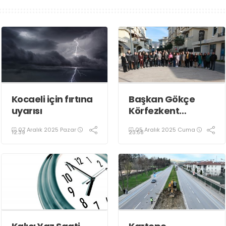
Kocaeli için fırtına
Başkan Gökçe
uyarısı
Körfezkent
Esnafına Konuk
07 Aralık 2025 Pazar
05 Aralık 2025 Cuma
Oldu
12:39
23:58