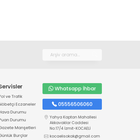
Servisler
Whatsapp İhbar
Yol ve Trafik
05556506060
Nöbetçi Eczaneler
Hava Durumu
Yahya Kaptan Mahallesi
Puan Durumu
Akkavaklar Caddesi
Gazete Manşetleri
No:17/4 İzmit-KOCAELİ
Günlük Burçlar
kocaelisokak@gmail.com