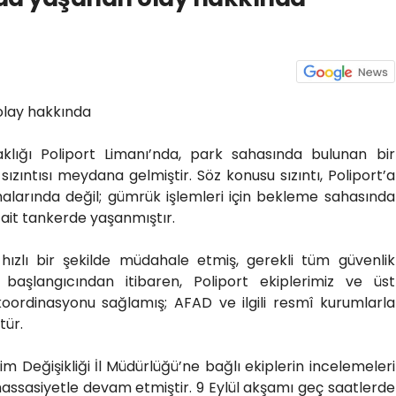
olay hakkında
taklığı Poliport Limanı’nda, park sahasında bulunan bir
zıntısı meydana gelmiştir. Söz konusu sızıntı, Poliport’a
alarında değil; gümrük işlemleri için bekleme sahasında
a ait tankerde yaşanmıştır.
 hızlı bir şekilde müdahale etmiş, gerekli tüm güvenlik
n başlangıcından itibaren, Poliport ekiplerimiz ve üst
oordinasyonu sağlamış; AFAD ve ilgili resmî kurumlarla
ştür.
lim Değişikliği İl Müdürlüğü’ne bağlı ekiplerin incelemeleri
assasiyetle devam etmiştir. 9 Eylül akşamı geç saatlerde