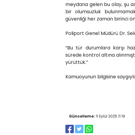
meydana gelen bu olay, şu an
bir olumsuzluk bulunmamakt
güvenliği her zaman birinci ön
Poliport Genel Müdürü Dr. Se
“Bu tür durumlara karşı haz
sürede kontrol altına alınmıştır
yürüttük.”
Kamuoyunun bilgisine saygıyla
Güncelleme:
11 Eylül 2025 11:19