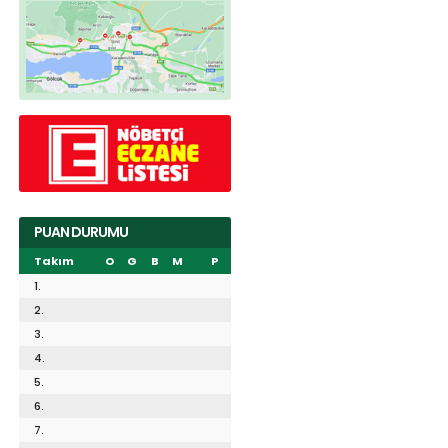
PUAN DURUMU
Takım
O
G
B
M
P
1.
2.
3.
4.
5.
6.
7.