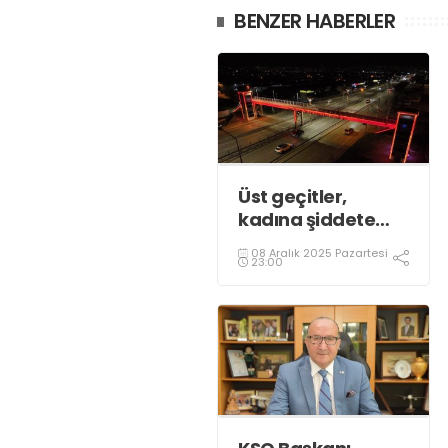
BENZER HABERLER
Üst geçitler,
kadına şiddete
karşı “turuncu”
08 Aralık 2025 Pazartesi
renkle aydınlatıldı;
23:00