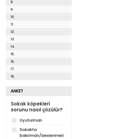
8.
9.
10.
11.
12.
13.
14.
15.
16.
17.
18.
ANKET
Sokak köpekleri
sorunu nasıl çözülür?
Uyutulmalı
Sokakta
bakılmalı/beslenmeli