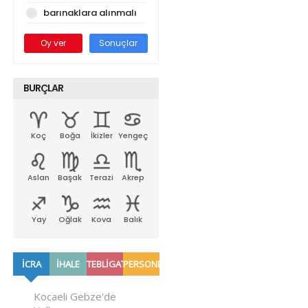
barınaklara alınmalı
Oy ver
Sonuçlar
BURÇLAR
Koç
Boğa
İkizler
Yengeç
Aslan
Başak
Terazi
Akrep
Yay
Oğlak
Kova
Balık