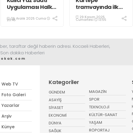
Kalıcı Yaz Saati
Kartepe
Uygulaması Halkın
tramvayında ilk
Sağlığını Tehdit
kepçe vuruldu
29 Kasım 2025
05 Aralık 2025 Cuma
Ediyor!
Cumartesi
13:55
23:45
ber, taraftar değil haberin adresi. Kocaeli Haberleri,
 Son dakika Haberleri
sokak.com
Kategoriler
Web TV
MAGAZİN
GÜNDEM
Foto Galeri
SPOR
ASAYİŞ
Yazarlar
TEKNOLOJİ
SİYASET
KÜLTÜR-SANAT
EKONOMİ
Arşiv
YAŞAM
DÜNYA
Künye
RÖPORTAJ
SAĞLIK