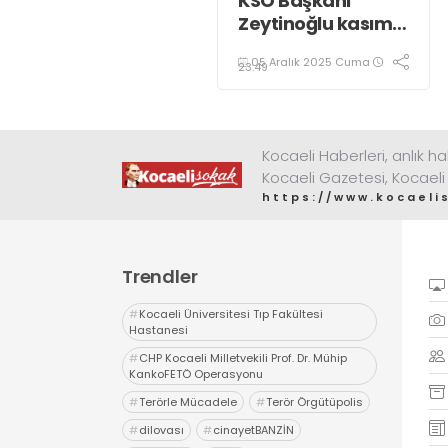
KSO Başkanı
Zeytinoğlu kasım
ayı dış ticaret
05 Aralık 2025 Cuma
verilerini
23:49
değerlendirdi
Kocaeli Haberleri, anlık ha
Kocaeli Gazetesi, Kocaeli
https://www.kocaeli
Trendler
#
Kocaeli Üniversitesi Tıp Fakültesi
Hastanesi
#
CHP Kocaeli Milletvekili Prof. Dr. Mühip
KankoFETÖ Operasyonu
#
Terörle Mücadele
#
Terör Örgütüpolis
#
dilovası
#
cinayetBANZİN