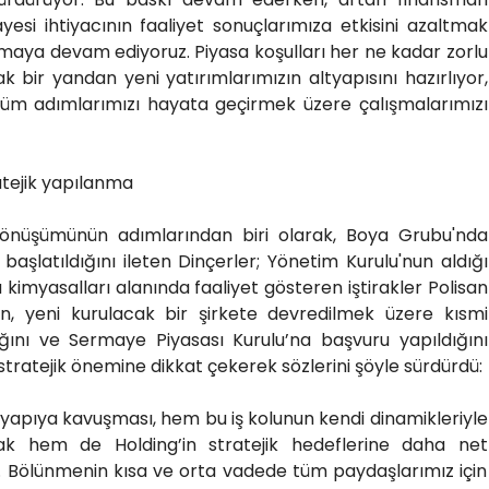
yesi ihtiyacının faaliyet sonuçlarımıza etkisini azaltmak
lmaya devam ediyoruz. Piyasa koşulları her ne kadar zorlu
k bir yandan yeni yatırımlarımızın altyapısını hazırlıyor,
şüm adımlarımızı hayata geçirmek üzere çalışmalarımızı
atejik yapılanma
k dönüşümünün adımlarından biri olarak, Boya Grubu'nda
aşlatıldığını ileten Dinçerler; Yönetim Kurulu'nun aldığı
kimyasalları alanında faaliyet gösteren iştirakler Polisan
, yeni kurulacak bir şirkete devredilmek üzere kısmi
ığını ve Sermaye Piyasası Kurulu’na başvuru yapıldığını
 stratejik önemine dikkat çekerek sözlerini şöyle sürdürdü:
 yapıya kavuşması, hem bu iş kolunun kendi dinamikleriyle
k hem de Holding’in stratejik hedeflerine daha net
. Bölünmenin kısa ve orta vadede tüm paydaşlarımız için