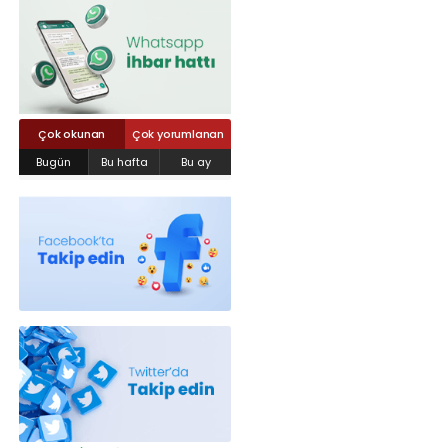
Röportajlar
Yahya Kaptan Mahallesi Akkavaklar
Caddesi No:17/4 İzmit-KOCAELİ
kocaelisokak@gmail.com
Çok okunan
Çok yorumlanan
Bugün
Bu hafta
Bu ay