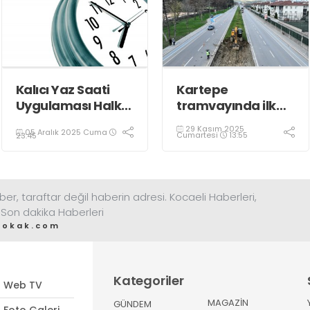
Kalıcı Yaz Saati
Kartepe
Uygulaması Halkın
tramvayında ilk
Sağlığını Tehdit
kepçe vuruldu
29 Kasım 2025
05 Aralık 2025 Cuma
Ediyor!
Cumartesi
13:55
23:45
ber, taraftar değil haberin adresi. Kocaeli Haberleri,
 Son dakika Haberleri
sokak.com
Kategoriler
Web TV
MAGAZİN
GÜNDEM