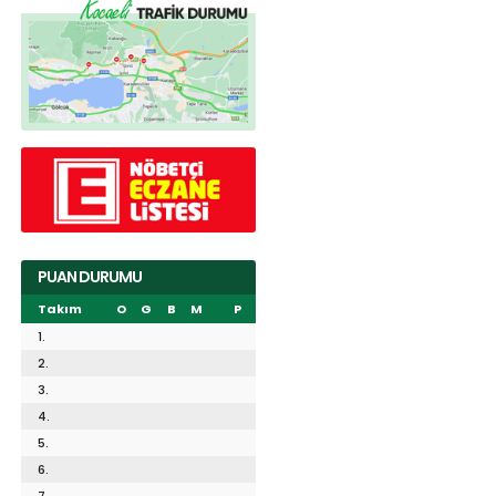
PUAN DURUMU
Takım
O
G
B
M
P
1.
2.
3.
4.
5.
6.
7.