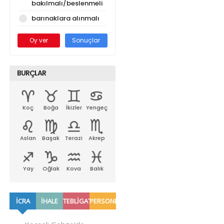
bakılmalı/beslenmeli
barınaklara alınmalı
Oy ver
Sonuçlar
BURÇLAR
Koç
Boğa
İkizler
Yengeç
Aslan
Başak
Terazi
Akrep
Yay
Oğlak
Kova
Balık