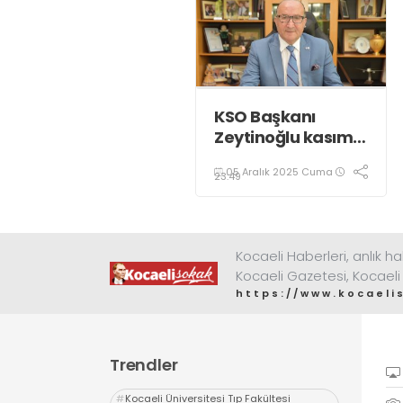
KSO Başkanı
Zeytinoğlu kasım
ayı dış ticaret
05 Aralık 2025 Cuma
verilerini
23:49
değerlendirdi
Kocaeli Haberleri, anlık ha
Kocaeli Gazetesi, Kocaeli
https://www.kocaeli
Trendler
#
Kocaeli Üniversitesi Tıp Fakültesi