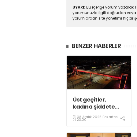
UYARI:
Bu içeriğe yorum yazarak To
yorumunuzla ilgili doğrudan veya 
yorumlardan site yönetimi hiçbir 
BENZER HABERLER
Üst geçitler,
kadına şiddete
karşı “turuncu”
08 Aralık 2025 Pazartesi
renkle aydınlatıldı;
23:00