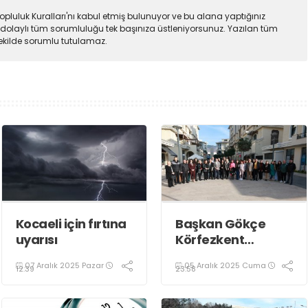
pluluk Kuralları'nı kabul etmiş bulunuyor ve bu alana yaptığınız
dolaylı tüm sorumluluğu tek başınıza üstleniyorsunuz. Yazılan tüm
şekilde sorumlu tutulamaz.
Kocaeli için fırtına
Başkan Gökçe
uyarısı
Körfezkent
Esnafına Konuk
07 Aralık 2025 Pazar
05 Aralık 2025 Cuma
Oldu
12:39
23:58