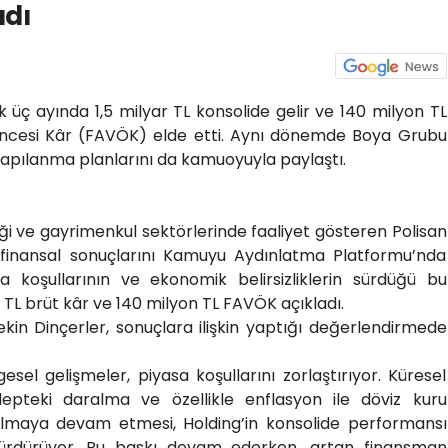
adı
ilk üç ayında 1,5 milyar TL konsolide gelir ve 140 milyon TL
Öncesi Kâr (FAVÖK) elde etti. Aynı dönemde Boya Grubu
k yapılanma planlarını da kamuoyuyla paylaştı.
iği ve gayrimenkul sektörlerinde faaliyet gösteren Polisan
ek finansal sonuçlarını Kamuyu Aydınlatma Platformu’nda
sa koşullarının ve ekonomik belirsizliklerin sürdüğü bu
TL brüt kâr ve 140 milyon TL FAVÖK açıkladı.
kin Dinçerler, sonuçlara ilişkin yaptığı değerlendirmede
gesel gelişmeler, piyasa koşullarını zorlaştırıyor. Küresel
epteki daralma ve özellikle enflasyon ile döviz kuru
almaya devam etmesi, Holding’in konsolide performansı
sürdürüyor. Bu baskı devam ederken, artan finansman