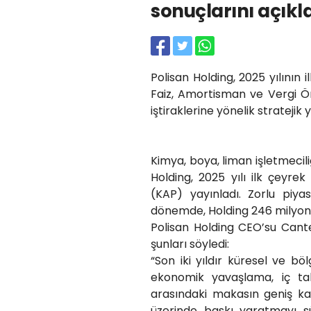
sonuçlarını açıkl
Polisan Holding, 2025 yılının 
Faiz, Amortisman ve Vergi 
iştiraklerine yönelik strateji
Kimya, boya, liman işletmecil
Holding, 2025 yılı ilk çeyr
(KAP) yayınladı. Zorlu piya
dönemde, Holding 246 milyon 
Polisan Holding CEO’su Cante
şunları söyledi:
“Son iki yıldır küresel ve böl
ekonomik yavaşlama, iç tal
arasındaki makasın geniş k
üzerinde baskı yaratmayı 