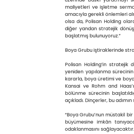
maliyetleri ve işletme serma
amacıyla gerekli önlemleri a
olsa da, Polisan Holding olara
diğer yandan stratejik dönü
başlatmış bulunuyoruz.”
Boya Grubu iştiraklerinde str
Polisan Holding’in strateji
yeniden yapılanma sürecinin b
kararla, boya üretimi ve boya 
Kansai ve Rohm and Haas’ın
bölünme sürecinin başlatıld
açıkladı. Dinçerler, bu adımın
“Boya Grubu’nun müstakil bir
büyümesine imkân tanıyaca
odaklanmasını sağlayacaktır