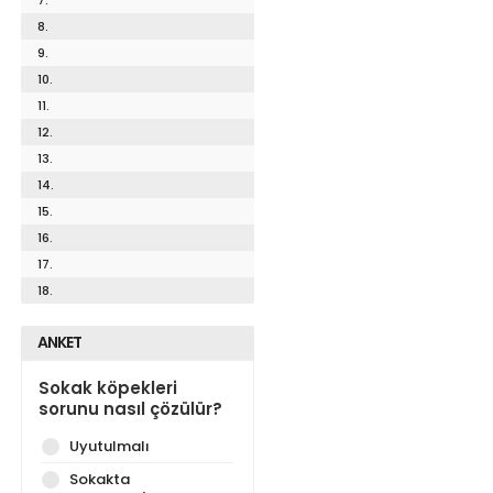
8.
9.
10.
11.
12.
13.
14.
15.
16.
17.
18.
ANKET
Sokak köpekleri
sorunu nasıl çözülür?
Uyutulmalı
Sokakta